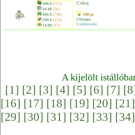
Csikaj
646.6
(723)
44.46
(50)
666.6
(746)
100 pt
Chraspa
200.4
(224)
Csődörcsikó
14.88
(17)
A kijelölt istállób
[1]
[2]
[3]
[4]
[5]
[6]
[7]
[8
[16]
[17]
[18]
[19]
[20]
[21]
[29]
[30]
[31]
[32]
[33]
[34]