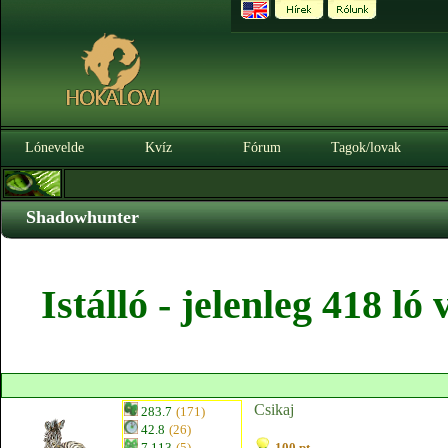
Lónevelde
Kvíz
Fórum
Tagok/lovak
Shadowhunter
Istálló - jelenleg 418 l
Csikaj
283.7
(171)
42.8
(26)
7.113
(5)
100 pt