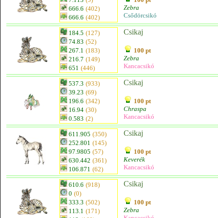
Zebra
666.6
(402)
Csődörcsikó
666.6
(402)
Csikaj
184.5
(127)
74.83
(52)
267.1
(183)
100 pt
Zebra
216.7
(149)
Kancacsikó
651
(446)
Csikaj
537.3
(933)
39.23
(69)
196.6
(342)
100 pt
Chraspa
16.94
(30)
Kancacsikó
0.583
(2)
Csikaj
611.905
(350)
252.801
(145)
97.9805
(57)
100 pt
Keverék
630.442
(361)
Kancacsikó
106.871
(62)
Csikaj
610.6
(918)
0
(0)
333.3
(502)
100 pt
Zebra
113.1
(171)
Kancacsikó