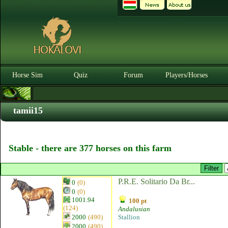
Horse Sim
Quiz
Forum
Players/Horses
tamii15
Stable - there are 377 horses on this farm
P.R.E. Solitario Da Br...
0
(0)
0
(0)
1001.94
100 pt
(124)
Andalusian
2000
(490)
Stallion
2000
(490)