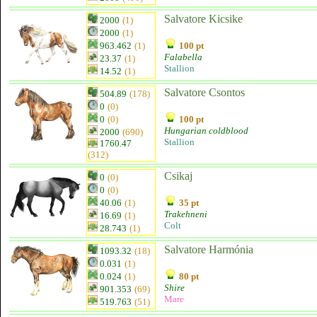
Salvatore Kicsike
2000
(1)
2000
(1)
963.462
(1)
100 pt
Falabella
23.37
(1)
Stallion
14.52
(1)
Salvatore Csontos
504.89
(178)
0
(0)
0
(0)
100 pt
Hungarian coldblood
2000
(690)
Stallion
1760.47
(312)
Csikaj
0
(0)
0
(0)
40.06
(1)
35 pt
Trakehneni
16.69
(1)
Colt
28.743
(1)
Salvatore Harmónia
1093.32
(18)
0.031
(1)
0.024
(1)
80 pt
Shire
901.353
(69)
Mare
519.763
(51)