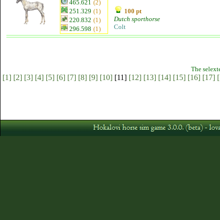
465.621
(2)
251.329
(1)
100 pt
Dutch sporthorse
220.832
(1)
Colt
296.598
(1)
The selext
[1]
[2]
[3]
[4]
[5]
[6]
[7]
[8]
[9]
[10]
[11]
[12]
[13]
[14]
[15]
[16]
[17]
[