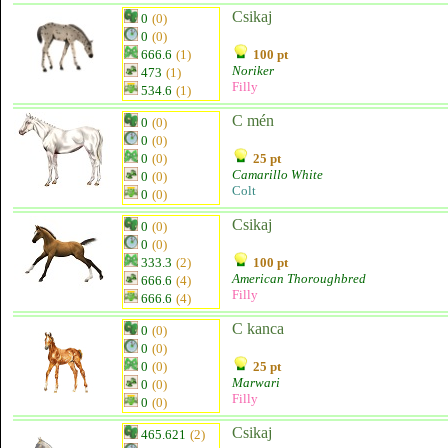
Csikaj
0
(0)
0
(0)
666.6
(1)
100 pt
Noriker
473
(1)
Filly
534.6
(1)
C mén
0
(0)
0
(0)
0
(0)
25 pt
Camarillo White
0
(0)
Colt
0
(0)
Csikaj
0
(0)
0
(0)
333.3
(2)
100 pt
American Thoroughbred
666.6
(4)
Filly
666.6
(4)
C kanca
0
(0)
0
(0)
0
(0)
25 pt
Marwari
0
(0)
Filly
0
(0)
Csikaj
465.621
(2)