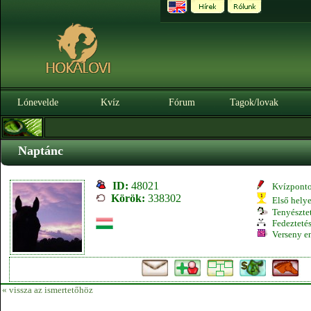
Lónevelde
Kvíz
Fórum
Tagok/lovak
Naptánc
ID:
48021
Kvízpont
Körök:
338302
Első hely
Tenyésztet
Fedeztetés
Verseny e
« vissza az ismertetőhöz