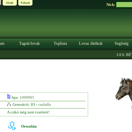
Nick:
um
Tagok/lovak
Toplista
Lovas Játékok
Segítség
3.0.0. BÉTA
Apa:
1009995
Generáció: 83 -
családfa
A csikó még nem ivarérett!
Oroszlán