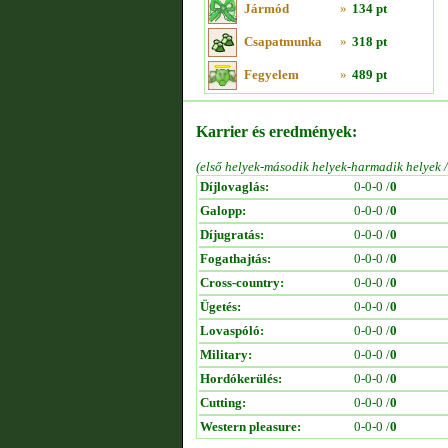
Jármód
»
134 pt
Csapatmunka
»
318 pt
Fegyelem
»
489 pt
Karrier és eredmények:
(első helyek-második helyek-harmadik helyek 
Díjlovaglás:
0-0-0 /
0
Galopp:
0-0-0 /
0
Díjugratás:
0-0-0 /
0
Fogathajtás:
0-0-0 /
0
Cross-country:
0-0-0 /
0
Ügetés:
0-0-0 /
0
Lovaspóló:
0-0-0 /
0
Military:
0-0-0 /
0
Hordókerülés:
0-0-0 /
0
Cutting:
0-0-0 /
0
Western pleasure:
0-0-0 /
0