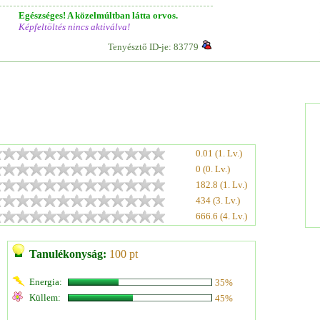
Egészséges! A közelmúltban látta orvos.
Képfeltöltés nincs aktiválva!
Tenyésztő ID-je: 83779
0.01 (1. Lv.)
0 (0. Lv.)
182.8 (1. Lv.)
434 (3. Lv.)
666.6 (4. Lv.)
Tanulékonyság:
100 pt
Energia:
35%
Küllem:
45%