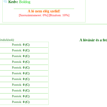
Kedv:
Boldog
A ló nem elég szelíd!
[Szerszámismeret: 0%] [Bizalom: 10%]
/indulások)
A lóvásár és a fe
Pontok:
0 (C)
Pontok:
0 (C)
Pontok:
0 (C)
Pontok:
0 (C)
Pontok:
0 (C)
Pontok:
0 (C)
Pontok:
0 (C)
Pontok:
0 (C)
Pontok:
0 (C)
Pontok:
0 (C)
Pontok:
0 (C)