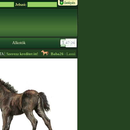
Jelszó:
Alkotók
|
Szerezz kreditet itt!
Baba26
- Lassú körös edzőt keresek sürgősen!! -
08:3