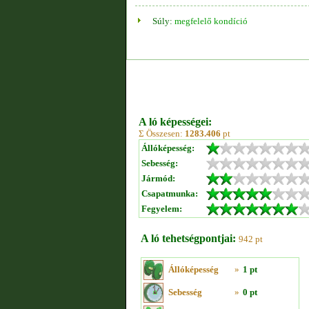
Súly:
megfelelő kondíció
A ló képességei:
Σ Összesen:
1283.406
pt
Állóképesség:
Sebesség:
Jármód:
Csapatmunka:
Fegyelem:
A ló tehetségpontjai:
942 pt
Állóképesség
»
1 pt
Sebesség
»
0 pt