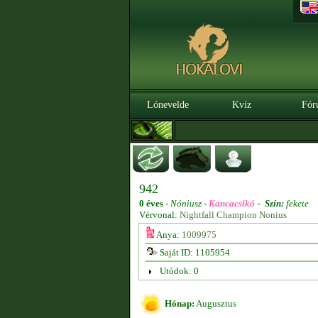
Lónevelde
Kvíz
Fór
942
0 éves
-
Nóniusz -
Kancacsikó
-
Szín:
fekete
Vérvonal:
Nightfall Champion Nonius
Anya:
1009975
Saját ID: 1105954
Utódok: 0
Hónap:
Augusztus