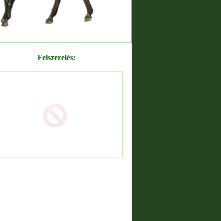
Felszerelés: