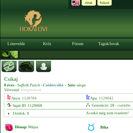
Lónevelde
Kvíz
Fórum
Tagok/lovak
Csikaj
0 éves
-
Suffolk Punch -
Csődörcsikó
-
Szín:
sárga
Vérvonal:
Knightsfield
Anya:
1128764
Apa:
1129042
Generáció: 28 -
családfa
Saját ID: 1129068
A csikó még nem ivarérett!
Utódok: 0
Hónap:
Május
Bika