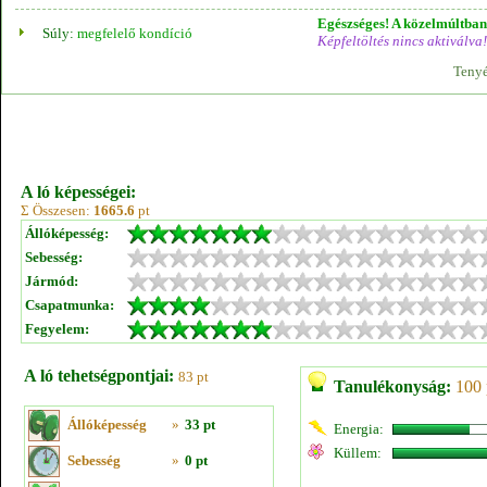
Egészséges! A közelmúltban 
Súly:
megfelelő kondíció
Képfeltöltés nincs aktiválva!
Tenyé
A ló képességei:
Σ Összesen:
1665.6
pt
Állóképesség:
Sebesség:
Jármód:
Csapatmunka:
Fegyelem:
A ló tehetségpontjai:
83 pt
Tanulékonyság:
100 
Állóképesség
»
33 pt
Energia:
Küllem:
Sebesség
»
0 pt