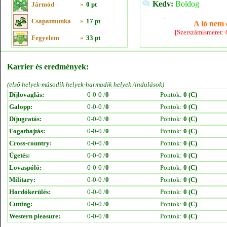
Kedv:
Boldog
Jármód
»
0 pt
Csapatmunka
»
17 pt
A ló nem e
[Szerszámismeret:
Fegyelem
»
33 pt
Karrier és eredmények:
(első helyek-második helyek-harmadik helyek /indulások)
Díjlovaglás:
0-0-0 /
0
Pontok:
0 (C)
Galopp:
0-0-0 /
0
Pontok:
0 (C)
Díjugratás:
0-0-0 /
0
Pontok:
0 (C)
Fogathajtás:
0-0-0 /
0
Pontok:
0 (C)
Cross-country:
0-0-0 /
0
Pontok:
0 (C)
Ügetés:
0-0-0 /
0
Pontok:
0 (C)
Lovaspóló:
0-0-0 /
0
Pontok:
0 (C)
Military:
0-0-0 /
0
Pontok:
0 (C)
Hordókerülés:
0-0-0 /
0
Pontok:
0 (C)
Cutting:
0-0-0 /
0
Pontok:
0 (C)
Western pleasure:
0-0-0 /
0
Pontok:
0 (C)