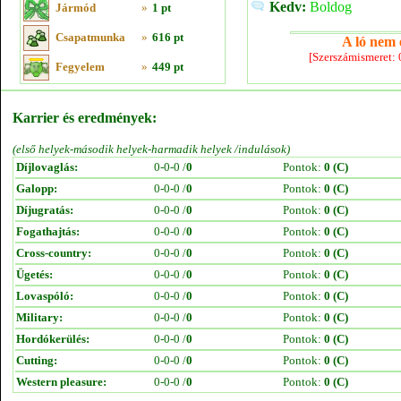
Kedv:
Boldog
Jármód
»
1 pt
Csapatmunka
»
616 pt
A ló nem e
[Szerszámismeret:
Fegyelem
»
449 pt
Karrier és eredmények:
(első helyek-második helyek-harmadik helyek /indulások)
Díjlovaglás:
0-0-0 /
0
Pontok:
0 (C)
Galopp:
0-0-0 /
0
Pontok:
0 (C)
Díjugratás:
0-0-0 /
0
Pontok:
0 (C)
Fogathajtás:
0-0-0 /
0
Pontok:
0 (C)
Cross-country:
0-0-0 /
0
Pontok:
0 (C)
Ügetés:
0-0-0 /
0
Pontok:
0 (C)
Lovaspóló:
0-0-0 /
0
Pontok:
0 (C)
Military:
0-0-0 /
0
Pontok:
0 (C)
Hordókerülés:
0-0-0 /
0
Pontok:
0 (C)
Cutting:
0-0-0 /
0
Pontok:
0 (C)
Western pleasure:
0-0-0 /
0
Pontok:
0 (C)