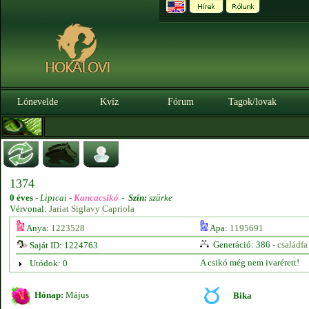
Lónevelde
Kvíz
Fórum
Tagok/lovak
1374
0 éves
-
Lipicai -
Kancacsikó
-
Szín:
szürke
Vérvonal:
Jariat Siglavy Capriola
Anya:
1223528
Apa:
1195691
Generáció: 386 -
családfa
Saját ID: 1224763
A csikó még nem ivarérett!
Utódok: 0
Hónap:
Május
Bika