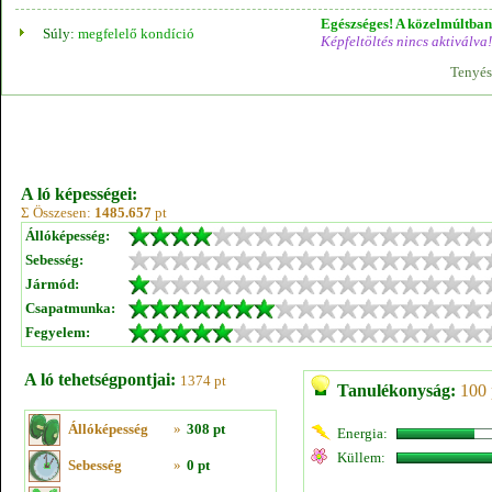
Egészséges! A közelmúltban 
Súly:
megfelelő kondíció
Képfeltöltés nincs aktiválva!
Tenyés
A ló képességei:
Σ Összesen:
1485.657
pt
Állóképesség:
Sebesség:
Jármód:
Csapatmunka:
Fegyelem:
A ló tehetségpontjai:
1374 pt
Tanulékonyság:
100 
Állóképesség
»
308 pt
Energia:
Küllem:
Sebesség
»
0 pt