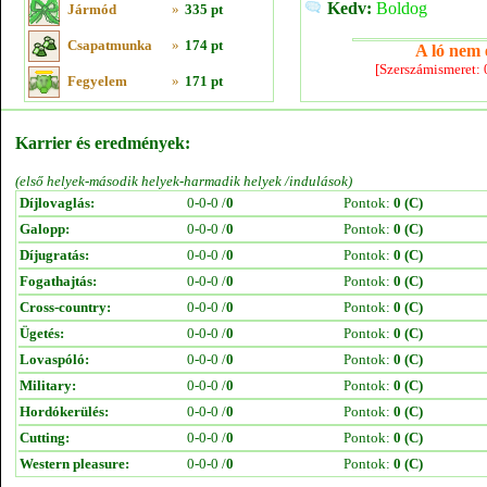
Kedv:
Boldog
Jármód
»
335 pt
Csapatmunka
»
174 pt
A ló nem e
[Szerszámismeret:
Fegyelem
»
171 pt
Karrier és eredmények:
(első helyek-második helyek-harmadik helyek /indulások)
Díjlovaglás:
0-0-0 /
0
Pontok:
0 (C)
Galopp:
0-0-0 /
0
Pontok:
0 (C)
Díjugratás:
0-0-0 /
0
Pontok:
0 (C)
Fogathajtás:
0-0-0 /
0
Pontok:
0 (C)
Cross-country:
0-0-0 /
0
Pontok:
0 (C)
Ügetés:
0-0-0 /
0
Pontok:
0 (C)
Lovaspóló:
0-0-0 /
0
Pontok:
0 (C)
Military:
0-0-0 /
0
Pontok:
0 (C)
Hordókerülés:
0-0-0 /
0
Pontok:
0 (C)
Cutting:
0-0-0 /
0
Pontok:
0 (C)
Western pleasure:
0-0-0 /
0
Pontok:
0 (C)