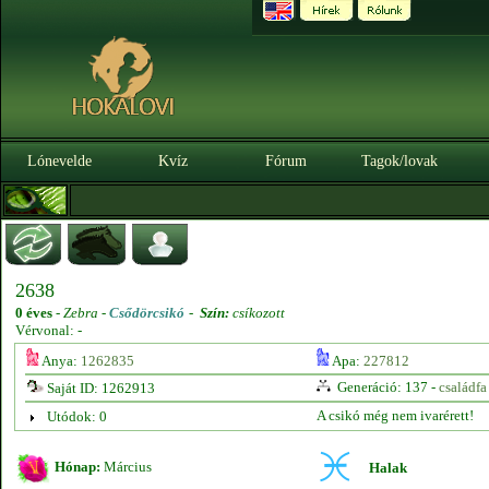
Lónevelde
Kvíz
Fórum
Tagok/lovak
2638
0 éves
-
Zebra -
Csődörcsikó
-
Szín:
csíkozott
Vérvonal: -
Anya:
1262835
Apa:
227812
Generáció: 137 -
családfa
Saját ID: 1262913
A csikó még nem ivarérett!
Utódok: 0
Hónap:
Március
Halak