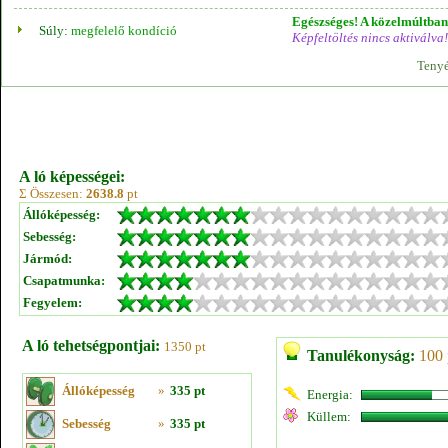
Egészséges! A közelmúltban 
Súly:
megfelelő kondíció
Képfeltöltés nincs aktiválva!
Tenyé
A ló képességei:
Σ Összesen:
2638.8
pt
Állóképesség:
Sebesség:
Jármód:
Csapatmunka:
Fegyelem:
A ló tehetségpontjai:
1350 pt
Tanulékonyság:
100 
Állóképesség
»
335 pt
Energia:
Küllem:
Sebesség
»
335 pt