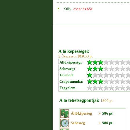
Súly:
csont és bőr
A ló képességei:
Σ Összesen:
819.53
pt
Állóképesség:
Sebesség:
Jármód:
Csapatmunka:
Fegyelem:
A ló tehetségpontjai:
1800 pt
Állóképesség
»
586 pt
Sebesség
»
586 pt