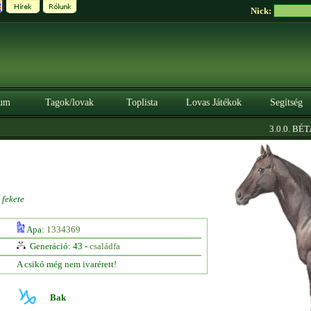
Nick:
um
Tagok/lovak
Toplista
Lovas Játékok
Segítség
3.0.0. BÉTA
fekete
Apa:
1334369
Generáció: 43 -
családfa
A csikó még nem ivarérett!
Bak