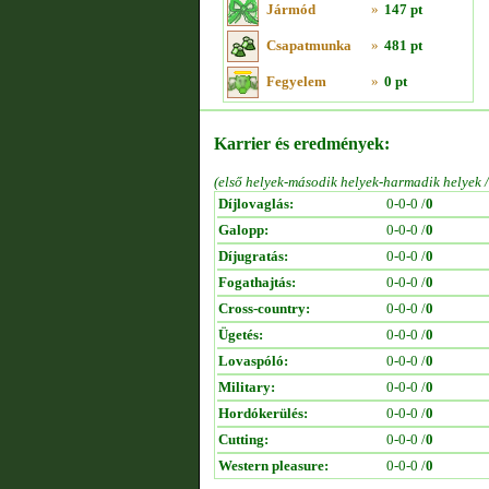
Jármód
»
147 pt
Csapatmunka
»
481 pt
Fegyelem
»
0 pt
Karrier és eredmények:
(első helyek-második helyek-harmadik helyek 
Díjlovaglás:
0-0-0 /
0
Galopp:
0-0-0 /
0
Díjugratás:
0-0-0 /
0
Fogathajtás:
0-0-0 /
0
Cross-country:
0-0-0 /
0
Ügetés:
0-0-0 /
0
Lovaspóló:
0-0-0 /
0
Military:
0-0-0 /
0
Hordókerülés:
0-0-0 /
0
Cutting:
0-0-0 /
0
Western pleasure:
0-0-0 /
0