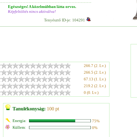
Egészséges! A közelmúltban látta orvos.
Képfeltöltés nincs aktiválva!
Tenyésztő ID-je: 104291
266.7 (2. Lv.)
266.5 (2. Lv.)
67.13 (1. Lv.)
219.2 (2. Lv.)
0 (0. Lv.)
Tanulékonyság:
100 pt
Energia:
75%
Küllem:
0%