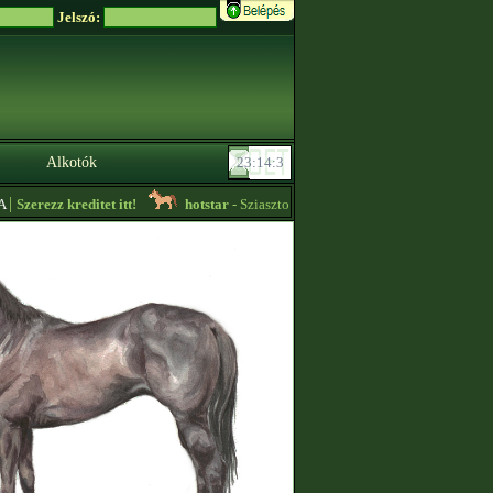
Jelszó:
Alkotók
|
Szerezz kreditet itt!
hotstar
- Sziasztok, visszatértem:D Igyekszem aktívkod