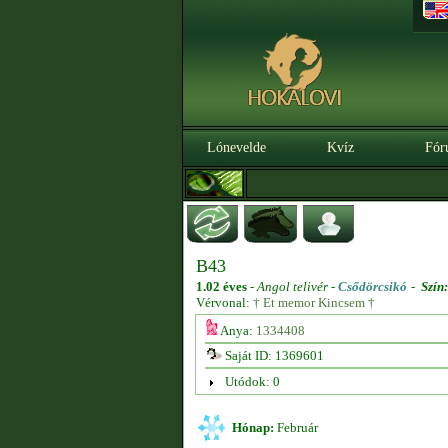
Lónevelde
Kvíz
Fór
B43
1.02 éves
-
Angol telivér -
Csődörcsikó
-
Szín:
Vérvonal:
† Et memor Kincsem †
Anya:
1334408
Saját ID: 1369601
Utódok: 0
Hónap:
Február