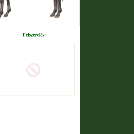
Felszerelés: