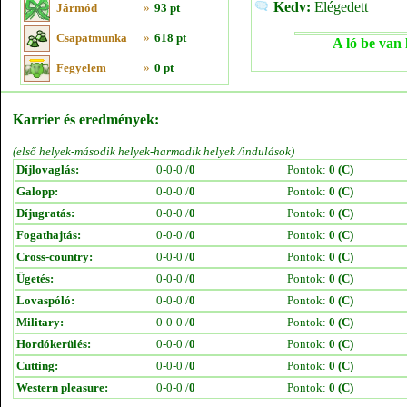
Kedv:
Elégedett
Jármód
»
93 pt
Csapatmunka
»
618 pt
A ló be van 
Fegyelem
»
0 pt
Karrier és eredmények:
(első helyek-második helyek-harmadik helyek /indulások)
Díjlovaglás:
0-0-0 /
0
Pontok:
0 (C)
Galopp:
0-0-0 /
0
Pontok:
0 (C)
Díjugratás:
0-0-0 /
0
Pontok:
0 (C)
Fogathajtás:
0-0-0 /
0
Pontok:
0 (C)
Cross-country:
0-0-0 /
0
Pontok:
0 (C)
Ügetés:
0-0-0 /
0
Pontok:
0 (C)
Lovaspóló:
0-0-0 /
0
Pontok:
0 (C)
Military:
0-0-0 /
0
Pontok:
0 (C)
Hordókerülés:
0-0-0 /
0
Pontok:
0 (C)
Cutting:
0-0-0 /
0
Pontok:
0 (C)
Western pleasure:
0-0-0 /
0
Pontok:
0 (C)