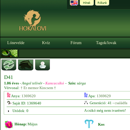
Lónevelde
Kvíz
Fórum
Tagok/lovak
D41
1.06 éves
-
Angol telivér -
Kancacsikó
-
Szín:
sárga
Vérvonal:
† Et memor Kincsem †
Anya:
1369620
Apa:
1369629
Generáció: 41 -
családfa
Saját ID: 1369640
A csikó még nem ivarérett!
Utódok: 0
Hónap:
Május
Kos