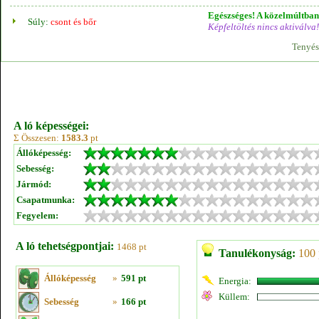
Egészséges! A közelmúltban 
Súly:
csont és bőr
Képfeltöltés nincs aktiválva!
Tenyés
A ló képességei:
Σ Összesen:
1583.3
pt
Állóképesség:
Sebesség:
Jármód:
Csapatmunka:
Fegyelem:
A ló tehetségpontjai:
1468 pt
Tanulékonyság:
100 
Állóképesség
»
591 pt
Energia:
Küllem:
Sebesség
»
166 pt