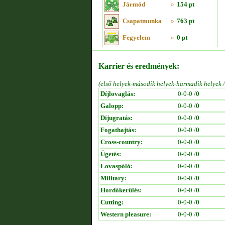
Jármód
»
154 pt
Csapatmunka
»
763 pt
Fegyelem
»
0 pt
Karrier és eredmények:
(első helyek-második helyek-harmadik helyek 
Díjlovaglás:
0-0-0 /
0
Galopp:
0-0-0 /
0
Díjugratás:
0-0-0 /
0
Fogathajtás:
0-0-0 /
0
Cross-country:
0-0-0 /
0
Ügetés:
0-0-0 /
0
Lovaspóló:
0-0-0 /
0
Military:
0-0-0 /
0
Hordókerülés:
0-0-0 /
0
Cutting:
0-0-0 /
0
Western pleasure:
0-0-0 /
0