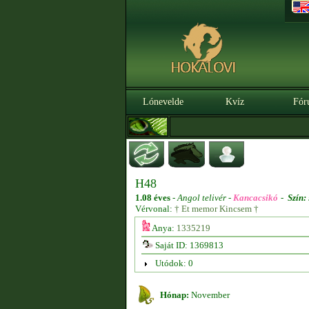
Lónevelde
Kvíz
Fór
H48
1.08 éves
-
Angol telivér -
Kancacsikó
-
Szín:
Vérvonal:
† Et memor Kincsem †
Anya:
1335219
Saját ID: 1369813
Utódok: 0
Hónap:
November