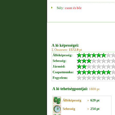
Súly:
csont és bőr
A ló képességei:
Σ Összesen:
1572.9
pt
Állóképesség:
Sebesség:
Jármód:
Csapatmunka:
Fegyelem:
A ló tehetségpontjai:
1800 pt
Állóképesség
»
629 pt
Sebesség
»
254 pt