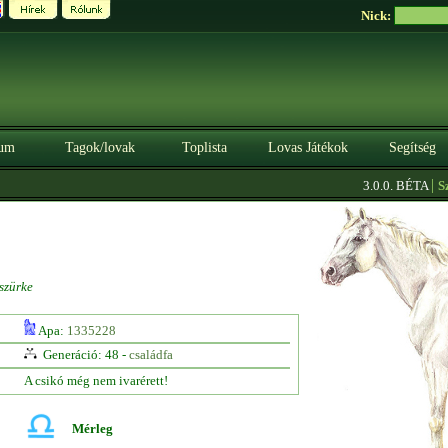
Nick:
um
Tagok/lovak
Toplista
Lovas Játékok
Segítség
|
3.0.0. BÉTA
Szere
szürke
Apa:
1335228
Generáció: 48 -
családfa
A csikó még nem ivarérett!
Mérleg