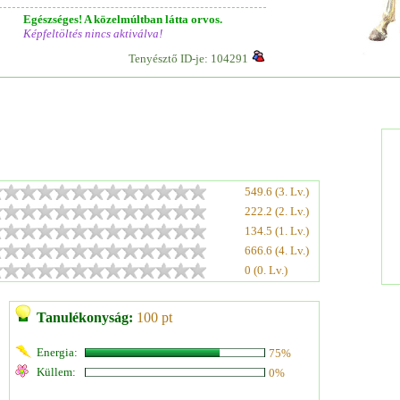
Egészséges! A közelmúltban látta orvos.
Képfeltöltés nincs aktiválva!
Tenyésztő ID-je: 104291
549.6 (3. Lv.)
222.2 (2. Lv.)
134.5 (1. Lv.)
666.6 (4. Lv.)
0 (0. Lv.)
Tanulékonyság:
100 pt
Energia:
75%
Küllem:
0%