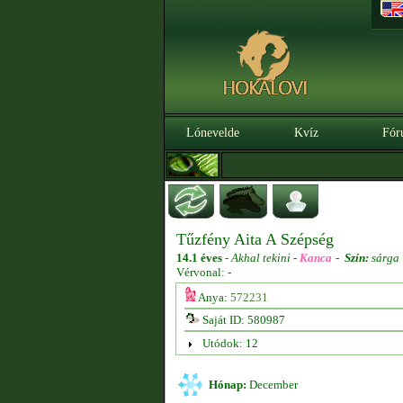
Lónevelde
Kvíz
Fór
Tűzfény Aita A Szépség
14.1 éves
-
Akhal tekini -
Kanca
-
Szín:
sárga
Vérvonal: -
Anya:
572231
Saját ID: 580987
Utódok: 12
Hónap:
December