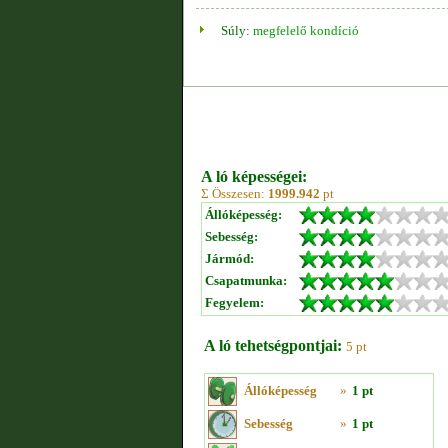
Súly:
megfelelő kondíció
A ló képességei:
Σ Összesen:
1999.942
pt
Állóképesség:
Sebesség:
Jármód:
Csapatmunka:
Fegyelem:
A ló tehetségpontjai:
5 pt
Állóképesség
»
1 pt
Sebesség
»
1 pt