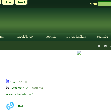
Nick:
um
Tagok/lovak
Toplista
Lovas Játékok
Segítség
|
3.0.0. BÉTA
Apa:
572980
Generáció: 20 -
családfa
A kanca befedezhető!
Rák