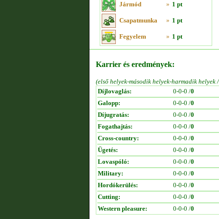
Jármód
»
1 pt
Csapatmunka
»
1 pt
Fegyelem
»
1 pt
Karrier és eredmények:
(első helyek-második helyek-harmadik helyek 
Díjlovaglás:
0-0-0 /
0
Galopp:
0-0-0 /
0
Díjugratás:
0-0-0 /
0
Fogathajtás:
0-0-0 /
0
Cross-country:
0-0-0 /
0
Ügetés:
0-0-0 /
0
Lovaspóló:
0-0-0 /
0
Military:
0-0-0 /
0
Hordókerülés:
0-0-0 /
0
Cutting:
0-0-0 /
0
Western pleasure:
0-0-0 /
0