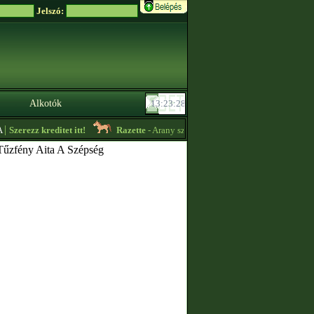
Jelszó:
Alkotók
Szerezz kreditet itt!
Razette
- Arany színű akhalok eladóak. Ugyanitt kredit