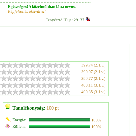
Egészséges! A közelmúltban látta orvos.
Képfeltöltés aktiválva!
Tenyésztő ID-je: 29137
399.74 (2. Lv.)
399.97 (2. Lv.)
399.77 (2. Lv.)
400.11 (3. Lv.)
400.35 (3. Lv.)
Tanulékonyság:
100 pt
Energia:
100%
Küllem:
100%