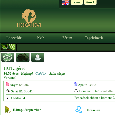
Lónevelde
Kvíz
Fórum
Tagok/lovak
HUT.Igéret
30.52 éves
-
Haflingi -
Csődör
-
Szín:
sárga
Vérvonal: -
Anya:
650567
Apa:
613838
Generáció: 67 -
családfa
Saját ID: 686414
Fedezések ebben a körben:
0
Utódok: 4
Hónap:
Szeptember
Oroszlán