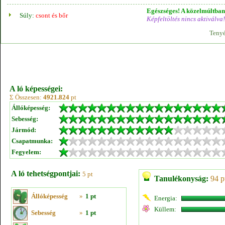
Egészséges! A közelmúltban 
Súly:
csont és bőr
Képfeltöltés nincs aktiválva!
Tenyé
A ló képességei:
Σ Összesen:
4921.824
pt
Állóképesség:
Sebesség:
Jármód:
Csapatmunka:
Fegyelem:
A ló tehetségpontjai:
5 pt
Tanulékonyság:
94 p
Állóképesség
»
1 pt
Energia:
Küllem:
Sebesség
»
1 pt