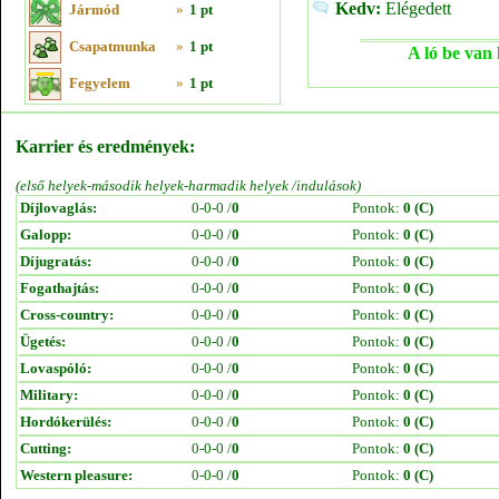
Kedv:
Elégedett
Jármód
»
1 pt
Csapatmunka
»
1 pt
A ló be van 
Fegyelem
»
1 pt
Karrier és eredmények:
(első helyek-második helyek-harmadik helyek /indulások)
Díjlovaglás:
0-0-0 /
0
Pontok:
0 (C)
Galopp:
0-0-0 /
0
Pontok:
0 (C)
Díjugratás:
0-0-0 /
0
Pontok:
0 (C)
Fogathajtás:
0-0-0 /
0
Pontok:
0 (C)
Cross-country:
0-0-0 /
0
Pontok:
0 (C)
Ügetés:
0-0-0 /
0
Pontok:
0 (C)
Lovaspóló:
0-0-0 /
0
Pontok:
0 (C)
Military:
0-0-0 /
0
Pontok:
0 (C)
Hordókerülés:
0-0-0 /
0
Pontok:
0 (C)
Cutting:
0-0-0 /
0
Pontok:
0 (C)
Western pleasure:
0-0-0 /
0
Pontok:
0 (C)