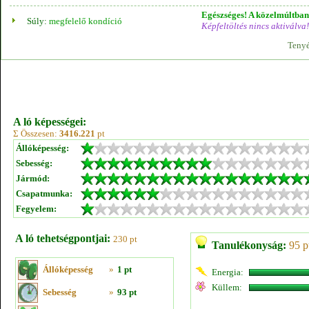
Egészséges! A közelmúltban 
Súly:
megfelelő kondíció
Képfeltöltés nincs aktiválva!
Tenyé
A ló képességei:
Σ Összesen:
3416.221
pt
Állóképesség:
Sebesség:
Jármód:
Csapatmunka:
Fegyelem:
A ló tehetségpontjai:
230 pt
Tanulékonyság:
95 p
Állóképesség
»
1 pt
Energia:
Küllem:
Sebesség
»
93 pt