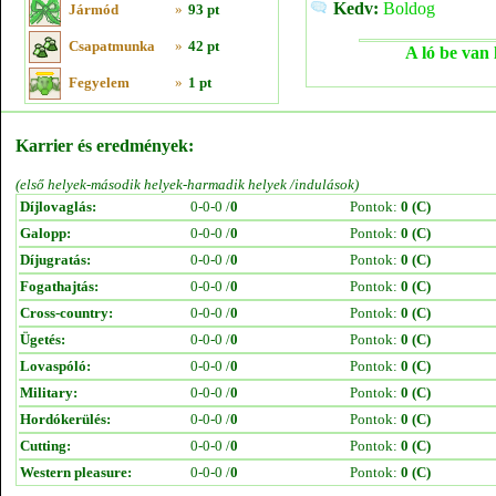
Kedv:
Boldog
Jármód
»
93 pt
Csapatmunka
»
42 pt
A ló be van 
Fegyelem
»
1 pt
Karrier és eredmények:
(első helyek-második helyek-harmadik helyek /indulások)
Díjlovaglás:
0-0-0 /
0
Pontok:
0 (C)
Galopp:
0-0-0 /
0
Pontok:
0 (C)
Díjugratás:
0-0-0 /
0
Pontok:
0 (C)
Fogathajtás:
0-0-0 /
0
Pontok:
0 (C)
Cross-country:
0-0-0 /
0
Pontok:
0 (C)
Ügetés:
0-0-0 /
0
Pontok:
0 (C)
Lovaspóló:
0-0-0 /
0
Pontok:
0 (C)
Military:
0-0-0 /
0
Pontok:
0 (C)
Hordókerülés:
0-0-0 /
0
Pontok:
0 (C)
Cutting:
0-0-0 /
0
Pontok:
0 (C)
Western pleasure:
0-0-0 /
0
Pontok:
0 (C)