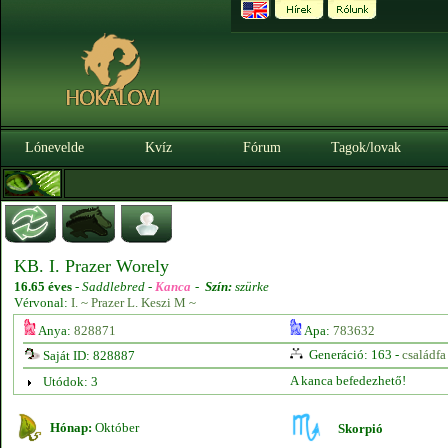
Lónevelde
Kvíz
Fórum
Tagok/lovak
KB. I. Prazer Worely
16.65 éves
-
Saddlebred -
Kanca
-
Szín:
szürke
Vérvonal:
I. ~ Prazer L. Keszi M ~
Anya:
828871
Apa:
783632
Generáció: 163 -
családfa
Saját ID: 828887
A kanca befedezhető!
Utódok: 3
Hónap:
Október
Skorpió