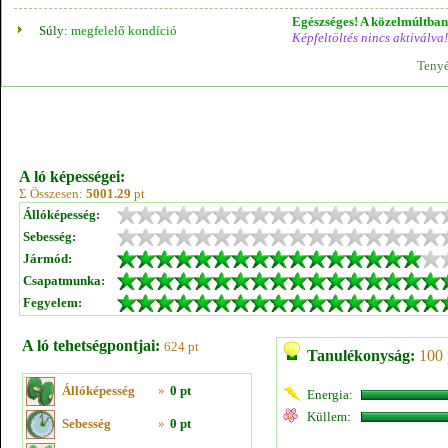
Egészséges! A közelmúltban 
Súly:
megfelelő kondíció
Képfeltöltés nincs aktiválva!
Tenyé
A ló képességei:
Σ Összesen:
5001.29
pt
Állóképesség:
Sebesség:
Jármód:
Csapatmunka:
Fegyelem:
A ló tehetségpontjai:
624 pt
Tanulékonyság:
100 
Állóképesség
»
0 pt
Energia:
Küllem:
Sebesség
»
0 pt