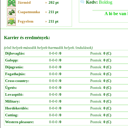
Kedv:
Boldog
Jármód
»
202 pt
Csapatmunka
»
211 pt
A ló be van 
Fegyelem
»
211 pt
Karrier és eredmények:
(első helyek-második helyek-harmadik helyek /indulások)
Díjlovaglás:
0-0-0 /
0
Pontok:
0 (C)
Galopp:
0-0-0 /
0
Pontok:
0 (C)
Díjugratás:
0-0-0 /
0
Pontok:
0 (C)
Fogathajtás:
0-0-0 /
0
Pontok:
0 (C)
Cross-country:
0-0-0 /
0
Pontok:
0 (C)
Ügetés:
0-0-0 /
0
Pontok:
0 (C)
Lovaspóló:
0-0-0 /
0
Pontok:
0 (C)
Military:
0-0-0 /
0
Pontok:
0 (C)
Hordókerülés:
0-0-0 /
0
Pontok:
0 (C)
Cutting:
0-0-0 /
0
Pontok:
0 (C)
Western pleasure:
0-0-0 /
0
Pontok:
0 (C)