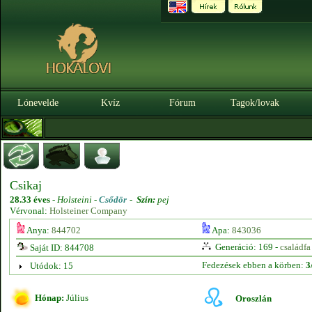
Lónevelde
Kvíz
Fórum
Tagok/lovak
Csikaj
28.33 éves
-
Holsteini -
Csődör
-
Szín:
pej
Vérvonal:
Holsteiner Company
Anya:
844702
Apa:
843036
Generáció: 169 -
családfa
Saját ID: 844708
Fedezések ebben a körben:
3
Utódok: 15
Hónap:
Július
Oroszlán