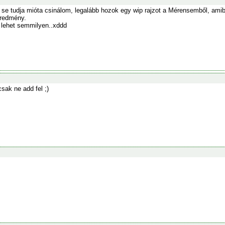
 se tudja mióta csinálom, legalább hozok egy wip rajzot a Mérensemből, ami
eredmény.
 lehet semmilyen..xddd
csak ne add fel ;)