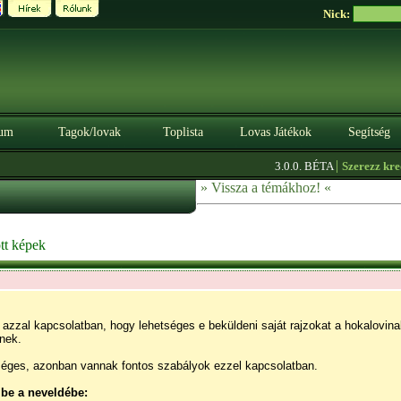
Nick:
um
Tagok/lovak
Toplista
Lovas Játékok
Segítség
|
3.0.0. BÉTA
Szerezz kreditet itt
» Vissza a témákhoz! «
tt képek
azzal kapcsolatban, hogy lehetséges e beküldeni saját rajzokat a hokalovinak
enek.
séges, azonban vannak fontos szabályok ezzel kapcsolatban.
 be a neveldébe: