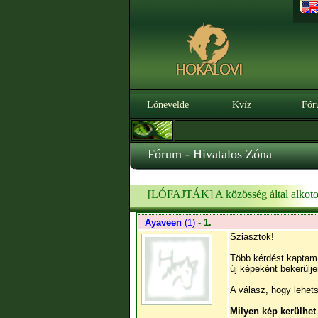
Lónevelde
Kvíz
Fór
Fórum - Hivatalos Zóna
[LÓFAJTÁK] A közösség által alkoto
Ayaveen
(1)
-
1.
Sziasztok!
Több kérdést kaptam 
új képeként bekerülj
A válasz, hogy lehet
Milyen kép kerülhet