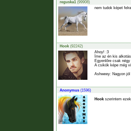
reguska1
(99908)
nem tudok képet felra
Hook
(92242)
Ahoy! :3
Íme az én kis alkotás
Egyenlőre csak négy 
A csikók képe még vi
Ashweey: Nagyon jól 
Anonymus
(1596)
Hook
szerintem ezek