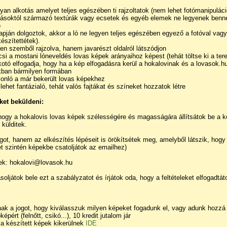
lyan alkotás amelyet teljes egészében ti rajzoltatok (nem lehet fotómanipulác
másoktól származó textúrák vagy ecsetek és egyéb elemek ne legyenek benne,
)
lapján dolgoztok, akkor a ló ne legyen teljes egészében egyező a fotóval vag
készítettétek).
esen szemből rajzolva, hanem javarészt oldalról látszódjon
kicsi a mostani lóneveldés lovas képek arányaihoz képest (tehát töltse ki a ter
kotó elfogadja, hogy ha a kép elfogadásra kerül a hokalovinak és a lovasok.h
kban bármilyen formában
onló a már bekerült lovas képekhez
lehet fantázialó, tehát valós fajtákat és színeket hozzatok létre
ket beküldeni:
hogy a hokalovis lovas képek szélességére és magasságára állítsátok be a 
külditek.
t, hanem az elkészítés lépéseit is örökítsétek meg, amelyből látszik, hogy a
et szintén képekbe csatoljátok az emailhez)
tek: hokalovi@lovasok.hu
oljátok bele ezt a szabályzatot és írjátok oda, hogy a feltételeket elfogadtát
nak a jogot, hogy kiválasszuk milyen képeket fogadunk el, vagy adunk hozzá 
épért (felnőtt, csikó...), 10 kredit jutalom jár
ala készített képek kikerülnek
IDE