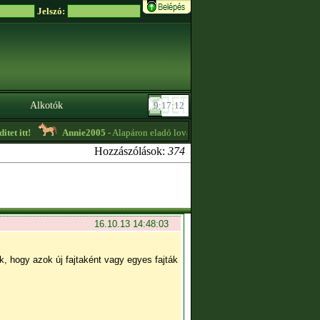
Jelszó:
Alkotók
!
Annie2005
- Alapáron eladó lovak zabszem hiány miatt különlegesek keve
Hozzászólások:
374
16.10.13 14:48:03
, hogy azok új fajtaként vagy egyes fajták