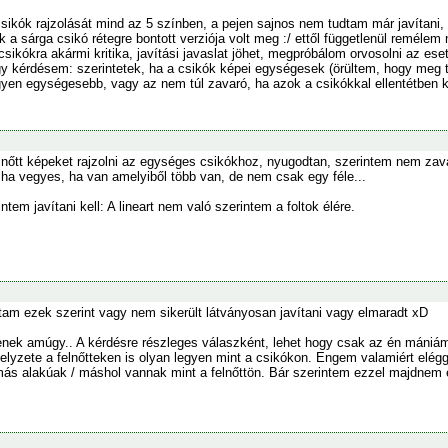
sikók rajzolását mind az 5 színben, a pejen sajnos nem tudtam már javítani,
 a sárga csikó rétegre bontott verziója volt meg :/ ettől függetlenül remélem 
a csikókra akármi kritika, javítási javaslat jöhet, megpróbálom orvosolni az es
y kérdésem: szerintetek, ha a csikók képei egységesek (örültem, hogy meg tu
legyen egységesebb, vagy az nem túl zavaró, ha azok a csikókkal ellentétben
elnőtt képeket rajzolni az egységes csikókhoz, nyugodtan, szerintem nem zav
ha vegyes, ha van amelyiből több van, de nem csak egy féle...
tem javítani kell: A lineart nem való szerintem a foltok élére.
tam ezek szerint vagy nem sikerült látványosan javítani vagy elmaradt xD
ek amúgy.. A kérdésre részleges válaszként, lehet hogy csak az én mániám
helyzete a felnőtteken is olyan legyen mint a csikókon. Engem valamiért elég
más alakúak / máshol vannak mint a felnőttön. Bár szerintem ezzel majdne