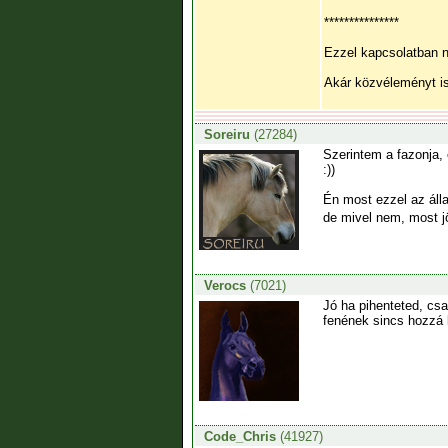
***************
Ezzel kapcsolatban 
Akár közvéleményt is 
Soreiru
(27284)
Szerintem a fazonja, 
:))
Én most ezzel az áll
de mivel nem, most jö
Verocs
(7021)
Jó ha pihenteted, cs
fenének sincs hozzá 
Code_Chris
(41927)