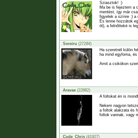
Sziasztok! :)
Ma be is fejeztem a c
mentést, így már csak
figyelek a színre :) 
És lenne hozzátok eg
öt), a felnőtteké is 
Soreiru
(27284)
Ha szeretnél külön f
ha mind egyfoma, és 
Amit a csikókon szerin
Aravae
(22882)
A foltokat én is mond
Nekem nagyon tetszen
a foltok alakzata és 
foltok vannak, vagy 
Code_Chris
(41927)