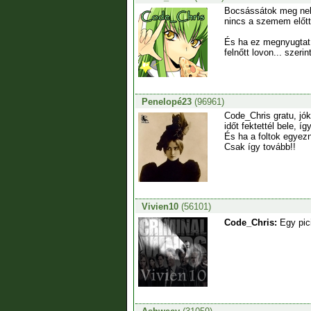
Bocsássátok meg nekem
nincs a szemem előtt
És ha ez megnyugtat 
felnőtt lovon... szer
Penelopé23
(96961)
Code_Chris gratu, jó
időt fektettél bele, 
És ha a foltok egyezn
Csak így tovább!!
Vivien10
(56101)
Code_Chris:
Egy pici