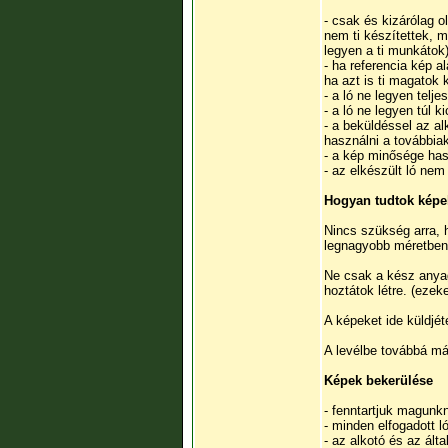
- csak és kizárólag o
nem ti készítettek, 
legyen a ti munkátok
- ha referencia kép a
ha azt is ti magatok 
- a ló ne legyen telj
- a ló ne legyen túl 
- a beküldéssel az al
használni a továbbia
- a kép minősége has
- az elkészült ló nem 
Hogyan tudtok képe
Nincs szükség arra, 
legnagyobb méretben 
Ne csak a kész anyago
hoztátok létre. (ezek
A képeket ide küldjé
A levélbe továbbá más
Képek bekerülése
- fenntartjuk magunk
- minden elfogadott lók
- az alkotó és az ált