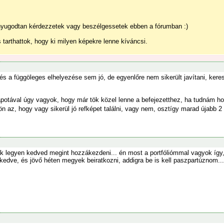
nyugodtan kérdezzetek vagy beszélgessetek ebben a fórumban :)
tarthattok, hogy ki milyen képekre lenne kíváncsi.
és a függöleges elhelyezése sem jó, de egyenlőre nem sikerült javítani, ker
apotával úgy vagyok, hogy már tök közel lenne a befejezetthez, ha tudnám h
n az, hogy vagy sikerül jó refképet találni, vagy nem, osztígy marad újabb 2
ak legyen kedved megint hozzákezdeni... én most a portfóliómmal vagyok így, 
kedve, és jövő héten megyek beiratkozni, addigra be is kell paszpartúznom..