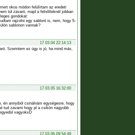
 mert okos módon felülírtam az eredeti
nem túl zavaró, majd a felnőtteknél jobban
etleges gondokat:
dtam rajzolni egy sablont is, nem, hogy 5-
 külön sablonon vannak?
17.03.04 22:14:13
aró. Szerintem ez úgy is jó, ha mind más,
17.03.05 16:32:00
, én annyiból csinálnám egységesre, hogy
gé tud zavarni hogy pl a csikón nagyobb
m egyedül vagyokxD
17.03.06 09:54:49