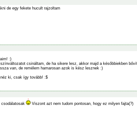
kni de egy fekete hucult rajzoltam
aim! :)
színváltozatot csináltam, de ha sikere lesz, akkor majd a későbbiekben bőví
ssza van, de remélem hamarosan azok is kész lesznek :)
néz ki, csak így tovább! :$
 csodálatosak
Viszont azt nem tudom pontosan, hogy ez milyen fajta(?)