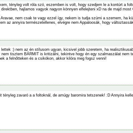
, tényleg volt róla szó, eszemben is volt, hogy szedjem le a kontúrt a folt
 direktben, hajlamos vagyok nagyon könnyen elfelejteni xD na de majd most 
Aravae, nem csak te vagy ezzel így, nekem is tudja szúrni a szemem, ha kü
intem az annyira természetellenes, elvégre nem Appaloosák, hogy változtassák 
k lettek :) nem az én stílusom ugyan, kicsivel jobb szeretem, ha realisztik
így nem tisztem BÁRMIT is kritizálni, tekintve hogy én egy szalmaszálat nem
ek a felnőtteken és a csikókon, akkor kilóra meg fogsz venni!
t tényleg zavaró a a foltoknál, de amúgy baromira tetszenek! :D Annyira ke