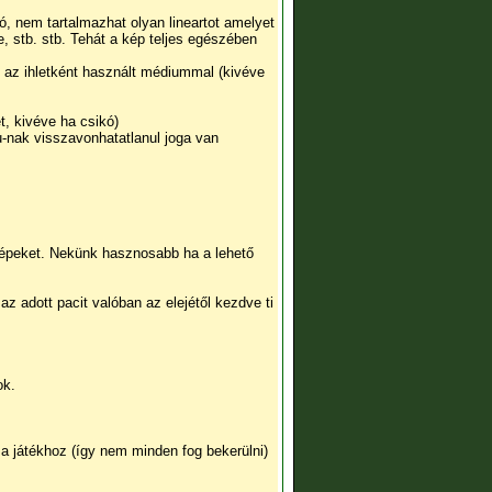
ió, nem tartalmazhat olyan lineartot amelyet
 stb. stb. Tehát a kép teljes egészében
y az ihletként használt médiummal (kivéve
et, kivéve ha csikó)
u-nak visszavonhatatlanul joga van
képeket. Nekünk hasznosabb ha a lehető
z adott pacit valóban az elejétől kezdve ti
ok.
a játékhoz (így nem minden fog bekerülni)