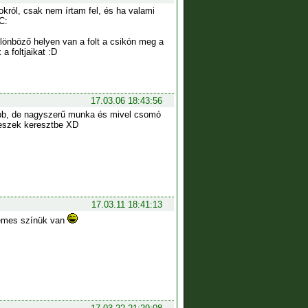
okról, csak nem írtam fel, és ha valami
C:
lönböző helyen van a folt a csikón meg a
a foltjaikat :D
17.03.06 18:43:56
usabb, de nagyszerű munka és mivel csomó
 teszek keresztbe XD
17.03.11 18:41:13
llemes színük van