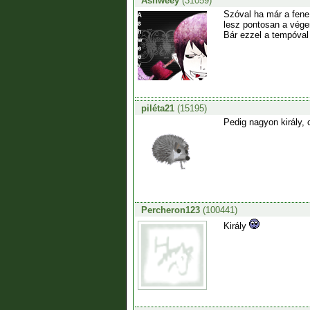
Ashweey
(31059)
Szóval ha már a fene
lesz pontosan a vég
Bár ezzel a tempóval
piléta21
(15195)
Pedig nagyon király, 
Percheron123
(100441)
Király