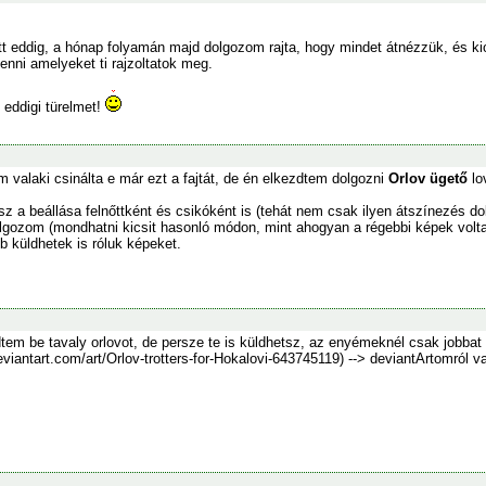
t eddig, a hónap folyamán majd dolgozom rajta, hogy mindet átnézzük, és ki
tenni amelyeket ti rajzoltatok meg.
eddigi türelmet!
 valaki csinálta e már ezt a fajtát, de én elkezdtem dolgozni
Orlov ügető
lo
 a beállása felnőttként és csikóként is (tehát nem csak ilyen átszínezés dolg
lgozom (mondhatni kicsit hasonló módon, mint ahogyan a régebbi képek volt
b küldhetek is róluk képeket.
tem be tavaly orlovot, de persze te is küldhetsz, az enyémeknél csak jobbat 
eviantart.com/art/Orlov-trotters-for-Hokalovi-643745119) --> deviantArtomról va