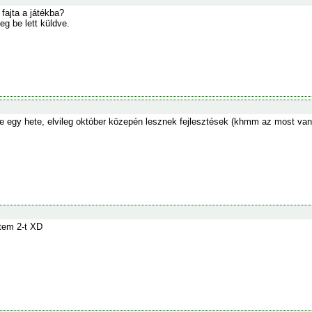
 fajta a játékba?
g be lett küldve.
 egy hete, elvileg október közepén lesznek fejlesztések (khmm az most van),
tem 2-t XD