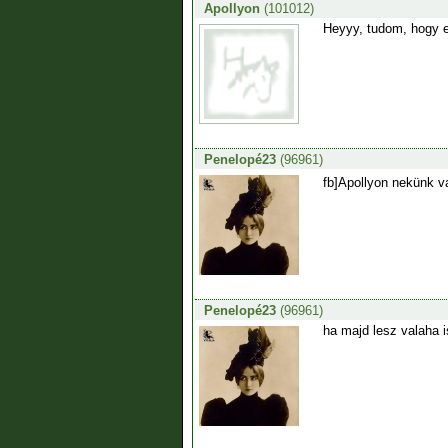
Apollyon
(101012)
Heyyy, tudom, hogy e
Penelopé23
(96961)
fb]Apollyon nekünk v
Penelopé23
(96961)
ha majd lesz valaha 