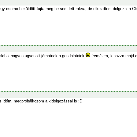
gy csomó beküldött fajta még be sem lett rakva, de elkezdtem dolgozni a Cle
alahol nagyon ugyanott járhatnak a gondolataink
[remélem, kihozza majd a k
is időm, megpróbálkozom a kidolgozással is :D