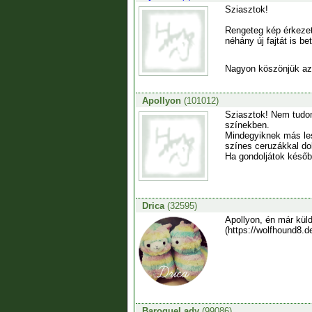
Sziasztok!
Rengeteg kép érkezet
néhány új fajtát is be
Nagyon köszönjük az 
Apollyon
(101012)
Sziasztok! Nem tudom
színekben.
Mindegyiknek más lesz
színes ceruzákkal do
Ha gondoljátok későb
Drica
(32595)
Apollyon, én már küld
(https://wolfhound8.d
BaroqueLady
(99086)