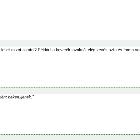
lehet rajzot alkotni? Például a keverék lovaknál elég kevés szín és forma va
ként bekerüljenek."