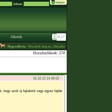
Jelszó:
Alkotók
egyesBerta
- Nézzétek meg az ,,Aktuális hirdetéseket" a profilomon! Lehet hogy ér
Hozzászólások:
374
16.10.13 14:48:03
, hogy azok új fajtaként vagy egyes fajták