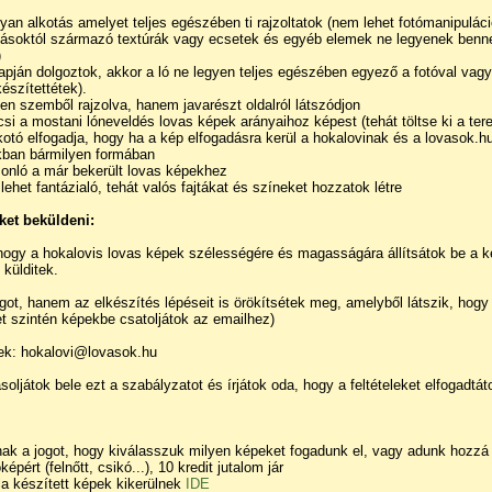
lyan alkotás amelyet teljes egészében ti rajzoltatok (nem lehet fotómanipulác
másoktól származó textúrák vagy ecsetek és egyéb elemek ne legyenek benne,
)
lapján dolgoztok, akkor a ló ne legyen teljes egészében egyező a fotóval vag
készítettétek).
esen szemből rajzolva, hanem javarészt oldalról látszódjon
kicsi a mostani lóneveldés lovas képek arányaihoz képest (tehát töltse ki a ter
kotó elfogadja, hogy ha a kép elfogadásra kerül a hokalovinak és a lovasok.h
kban bármilyen formában
onló a már bekerült lovas képekhez
lehet fantázialó, tehát valós fajtákat és színeket hozzatok létre
ket beküldeni:
hogy a hokalovis lovas képek szélességére és magasságára állítsátok be a 
külditek.
t, hanem az elkészítés lépéseit is örökítsétek meg, amelyből látszik, hogy a
et szintén képekbe csatoljátok az emailhez)
tek: hokalovi@lovasok.hu
oljátok bele ezt a szabályzatot és írjátok oda, hogy a feltételeket elfogadtát
nak a jogot, hogy kiválasszuk milyen képeket fogadunk el, vagy adunk hozzá 
épért (felnőtt, csikó...), 10 kredit jutalom jár
ala készített képek kikerülnek
IDE