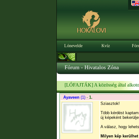
Lónevelde
Kvíz
Fór
Fórum - Hivatalos Zóna
[LÓFAJTÁK] A közösség által alkoto
Ayaveen
(1)
-
1.
Sziasztok!
Több kérdést kaptam 
új képeként bekerülj
A válasz, hogy lehet
Milyen kép kerülhet