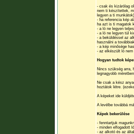
- csak és kizárólag o
nem ti készítettek, 
legyen a ti munkátok
- ha referencia kép a
ha azt is ti magatok 
- a ló ne legyen telj
- a ló ne legyen túl 
- a beküldéssel az al
használni a továbbia
- a kép minősége has
- az elkészült ló nem 
Hogyan tudtok képe
Nincs szükség arra, 
legnagyobb méretben 
Ne csak a kész anyago
hoztátok létre. (ezek
A képeket ide küldjé
A levélbe továbbá más
Képek bekerülése
- fenntartjuk magunk
- minden elfogadott lók
- az alkotó és az ált