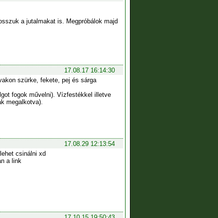
osszuk a jutalmakat is. Megpróbálok majd
17.08.17 16:14:30
vakon szürke, fekete, pej és sárga
ot fogok művelni). Vízfestékkel illetve
ak megalkotva).
17.08.29 12:13:54
lehet csinálni xd
n a link
17.10.15 19:50:43