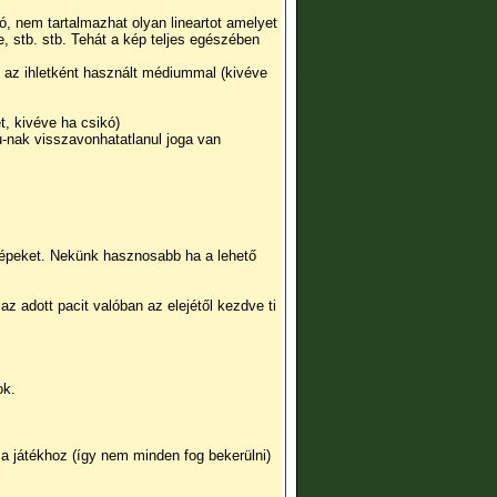
ió, nem tartalmazhat olyan lineartot amelyet
 stb. stb. Tehát a kép teljes egészében
y az ihletként használt médiummal (kivéve
et, kivéve ha csikó)
u-nak visszavonhatatlanul joga van
képeket. Nekünk hasznosabb ha a lehető
z adott pacit valóban az elejétől kezdve ti
ok.
a játékhoz (így nem minden fog bekerülni)