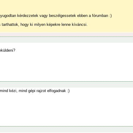
nyugodtan kérdezzetek vagy beszélgessetek ebben a fórumban :)
tarthattok, hogy ki milyen képekre lenne kíváncsi.
eküldeni?
ind kézi, mind gépi rajzot elfogadnak :)