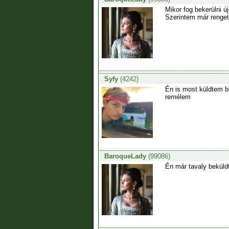
Mikor fog bekerülni új
Szerintem már rengete
Syfy
(4242)
Én is most küldtem be
remélem
BaroqueLady
(99086)
Én már tavaly beküld