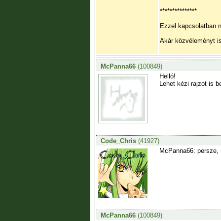
***************
Ezzel kapcsolatban 
Akár közvéleményt is 
McPanna66
(100849)
Helló!
Lehet kézi rajzot is b
Code_Chris
(41927)
McPanna66: persze, m
McPanna66
(100849)