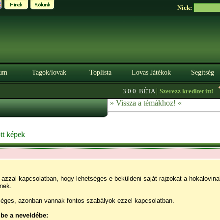
Nick:
um
Tagok/lovak
Toplista
Lovas Játékok
Segítség
|
3.0.0. BÉTA
Szerezz kreditet itt!
H
» Vissza a témákhoz! «
tt képek
azzal kapcsolatban, hogy lehetséges e beküldeni saját rajzokat a hokalovinak
enek.
séges, azonban vannak fontos szabályok ezzel kapcsolatban.
 be a neveldébe: