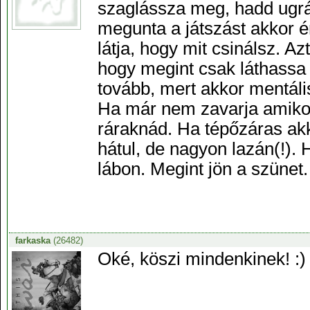
szaglássza meg, hadd ugrál
megunta a játszást akkor é
látja, hogy mit csinálsz. Az
hogy megint csak láthassa 
tovább, mert akkor mentáli
Ha már nem zavarja amikor 
ráraknád. Ha tépőzáras ak
hátul, de nagyon lazán(!).
lábon. Megint jön a szünet.
farkaska
(26482)
Oké, köszi mindenkinek! :)