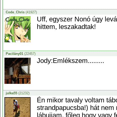
Code_Chris
(41927)
Uff, egyszer Nonó úgy levág
hittem, leszakadtak!
Pacilány01
(22457)
Jody:Emlékszem.........
julka55
(21232)
Én mikor tavaly voltam táb
strandpapucsba!) hát nem r
lábujjam, főleg hogy vagy 