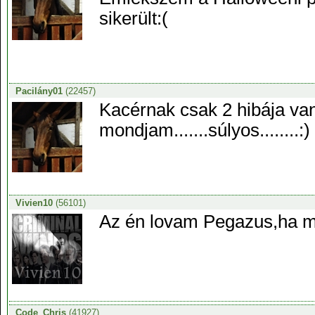
sikerült:(
Pacilány01
(22457)
Kacérnak csak 2 hibája van,
mondjam.......súlyos........:)
Vivien10
(56101)
Az én lovam Pegazus,ha mo
Code_Chris
(41927)