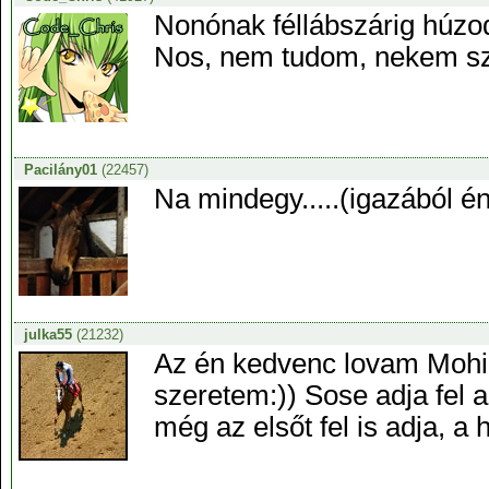
Nonónak féllábszárig húzod
Nos, nem tudom, nekem szo
Pacilány01
(22457)
Na mindegy.....(igazából 
julka55
(21232)
Az én kedvenc lovam Mohi
szeretem:)) Sose adja fel a
még az elsőt fel is adja, a