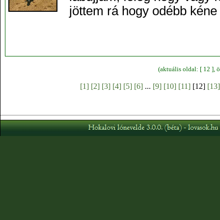
jöttem rá hogy odébb kéne
(aktuális oldal: [ 12 ]
[1]
[2]
[3]
[4]
[5]
[6]
...
[9]
[10]
[11]
[12]
[13]