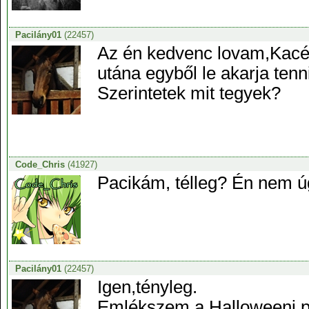
Pacilány01
(22457)
Az én kedvenc lovam,Kacér 
utána egyből le akarja tenni.
Szerintetek mit tegyek?
Code_Chris
(41927)
Pacikám, télleg? Én nem ú
Pacilány01
(22457)
Igen,tényleg.
Emlékszem a Halloweeni par