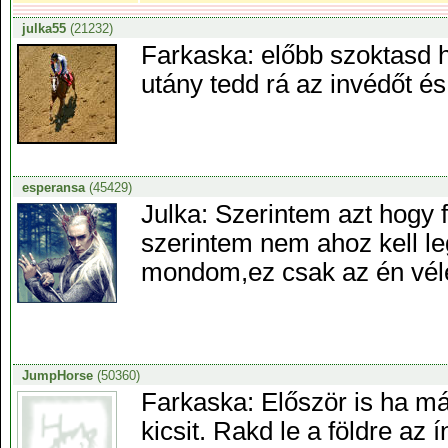
julka55
(21232)
Farkaska: előbb szoktasd h
utány tedd rá az invédőt és
esperansa
(45429)
Julka: Szerintem azt hogy f
szerintem nem ahoz kell le
mondom,ez csak az én vé
JumpHorse
(50360)
Farkaska: Először is ha má
kicsit. Rakd le a földre az 