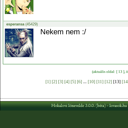
esperansa
(45429)
Nekem nem :/
(aktuális oldal: [ 13 ]
[1]
[2]
[3]
[4]
[5]
[6]
...
[10]
[11]
[12]
[13]
[14