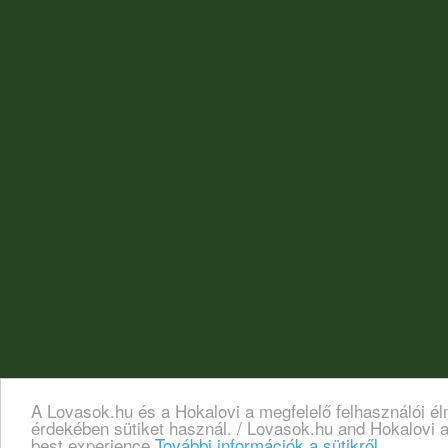
A Lovasok.hu és a Hokalovi a megfelelő felhasználói é
érdekében sütiket használ. / Lovasok.hu and Hokalovi a
best experience
További információk a sütikről