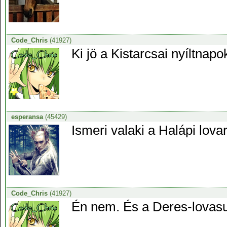
Code_Chris
(41927)
Ki jö a Kistarcsai nyíltnapo
esperansa
(45429)
Ismeri valaki a Halápi lova
Code_Chris
(41927)
Én nem. És a Deres-lovasud