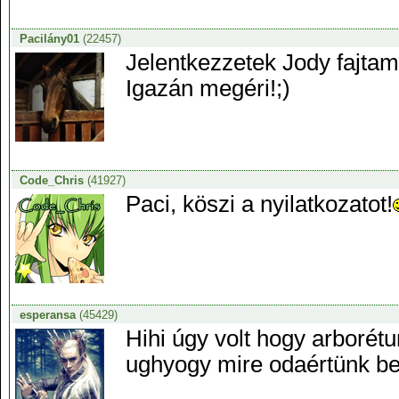
Pacilány01
(22457)
Jelentkezzetek Jody fajta
Igazán megéri!;)
Code_Chris
(41927)
Paci, köszi a nyilatkozatot!
esperansa
(45429)
Hihi úgy volt hogy arboré
ughyogy mire odaértünk be