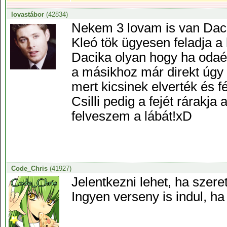
lovastábor
(42834)
Nekem 3 lovam is van Daco
Kleó tök ügyesen feladja a 
Dacika olyan hogy ha odaé
a másikhoz már direkt úgy
mert kicsinek elverték és fé
Csilli pedig a fejét rárakj
felveszem a lábát!xD
Code_Chris
(41927)
Jelentkezni lehet, ha szereti
Ingyen verseny is indul, ha