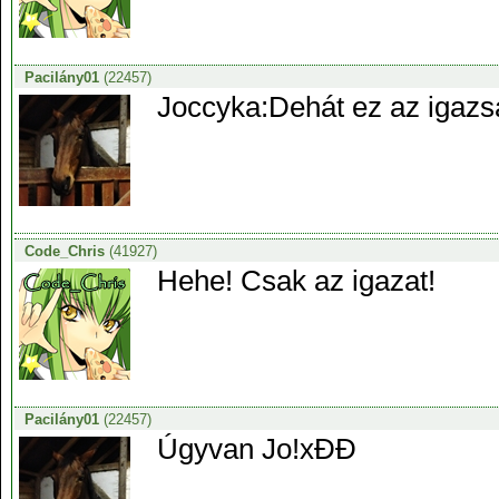
Pacilány01
(22457)
Joccyka:Dehát ez az igazsá
Code_Chris
(41927)
Hehe! Csak az igazat!
Pacilány01
(22457)
Úgyvan Jo!xĐĐ