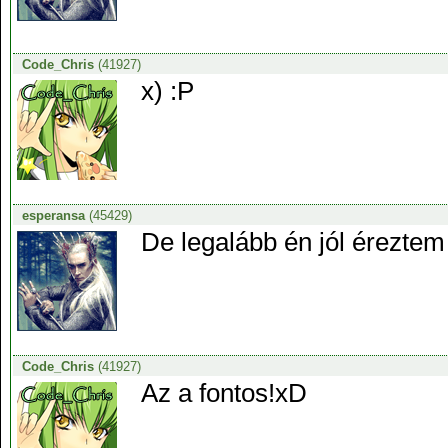
Code_Chris
(41927)
x) :P
esperansa
(45429)
De legalább én jól érezte
Code_Chris
(41927)
Az a fontos!xD