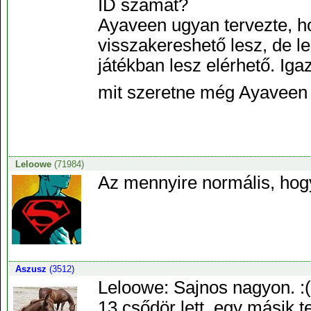
ID számát?
Ayaveen ugyan tervezte, h
visszakereshető lesz, de le
játékban lesz elérhető. Iga
mit szeretne még Ayaveen
Leloowe
(71984)
Az mennyire normális, hogy
Aszusz
(3512)
Leloowe: Sajnos nagyon. :(
13 csődör lett, egy másik 