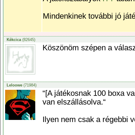
Mindenkinek további jó ját
Kékcica
(82645)
Köszönöm szépen a válasz
Leloowe
(71984)
“[A játékosnak 100 boxa van
van elszállásolva.“
Ilyen nem csak a régebbi v