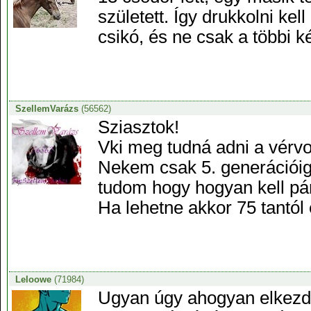
született. Így drukkolni ke
csikó, és ne csak a többi 
SzellemVarázs
(56562)
Sziasztok!
Vki meg tudná adni a vérvo
Nekem csak 5. generációig
tudom hogy hogyan kell pár
Ha lehetne akkor 75 tantól
Leloowe
(71984)
Ugyan úgy ahogyan elkezdte