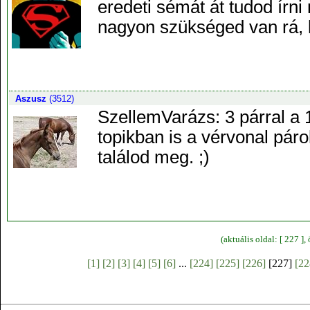
eredeti sémát át tudod írni
nagyon szükséged van rá, l
Aszusz
(3512)
SzellemVarázs: 3 párral a 
topikban is a vérvonal párok
találod meg. ;)
(aktuális oldal: [ 227 ]
[1]
[2]
[3]
[4]
[5]
[6]
...
[224]
[225]
[226]
[227]
[22