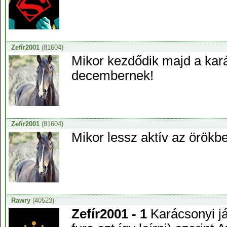
Zefír2001
(81604)
Mikor kezdődik majd a kar
decembernek!
Zefír2001
(81604)
Mikor lessz aktív az örök
Rawry
(40523)
Zefír2001 - 1
Karácsonyi já