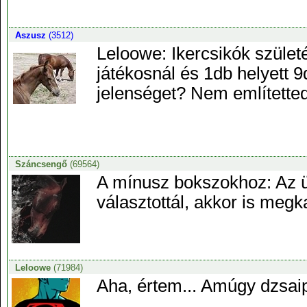
Aszusz
(3512)
Leloowe: Ikercsikók születé
játékosnál és 1db helyett 9d
jelenséget? Nem említette
Száncsengő
(69564)
A mínusz bokszokhoz: Az ün
választottál, akkor is megka
Leloowe
(71984)
Aha, értem... Amúgy dzsaipu