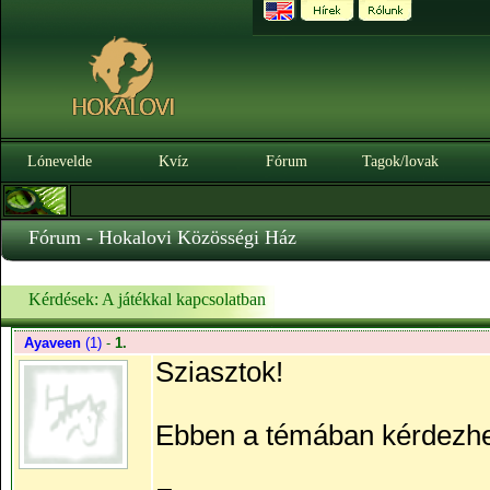
Lónevelde
Kvíz
Fórum
Tagok/lovak
Fórum - Hokalovi Közösségi Ház
Kérdések: A játékkal kapcsolatban
Ayaveen
(1)
-
1.
Sziasztok!
Ebben a témában kérdezhett