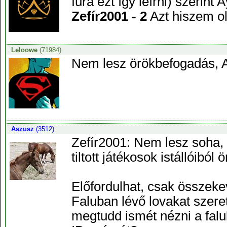
fura ezt így leírni) szerint
Zefír2001 - 2
Azt hiszem ol
Leloowe
(71984)
Nem lesz örökbefogadás, A
Aszusz
(3512)
Zefír2001: Nem lesz soha, 
tiltott játékosok istállóiból
Előfordulhat, csak összek
Faluban lévő lovakat szere
megtudd ismét nézni a fal