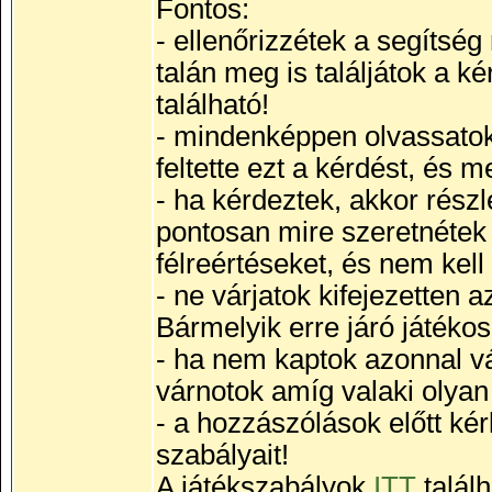
Fontos:
- ellenőrizzétek a segítsé
talán meg is találjátok a 
található!
- mindenképpen olvassatok 
feltette ezt a kérdést, és 
- ha kérdeztek, akkor részle
pontosan mire szeretnétek v
félreértéseket, és nem kell
- ne várjatok kifejezetten
Bármelyik erre járó játékos
- ha nem kaptok azonnal vá
várnotok amíg valaki olyan j
- a hozzászólások előtt kér
szabályait!
A játékszabályok
ITT
talál