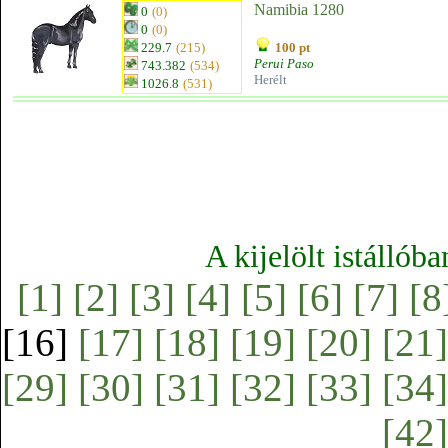
Namibia 1280
0
(0)
0
(0)
229.7
(215)
100 pt
Perui Paso
743.382
(534)
Herélt
1026.8
(531)
A kijelölt istállób
[1]
[2]
[3]
[4]
[5]
[6]
[7]
[8
[16]
[17]
[18]
[19]
[20]
[21]
[29]
[30]
[31]
[32]
[33]
[34]
[42]