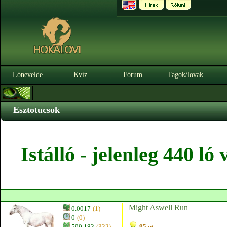
Lónevelde
Kvíz
Fórum
Tagok/lovak
Esztotucsok
Istálló - jelenleg 440 l
Might Aswell Run
0.0017
(1)
0
(0)
599.183
(332)
95 pt