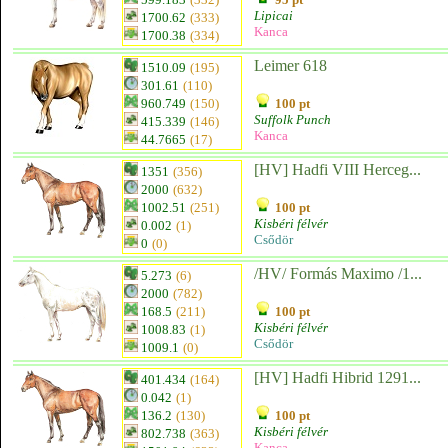
Lipicai
1700.62
(333)
Kanca
1700.38
(334)
Leimer 618
1510.09
(195)
301.61
(110)
960.749
(150)
100 pt
Suffolk Punch
415.339
(146)
Kanca
44.7665
(17)
[HV] Hadfi VIII Herceg...
1351
(356)
2000
(632)
1002.51
(251)
100 pt
Kisbéri félvér
0.002
(1)
Csődör
0
(0)
/HV/ Formás Maximo /1...
5.273
(6)
2000
(782)
168.5
(211)
100 pt
Kisbéri félvér
1008.83
(1)
Csődör
1009.1
(0)
[HV] Hadfi Hibrid 1291...
401.434
(164)
0.042
(1)
136.2
(130)
100 pt
Kisbéri félvér
802.738
(363)
Kanca