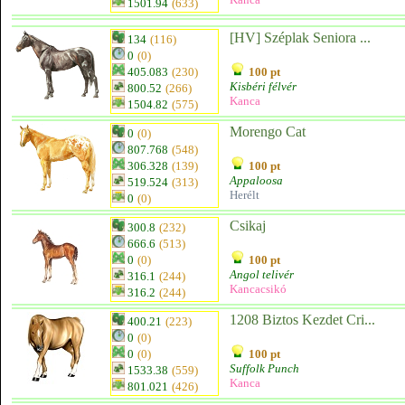
1501.94
(633)
[HV] Széplak Seniora ...
134
(116)
0
(0)
405.083
(230)
100 pt
Kisbéri félvér
800.52
(266)
Kanca
1504.82
(575)
Morengo Cat
0
(0)
807.768
(548)
306.328
(139)
100 pt
Appaloosa
519.524
(313)
Herélt
0
(0)
Csikaj
300.8
(232)
666.6
(513)
0
(0)
100 pt
Angol telivér
316.1
(244)
Kancacsikó
316.2
(244)
1208 Biztos Kezdet Cri...
400.21
(223)
0
(0)
0
(0)
100 pt
Suffolk Punch
1533.38
(559)
Kanca
801.021
(426)