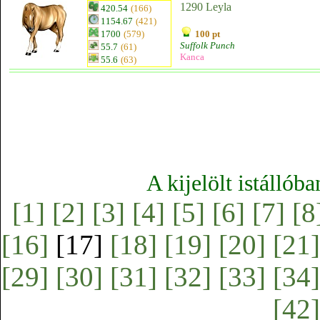
1290 Leyla
420.54
(166)
1154.67
(421)
1700
(579)
100 pt
Suffolk Punch
55.7
(61)
Kanca
55.6
(63)
A kijelölt istállób
[1]
[2]
[3]
[4]
[5]
[6]
[7]
[8
[16]
[17]
[18]
[19]
[20]
[21]
[29]
[30]
[31]
[32]
[33]
[34]
[42]