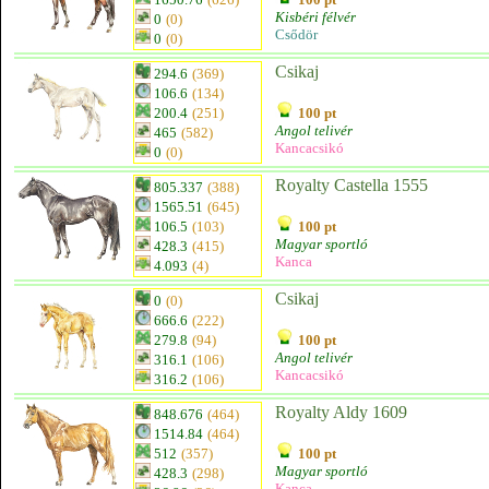
Kisbéri félvér
0
(0)
Csődör
0
(0)
Csikaj
294.6
(369)
106.6
(134)
200.4
(251)
100 pt
Angol telivér
465
(582)
Kancacsikó
0
(0)
Royalty Castella 1555
805.337
(388)
1565.51
(645)
106.5
(103)
100 pt
Magyar sportló
428.3
(415)
Kanca
4.093
(4)
Csikaj
0
(0)
666.6
(222)
279.8
(94)
100 pt
Angol telivér
316.1
(106)
Kancacsikó
316.2
(106)
Royalty Aldy 1609
848.676
(464)
1514.84
(464)
512
(357)
100 pt
Magyar sportló
428.3
(298)
Kanca