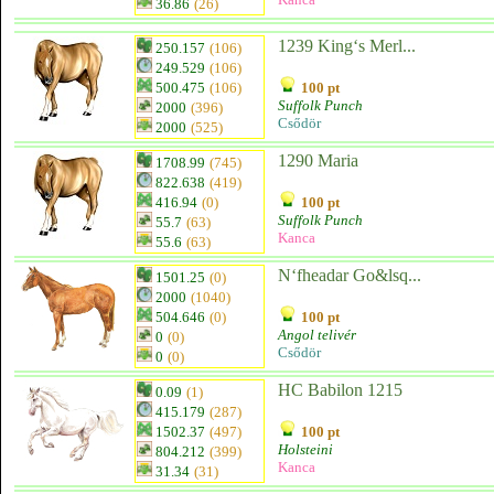
36.86
(26)
1239 King‘s Merl...
250.157
(106)
249.529
(106)
500.475
(106)
100 pt
Suffolk Punch
2000
(396)
Csődör
2000
(525)
1290 Maria
1708.99
(745)
822.638
(419)
416.94
(0)
100 pt
Suffolk Punch
55.7
(63)
Kanca
55.6
(63)
N‘fheadar Go&lsq...
1501.25
(0)
2000
(1040)
504.646
(0)
100 pt
Angol telivér
0
(0)
Csődör
0
(0)
HC Babilon 1215
0.09
(1)
415.179
(287)
1502.37
(497)
100 pt
Holsteini
804.212
(399)
Kanca
31.34
(31)