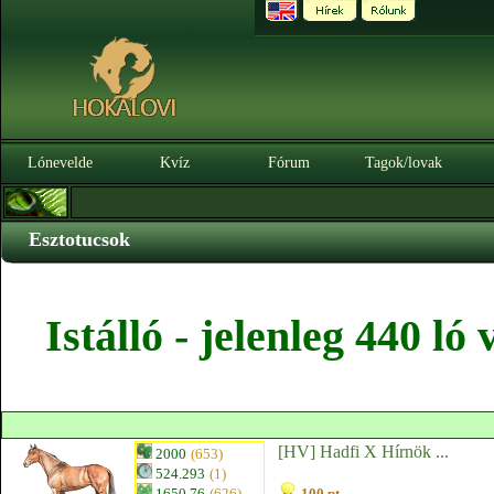
Lónevelde
Kvíz
Fórum
Tagok/lovak
Esztotucsok
Istálló - jelenleg 440 l
[HV] Hadfi X Hírnök ...
2000
(653)
524.293
(1)
1650.76
(626)
100 pt