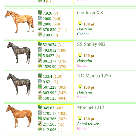
0
(0)
Goldrush XX
7.926
(7)
2000
(346)
2000
(549)
100 pt
Holsteini
870.859
(211)
Csődör
2.893
(3)
SS Smiley 982
52.9074
(31)
403.012
(189)
5.6427
(4)
100 pt
Holsteini
801.377
(379)
Kanca
1529.99
(379)
HC Mamba 1270
133.4
(120)
0.621
(1)
507.228
(303)
100 pt
Holsteini
803.992
(242)
Kanca
1501.25
(604)
Morchel 1212
945.67
(482)
1701.17
(482)
620.386
(202)
100 pt
Angol telivér
217.565
(45)
Kanca
212.096
(1)