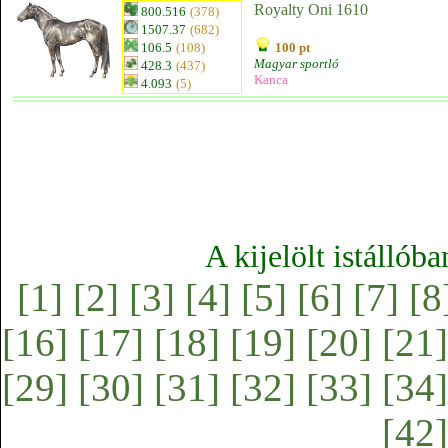
Royalty Oni 1610
800.516
(378)
1507.37
(682)
106.5
(108)
100 pt
Magyar sportló
428.3
(437)
Kanca
4.093
(5)
A kijelölt istállób
[1]
[2]
[3]
[4]
[5]
[6]
[7]
[8
[16]
[17]
[18]
[19]
[20]
[21]
[29]
[30]
[31]
[32]
[33]
[34]
[42]