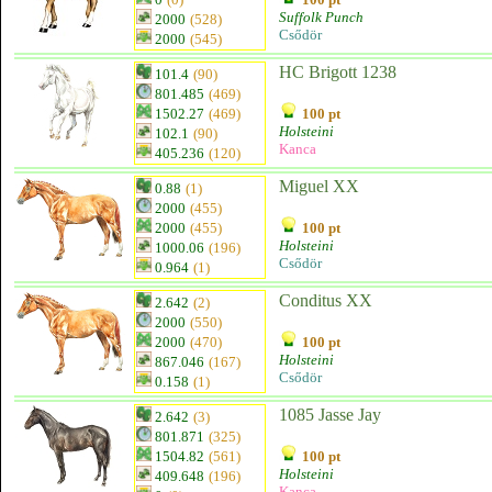
Suffolk Punch
2000
(528)
Csődör
2000
(545)
HC Brigott 1238
101.4
(90)
801.485
(469)
1502.27
(469)
100 pt
Holsteini
102.1
(90)
Kanca
405.236
(120)
Miguel XX
0.88
(1)
2000
(455)
2000
(455)
100 pt
Holsteini
1000.06
(196)
Csődör
0.964
(1)
Conditus XX
2.642
(2)
2000
(550)
2000
(470)
100 pt
Holsteini
867.046
(167)
Csődör
0.158
(1)
1085 Jasse Jay
2.642
(3)
801.871
(325)
1504.82
(561)
100 pt
Holsteini
409.648
(196)
Kanca