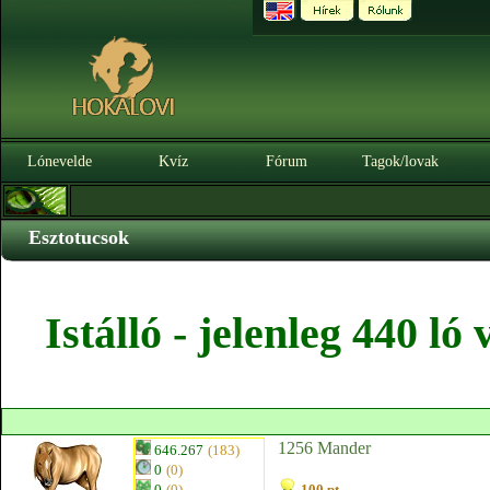
Lónevelde
Kvíz
Fórum
Tagok/lovak
Esztotucsok
Istálló - jelenleg 440 l
1256 Mander
646.267
(183)
0
(0)
0
(0)
100 pt