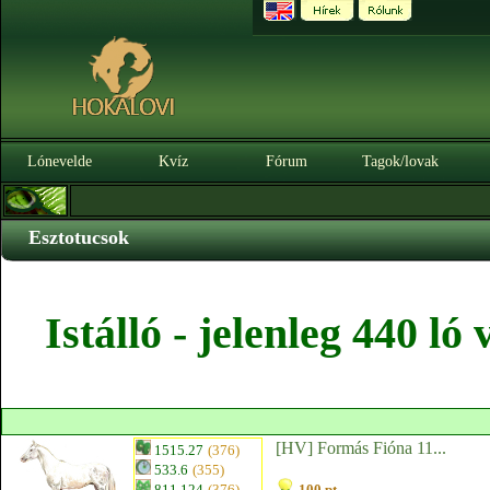
Lónevelde
Kvíz
Fórum
Tagok/lovak
Esztotucsok
Istálló - jelenleg 440 l
[HV] Formás Fióna 11...
1515.27
(376)
533.6
(355)
811.124
(376)
100 pt