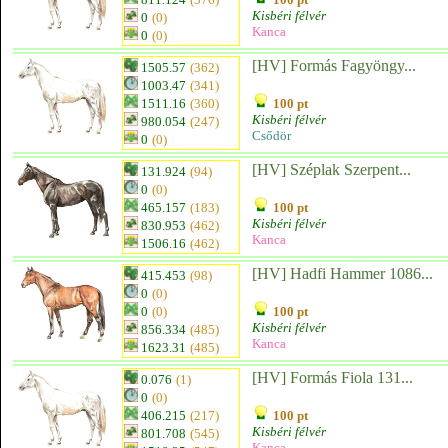
Kisbéri félvér
0
(0)
Kanca
0
(0)
[HV] Formás Fagyöngy...
1505.57
(362)
1003.47
(341)
1511.16
(360)
100 pt
Kisbéri félvér
980.054
(247)
Csődör
0
(0)
[HV] Széplak Szerpent...
131.924
(94)
0
(0)
465.157
(183)
100 pt
Kisbéri félvér
830.953
(462)
Kanca
1506.16
(462)
[HV] Hadfi Hammer 1086...
415.453
(98)
0
(0)
0
(0)
100 pt
Kisbéri félvér
856.334
(485)
Kanca
1623.31
(485)
[HV] Formás Fiola 131...
0.076
(1)
0
(0)
406.215
(217)
100 pt
Kisbéri félvér
801.708
(545)
Kanca