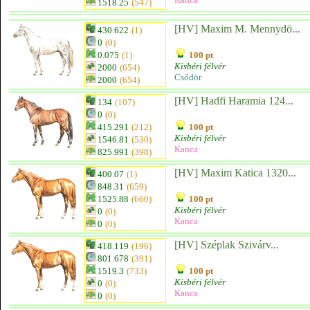
1518.25
(547)
[HV] Maxim M. Mennydö...
430.622
(1)
0
(0)
0.075
(1)
100 pt
Kisbéri félvér
2000
(654)
Csődör
2000
(654)
[HV] Hadfi Haramia 124...
134
(107)
0
(0)
415.291
(212)
100 pt
Kisbéri félvér
1546.81
(530)
Kanca
825.991
(398)
[HV] Maxim Katica 1320...
400.07
(1)
848.31
(659)
1525.88
(660)
100 pt
Kisbéri félvér
0
(0)
Kanca
0
(0)
[HV] Széplak Szivárv...
418.119
(196)
801.678
(391)
1519.3
(733)
100 pt
Kisbéri félvér
0
(0)
Kanca
0
(0)