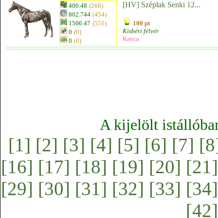
[HV] Széplak Senki 12...
400.48
(268)
802.744
(454)
1506.47
(551)
100 pt
Kisbéri félvér
0
(0)
Kanca
0
(0)
A kijelölt istállób
[1]
[2]
[3]
[4]
[5]
[6]
[7]
[8
[16]
[17]
[18]
[19]
[20]
[21]
[29]
[30]
[31]
[32]
[33]
[34]
[42]