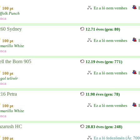
Ez a ló nem vemhes
100 pt
ffolk Punch
nca
260 Sydney
12.71 éves (gen: 80)
Ez a ló nem vemhes
100 pt
marillo White
nca
ll the Born 905
12.19 éves (gen: 771)
Ez a ló nem vemhes
100 pt
gol telivér
nca
16 Petra
11.98 éves (gen: 78)
Ez a ló nem vemhes
100 pt
marillo White
nca
azarush HC
28.83 éves (gen: 248)
Ez a ló fedezőmén (Ár: 700
100 pt