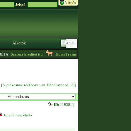
Jelszó:
Alkotók
|
TA
Szerezz kreditet itt!
HorseTrainer6
- Holsteini 5000 összpontos mének 
[A játékosnak 460 boxa van. Ebből szabad: 20]
ID:
1193811
Ez a ló nem eladó