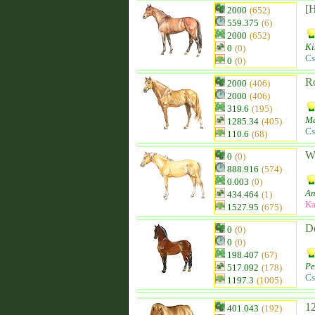
[
2000
(652)
559.375
(6)
2000
(652)
Ki
0
(0)
Cs
0
(0)
Ro
2000
(406)
2000
(406)
319.6
(195)
Ma
1285.34
(405)
Cs
110.6
(68)
Wa
0
(0)
888.916
(574)
0.003
(0)
An
434.464
(1)
Ka
1527.95
(675)
D
0
(0)
0
(0)
198.407
(67)
Pe
517.092
(178)
Cs
1197.3
(1005)
12
401.043
(192)