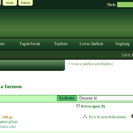
Nick:
um
Tagok/lovak
Toplista
Lovas Játékok
Segítség
3.0.0. BÉ
« vissz a játékos profiljához
n a farmon
0 éves (gen: 8)
Ez a ló nem fedezőmén
100 pt
sbéri félvér
ődörcsikó