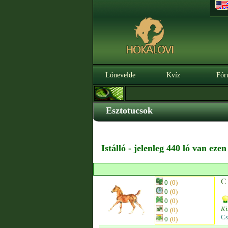
Lónevelde
Kvíz
Fór
Esztotucsok
Istálló - jelenleg 440 ló van eze
C
0
(0)
0
(0)
0
(0)
Ki
0
(0)
Cs
0
(0)