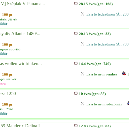
HV] Széplak V Panama...
28.15 éves (gen: 168)
Ez a ló fedezőmén (Ár: 200
100 pt
sbéri félvér
ődör
yalty Atlantis 1480/...
20.13 éves (gen: 53)
Ez a ló fedezőmén (Ár: 700
100 pt
gyar sportló
ődör
s wollen wir trinken...
14.4 éves (gen: 740)
Ez a ló nem vemhes
100 pt
gol telivér
nca
eza 1250
10 éves (gen: 88)
Ez a ló nem fedezőmén
100 pt
rui Paso
ődör
59 Mander x Delina I...
12.83 éves (gen: 83)