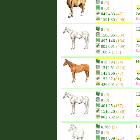
0
(0)
0
(0)
Su
842.483
(471)
Ka
1591.35
(596)
1
0
(0)
1506.35
(534)
497.146
(184)
Ca
802.091
(409)
Ka
166.7
(133)
He
818.59
(324)
1512.51
(324)
143.966
(77)
An
152.37
(81)
Ka
426.091
(99)
12
0
(0)
0
(0)
401.25
(157)
Ca
1510.26
(586)
Ka
802.732
(473)
L
6.786
(5)
0
(0)
994.609
(254)