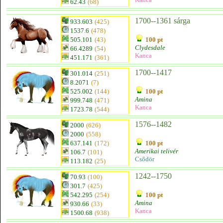
62.43
(68)
1700--1361 sárga
933.603
(425)
1537.6
(478)
505.101
(43)
100 pt
Clydesdale
66.4289
(54)
Kanca
451.171
(361)
1700--1417
301.014
(251)
8.2071
(7)
525.002
(144)
100 pt
Amina
999.748
(471)
Kanca
1723.78
(544)
1576--1482
2000
(626)
2000
(558)
637.141
(172)
100 pt
Amerikai telivér
106.7
(101)
Csődör
113.182
(25)
1242--1750
70.93
(100)
301.7
(425)
542.295
(254)
100 pt
Amina
930.66
(33)
Kanca
1500.68
(938)