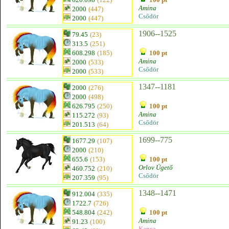
Amina
2000
(447)
Csődör
2000
(447)
1906--1525
79.45
(23)
313.5
(251)
608.298
(185)
100 pt
Amina
2000
(533)
Csődör
2000
(533)
1347--1181
2000
(276)
2000
(498)
626.795
(250)
100 pt
Amina
115.272
(93)
Csődör
201.513
(64)
1699--775
1677.29
(107)
2000
(210)
655.6
(153)
100 pt
Orlov Ügető
460.752
(210)
Csődör
207.359
(95)
1348--1471
912.004
(335)
1722.7
(726)
548.804
(242)
100 pt
Amina
91.23
(100)
Kanca