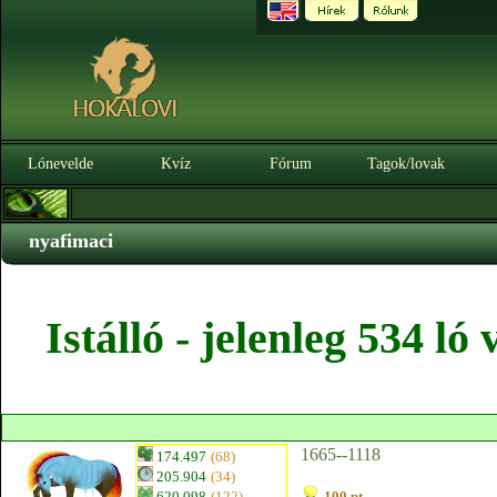
Lónevelde
Kvíz
Fórum
Tagok/lovak
nyafimaci
Istálló - jelenleg 534 l
1665--1118
174.497
(68)
205.904
(34)
620.098
(122)
100 pt