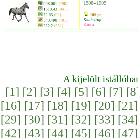
1508--1905
998.601
(290)
1513.43
(841)
72.63
(92)
100 pt
Knabstrup
543.498
(401)
Kanca
222.2
(281)
A kijelölt istállób
[1]
[2]
[3]
[4]
[5]
[6]
[7]
[8
[16]
[17]
[18]
[19]
[20]
[21]
[29]
[30]
[31]
[32]
[33]
[34]
[42]
[43]
[44]
[45]
[46]
[47]