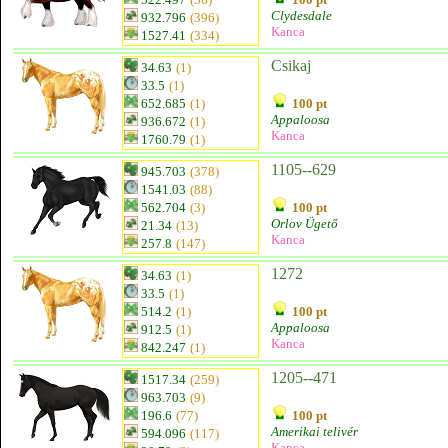
Clydesdale
932.796
(396)
Kanca
1527.41
(334)
Csikaj
34.63
(1)
33.5
(1)
652.685
(1)
100 pt
Appaloosa
936.672
(1)
Kanca
1760.79
(1)
1105--629
945.703
(378)
1541.03
(88)
562.704
(3)
100 pt
Orlov Ügető
21.34
(13)
Kanca
257.8
(147)
1272
34.63
(1)
33.5
(1)
514.2
(1)
100 pt
Appaloosa
912.5
(1)
Kanca
842.247
(1)
1205--471
1517.34
(259)
963.703
(9)
196.6
(77)
100 pt
Amerikai telivér
594.096
(117)
Kanca