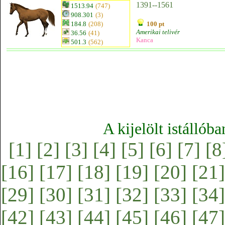
1391--1561
1513.94
(747)
908.301
(3)
184.8
(208)
100 pt
Amerikai telivér
36.56
(41)
Kanca
501.3
(562)
A kijelölt istállób
[1]
[2]
[3]
[4]
[5]
[6]
[7]
[8
[16]
[17]
[18]
[19]
[20]
[21]
[29]
[30]
[31]
[32]
[33]
[34]
[42]
[43]
[44]
[45]
[46]
[47]