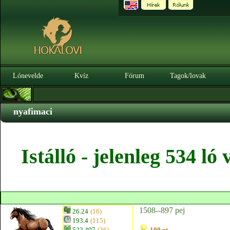
Lónevelde
Kvíz
Fórum
Tagok/lovak
nyafimaci
Istálló - jelenleg 534 l
1508--897 pej
26.24
(16)
193.4
(115)
522.497
(36)
100 pt