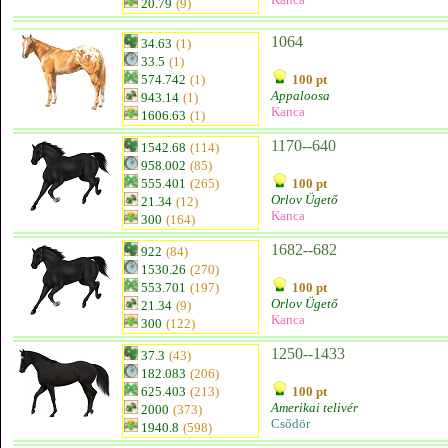
20.79
(9)
1064
34.63
(1)
33.5
(1)
574.742
(1)
100 pt
Appaloosa
943.14
(1)
Kanca
1606.63
(1)
1170--640
1542.68
(114)
958.002
(85)
555.401
(265)
100 pt
Orlov Ügető
21.34
(12)
Kanca
300
(164)
1682--682
922
(84)
1530.26
(270)
553.701
(197)
100 pt
Orlov Ügető
21.34
(9)
Kanca
300
(122)
1250--1433
37.3
(43)
182.083
(206)
625.403
(213)
100 pt
Amerikai telivér
2000
(373)
Csődör
1940.8
(598)