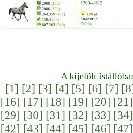
1700--1613
2000
(172)
2000
(623)
264.359
(172)
100 pt
Knabstrup
130.4
(97)
Csődör
607.203
(549)
A kijelölt istállób
[1]
[2]
[3]
[4]
[5]
[6]
[7]
[8
[16]
[17]
[18]
[19]
[20]
[21]
[29]
[30]
[31]
[32]
[33]
[34]
[42]
[43]
[44]
[45]
[46]
[47]