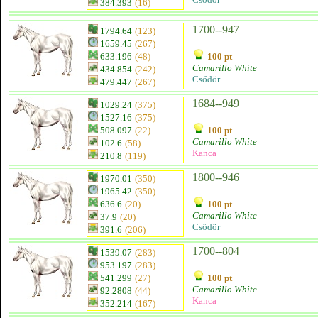
384.393
(16)
1700--947
1794.64
(123)
1659.45
(267)
633.196
(48)
100 pt
Camarillo White
434.854
(242)
Csődör
479.447
(267)
1684--949
1029.24
(375)
1527.16
(375)
508.097
(22)
100 pt
Camarillo White
102.6
(58)
Kanca
210.8
(119)
1800--946
1970.01
(350)
1965.42
(350)
636.6
(20)
100 pt
Camarillo White
37.9
(20)
Csődör
391.6
(206)
1700--804
1539.07
(283)
953.197
(283)
541.299
(27)
100 pt
Camarillo White
92.2808
(44)
Kanca
352.214
(167)