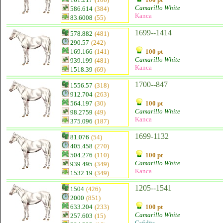
Camarillo White
586.614
(384)
Kanca
83.6008
(55)
1699--1414
578.882
(481)
290.57
(242)
169.166
(141)
100 pt
Camarillo White
939.199
(481)
Kanca
1518.39
(69)
1700--847
1556.57
(318)
912.704
(263)
564.197
(30)
100 pt
Camarillo White
98.2759
(49)
Kanca
375.096
(187)
1699-1132
81.076
(54)
405.458
(270)
504.276
(110)
100 pt
Camarillo White
939.495
(349)
Kanca
1532.19
(349)
1205--1541
1504
(426)
2000
(851)
633.204
(233)
100 pt
Camarillo White
257.603
(15)
Csődör