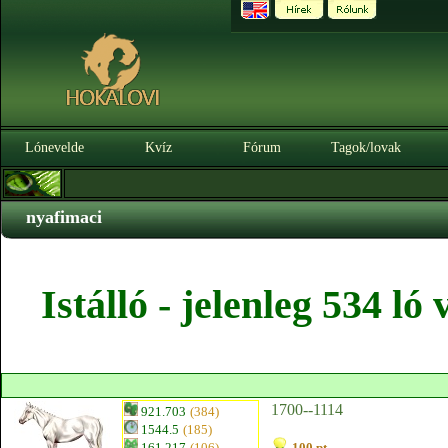
Lónevelde
Kvíz
Fórum
Tagok/lovak
nyafimaci
Istálló - jelenleg 534 l
1700--1114
921.703
(384)
1544.5
(185)
161.217
(106)
100 pt