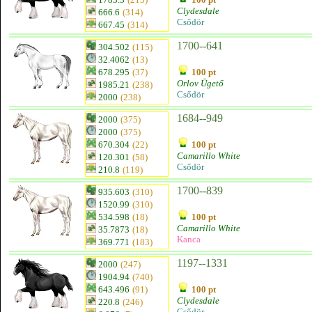
Clydesdale
666.6
(314)
Csődör
667.45
(314)
1700--641
304.502
(115)
32.4062
(13)
678.295
(37)
100 pt
Orlov Ügető
1985.21
(238)
Csődör
2000
(238)
1684--949
2000
(375)
2000
(375)
670.304
(22)
100 pt
Camarillo White
120.301
(58)
Csődör
210.8
(119)
1700--839
935.603
(310)
1520.99
(310)
534.598
(18)
100 pt
Camarillo White
35.7873
(18)
Kanca
369.771
(183)
1197--1331
2000
(247)
1904.94
(740)
643.496
(91)
100 pt
Clydesdale
220.8
(246)
Csődör