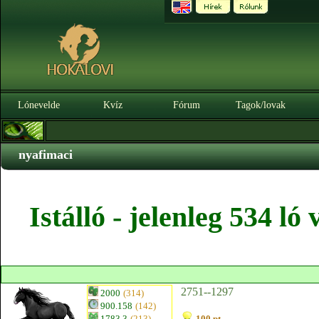
Lónevelde
Kvíz
Fórum
Tagok/lovak
nyafimaci
Istálló - jelenleg 534 l
2751--1297
2000
(314)
900.158
(142)
1783.3
(213)
100 pt