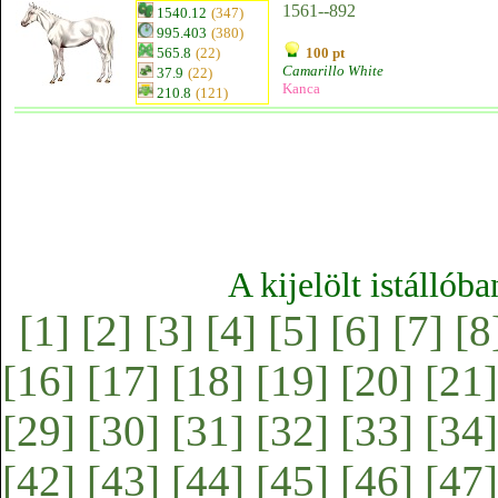
1561--892
1540.12
(347)
995.403
(380)
565.8
(22)
100 pt
Camarillo White
37.9
(22)
Kanca
210.8
(121)
A kijelölt istállób
[1]
[2]
[3]
[4]
[5]
[6]
[7]
[8
[16]
[17]
[18]
[19]
[20]
[21]
[29]
[30]
[31]
[32]
[33]
[34]
[42]
[43]
[44]
[45]
[46]
[47]