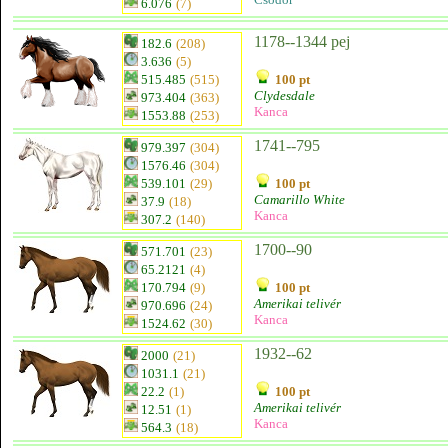
6.076
(7)
1178--1344 pej
182.6
(208)
3.636
(5)
515.485
(515)
100 pt
Clydesdale
973.404
(363)
Kanca
1553.88
(253)
1741--795
979.397
(304)
1576.46
(304)
539.101
(29)
100 pt
Camarillo White
37.9
(18)
Kanca
307.2
(140)
1700--90
571.701
(23)
65.2121
(4)
170.794
(9)
100 pt
Amerikai telivér
970.696
(24)
Kanca
1524.62
(30)
1932--62
2000
(21)
1031.1
(21)
22.2
(1)
100 pt
Amerikai telivér
12.51
(1)
Kanca
564.3
(18)