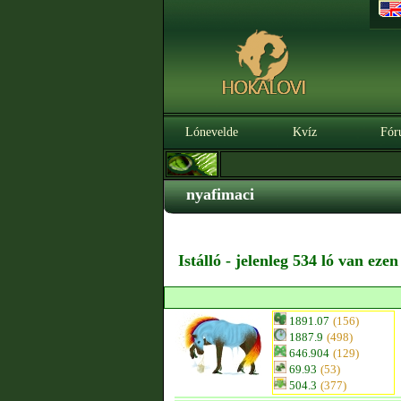
Lónevelde
Kvíz
Fór
nyafimaci
Istálló - jelenleg 534 ló van eze
1891.07
(156)
1887.9
(498)
646.904
(129)
69.93
(53)
504.3
(377)