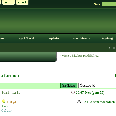
Nick:
um
Tagok/lovak
Toplista
Lovas Játékok
Segítség
3.0.0. B
« vissz a játékos profiljához
n a farmon
1621--1213
29.67 éves (gen: 55)
Ez a ló nem fedezőmén
100 pt
Amina
Csődör