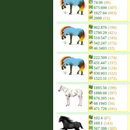
74.06
(98)
675.696
(307)
1627.84
(883)
2000
(12)
902.876
(198)
1700.29
(421)
519.547
(143)
542.247
(372)
46.3493
(32)
222.509
(174)
431.447
(337)
547.304
(124)
930.603
(322)
1523.31
(372)
1895.56
(399)
1888.68
(397)
676.395
(44)
68.1945
(50)
471.726
(341)
102.4
(87)
169.1
(143)
567.398
(382)