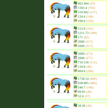
902.404
(25)
1503.4
(783)
519.002
(137)
124.4
(146)
106.6
(126)
212.8
(101)
1211.73
(289)
171
(82)
2000
(317)
2000
(317)
2000
(275)
2000
(277)
710.518
(112)
110.8
(49)
604.6
(266)
1738.14
(460)
938.895
(460)
546.7
(146)
69.93
(49)
52.4
(37)
28.39
(38)