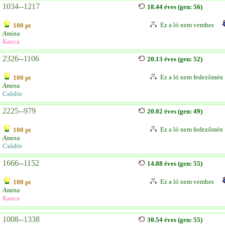
1034--1217
18.44 éves (gen: 56)
Ez a ló nem vemhes
100 pt
Amina
Kanca
2326--1106
20.13 éves (gen: 52)
Ez a ló nem fedezőmén
100 pt
Amina
Csődör
2225--979
20.02 éves (gen: 49)
Ez a ló nem fedezőmén
100 pt
Amina
Csődör
1666--1152
14.88 éves (gen: 55)
Ez a ló nem vemhes
100 pt
Amina
Kanca
1008--1338
30.54 éves (gen: 55)