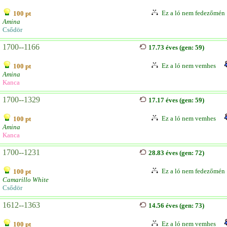
Ez a ló nem fedezőmén
100 pt
Amina
Csődör
1700--1166
17.73 éves (gen: 59)
Ez a ló nem vemhes
100 pt
Amina
Kanca
1700--1329
17.17 éves (gen: 59)
Ez a ló nem vemhes
100 pt
Amina
Kanca
1700--1231
28.83 éves (gen: 72)
Ez a ló nem fedezőmén
100 pt
Camarillo White
Csődör
1612--1363
14.56 éves (gen: 73)
Ez a ló nem vemhes
100 pt