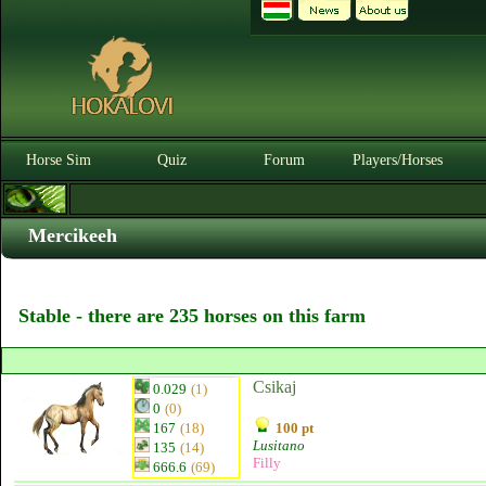
Horse Sim
Quiz
Forum
Players/Horses
Mercikeeh
Stable - there are 235 horses on this farm
Csikaj
0.029
(1)
0
(0)
167
(18)
100 pt
Lusitano
135
(14)
Filly
666.6
(69)