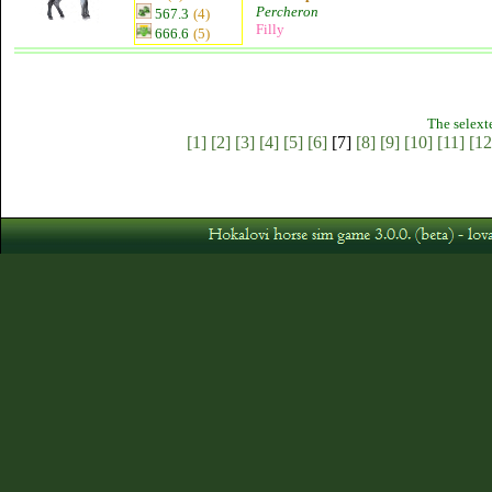
Percheron
567.3
(4)
Filly
666.6
(5)
The selext
[1]
[2]
[3]
[4]
[5]
[6]
[7]
[8]
[9]
[10]
[11]
[12