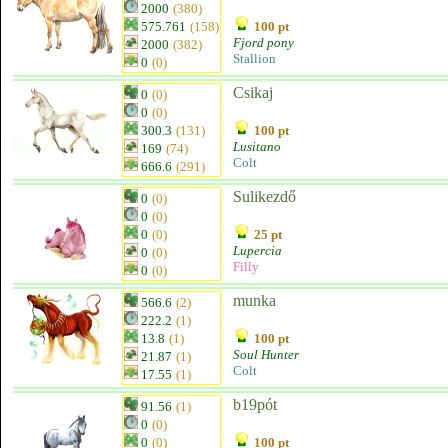
2000
(380)
575.761
(158)
100 pt
Fjord pony
2000
(382)
Stallion
0
(0)
Csikaj
0
(0)
0
(0)
300.3
(131)
100 pt
Lusitano
169
(74)
Colt
666.6
(291)
Sulikezdő
0
(0)
0
(0)
0
(0)
25 pt
Lupercia
0
(0)
Filly
0
(0)
munka
566.6
(2)
222.2
(1)
13.8
(1)
100 pt
Soul Hunter
21.87
(1)
Colt
17.55
(1)
b19pót
91.56
(1)
0
(0)
0
(0)
100 pt