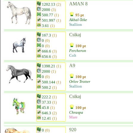
AMAN 8
1202.13
(2)
2000
(3)
500.77
(1)
95 pt
Akhal-Teke
501.997
(1)
Stallion
3.61
(1)
Csikaj
167.3
(1)
0
(0)
0
(0)
100 pt
Percheron
666.6
(3)
Colt
656.6
(3)
A9
1398.21
(1)
2000
(1)
0
(0)
100 pt
Orlov Trotter
500.144
(1)
Stallion
500.2
(1)
Csikaj
222.2
(1)
37.33
(1)
45.8
(1)
100 pt
Chraspa
646.3
(2)
Mare
12.41
(1)
920
0
(0)