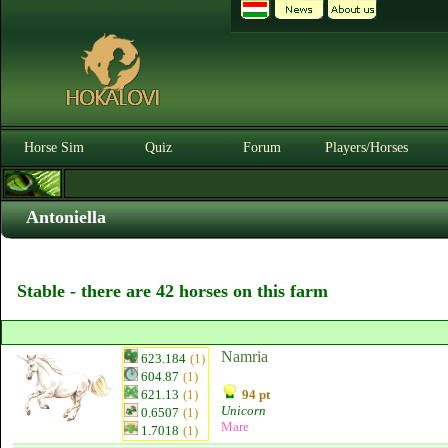
Horse Sim
Quiz
Forum
Players/Horses
Antoniella
Stable - there are 42 horses on this farm
Namria
623.184
(1)
604.87
(1)
621.13
(1)
94 pt
Unicorn
0.6507
(1)
Mare
1.7018
(1)