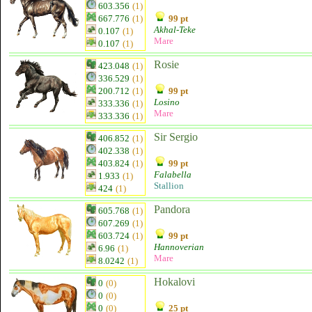
603.356
(1)
667.776
(1)
99 pt
Akhal-Teke
0.107
(1)
Mare
0.107
(1)
Rosie
423.048
(1)
336.529
(1)
200.712
(1)
99 pt
Losino
333.336
(1)
Mare
333.336
(1)
Sir Sergio
406.852
(1)
402.338
(1)
403.824
(1)
99 pt
Falabella
1.933
(1)
Stallion
424
(1)
Pandora
605.768
(1)
607.269
(1)
603.724
(1)
99 pt
Hannoverian
6.96
(1)
Mare
8.0242
(1)
Hokalovi
0
(0)
0
(0)
0
(0)
25 pt