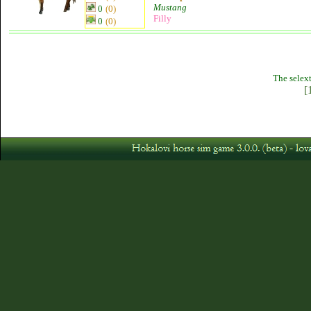
Mustang
0
(0)
Filly
0
(0)
The selext
[