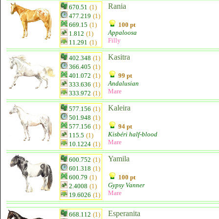
Rania
670.51
(1)
477.219
(1)
669.15
(1)
100 pt
Appaloosa
1.812
(1)
Filly
11.291
(1)
Kasitra
402.348
(1)
366.405
(1)
401.072
(1)
99 pt
Andalusian
333.636
(1)
Mare
333.972
(1)
Kaleira
577.156
(1)
501.948
(1)
577.156
(1)
94 pt
Kisbéri half-blood
115.5
(1)
Mare
10.1224
(1)
Yamila
600.752
(1)
601.318
(1)
600.79
(1)
100 pt
Gypsy Vanner
2.4008
(1)
Mare
19.6026
(1)
Esperanita
668.112
(1)