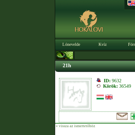
Lónevelde
Kvíz
Fór
21h
ID:
9632
Körök:
36549
« vissza az ismertetőhöz