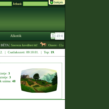
Jelszó:
Alkotók
|
 BÉTA
Szerezz kreditet itt!
Ozore
- Eladó 1800+thps Tennessee Walker csik
.22. | Csatlakozott: 09.10.01. | Top:
19
.
zintje:
3
zintje:
3
k száma:
48