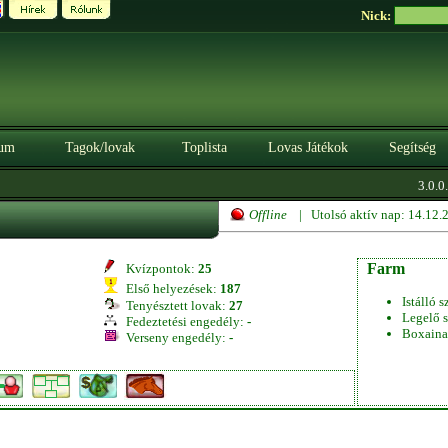
Nick:
um
Tagok/lovak
Toplista
Lovas Játékok
Segítség
3.0.0.
Offline
| Utolsó aktív nap: 14.12
Farm
Kvízpontok:
25
Első helyezések:
187
Istálló s
Tenyésztett lovak:
27
Legelő s
Fedeztetési engedély:
-
Boxaina
Verseny engedély:
-