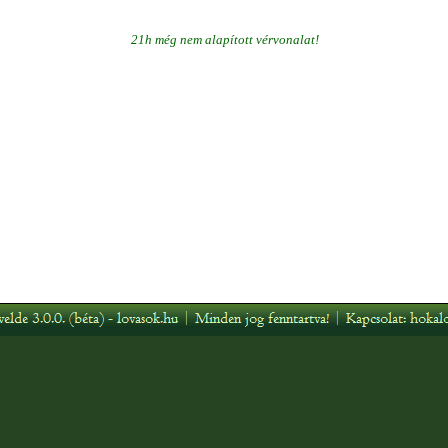
21h még nem alapított vérvonalat!