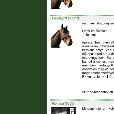
Fanday99
(50302)
na mivel látszólag ne
Lélek és Bizalom
1. fejezet
ígéretemhez híven el
a ménesek robogását,
kedvenc helye. Végül
felkapaszkodtam a do
észrevegyenek. Sajno
bámult a ménes, majd
ereimben megfagyott 
engem én meg őt. Meg
maga testbeszédével.
Ez volt vele az első
ez még rosszabb lett
Melissa
(6505)
Mindegyik jó lett! Fo