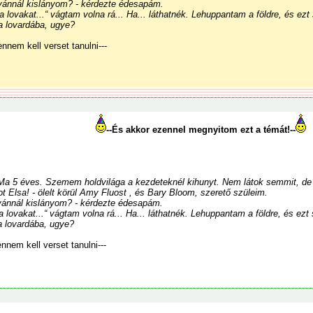
vánnál kislányom? - kérdezte édesapám.
 a lovakat...“ vágtam volna rá... Ha... láthatnék. Lehuppantam a földre, és ezt 
 a lovardába, ugye?
ennem kell verset tanulni---
--És akkor ezennel megnyitom ezt a témát!--
a 5 éves. Szemem holdvilága a kezdeteknél kihunyt. Nem látok semmit, de 
t Elsa! - ölelt körül Amy Fluost , és Bary Bloom, szerető szüleim.
vánnál kislányom? - kérdezte édesapám.
 a lovakat...“ vágtam volna rá... Ha... láthatnék. Lehuppantam a földre, és ezt 
a lovardába, ugye?
nnem kell verset tanulni---