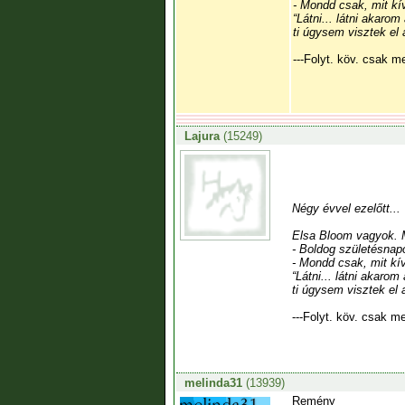
- Mondd csak, mit kí
“Látni... látni akarom
ti úgysem visztek el
---Folyt. köv. csak m
Lajura
(15249)
Négy évvel ezelőtt...
Elsa Bloom vagyok. M
- Boldog születésnapo
- Mondd csak, mit kí
“Látni... látni akarom
ti úgysem visztek el 
---Folyt. köv. csak me
melinda31
(13939)
Remény