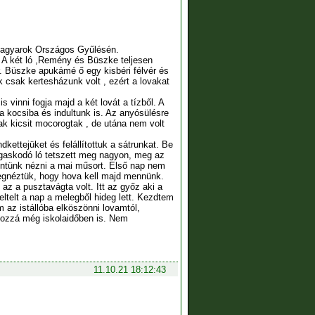
 Magyarok Országos Gyűlésén.
t. A két ló ,Remény és Büszke teljesen
. Büszke apukámé ő egy kisbéri félvér és
 csak kertesházunk volt , ezért a lovakat
 vinni fogja majd a két lovát a tízből. A
 kocsiba és indultunk is. Az anyósülésre
vak kicsit mocorogtak , de utána nem volt
kettejüket és felállítottuk a sátrunkat. Be
ágaskodó ló tetszett meg nagyon, meg az
mentünk nézni a mai műsort. Első nap nem
 megnéztük, hogy hova kell majd mennünk.
az a pusztavágta volt. Itt az győz aki a
 eltelt a nap a melegből hideg lett. Kezdtem
 az istállóba elköszönni lovamtól,
hozzá még iskolaidőben is. Nem
11.10.21 18:12:43