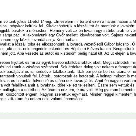
 voltunk július 11-étől 14-éig. Elmesélem mi történt ezen a három napon a
jnali négykor keltünk fel. Kikölcsönöztük a lószállítót és mentünk a lovakér
egjobb barátok a ménesben. Remény volt az én lovam egy szürke arab telivér
 sárga paci. A lakóhelyünk egy Győr melletti kisvárosban volt. Sajnos nekünk
 hanem egy közeli lovardában ,a Kentaurban.
vakat a lószállítóba és elköszöntünk a lovarda vezetőjétől Gábor bácsitól. Ő is
es ,aki csak neki engedelmeskedett és Hópihe a 6 éves kanca. Beugrottunk a
em jött. Apa vezette az autót és kistesóm pedig hátul ült. Az út elején a lo
épen kijöttek és mi az egyik kisebb istállóba raktuk őket. Megtisztítottuk mind
 és indultunk a vásárba szétnézni. Sok érdekes dolog volt nekem a faragott 
ok barátjával és ismerősével találkoztunk. Ittak pár pohár bort és utána el
rantások vonultak fel. Lőttek , ostoroztak és botoztak. A holnapi műsort is
 lovas és barantás felvonuló és utána sok lovas játék. Amit én nagyon vártam 
 volt felállítva amit a lovaknak időre kellett teljesíteni. Észre sem vettük és
oz ballagtam a sötétben. Az órámra néztem, 9 óra volt. Még gyorsan bementem
ett, köszöntött engem. Nagyon szerettük egymást. Minden reggel kimentem 
gtisztítottam és adtam neki valami finomságot.