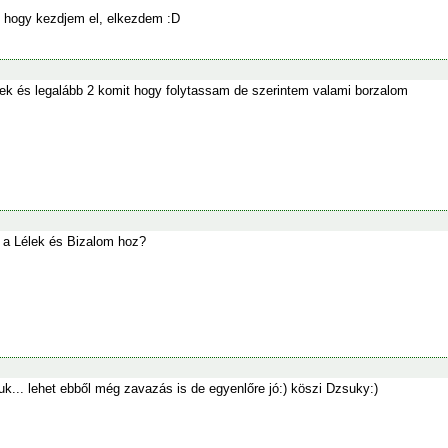
 hogy kezdjem el, elkezdem :D
rek és legalább 2 komit hogy folytassam de szerintem valami borzalom
 a Lélek és Bizalom hoz?
k... lehet ebből még zavazás is de egyenlőre jó:) köszi Dzsuky:)