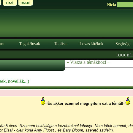
Nick:
um
Tagok/lovak
Toplista
Lovas Játékok
Segítség
|
3.0.0. BÉTA
Sze
» Vissza a témákhoz! «
ek, novellák...)
--És akkor ezennel megnyitom ezt a témát!--
a 5 éves. Szemem holdvilága a kezdeteknél kihunyt. Nem látok semmit, de 
t Elsa! - ölelt körül Amy Fluost , és Bary Bloom, szerető szüleim.