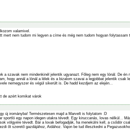
kozom valamivel.
 mert nem tudom mi legyen a címe és még nem tudom hogyan folytassam tőle
zek a szavak nem mindenkinél jelentik ugyanazt. Főleg nem egy lónál. De én 
tam, hogy annál a lónál a lélek és a bizalom szavai a legjobbat jelentik csak 
ele nemegyszer és végül sikerült is. De hadd kezdjem az elején...
tt de azért komikat várok
gy új irományba! Természetesen majd a Marvelt is folytatom :D
 sportló egy napon idegen utakra tévedt. Egy kiruccanás, lovas nélkül... Más
ok völgyére tévedt. Bár a lovak befogadják, ha menekülni kell, a csődör csak
ezdi őt szerető gazdájához, Aidához. Vajon be tud illeszkedni a Pegazusokho