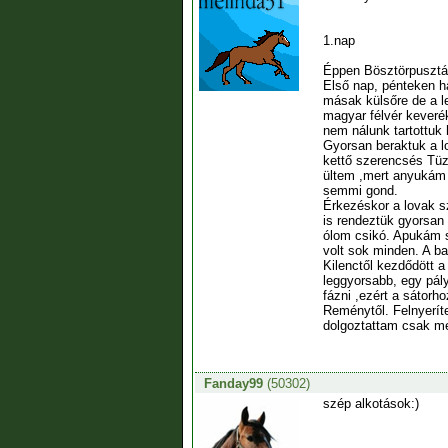
1.nap
Éppen Bösztörpusztán
Első nap, pénteken ha
másak külsőre de a l
magyar félvér keverék
nem nálunk tartottuk
Gyorsan beraktuk a lo
kettő szerencsés Tüz
ültem ,mert anyukám n
semmi gond.
Érkezéskor a lovak sz
is rendeztük gyorsan
ólom csikó. Apukám s
volt sok minden. A ba
Kilenctől kezdődött a
leggyorsabb, egy pálya
fázni ,ezért a sátorh
Reménytől. Felnyerít
dolgoztattam csak me
Fanday99
(50302)
szép alkotások:)