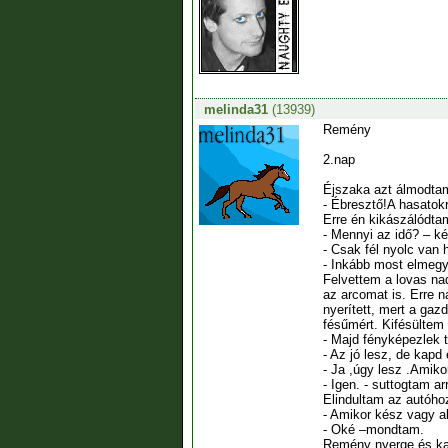
melinda31
(13939)
Remény
2.nap
Éjszaka azt álmodtam
- Ébresztő!A hasatok
Erre én kikászálódta
- Mennyi az idő? – k
- Csak fél nyolc van 
- Inkább most elmegy
Felvettem a lovas na
az arcomat is. Erre n
nyerített, mert a gaz
fésűmért. Kifésültem
- Majd fényképezlek 
- Az jó lesz, de kapd
- Ja ,úgy lesz .Amik
- Igen. - suttogtam 
Elindultam az autóhoz
- Amikor kész vagy a
- Oké –mondtam.
Remény nyerge és kant