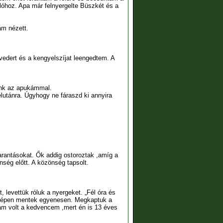
lóhoz. Apa már felnyergelte Büszkét és a
ám nézett.
vedert és a kengyelszíjat leengedtem. A
tünk az apukámmal.
lutánra. Úgyhogy ne fáraszd ki annyira
barantásokat. Ők addig ostoroztak ,amíg a
ség előtt. A közönség tapsolt.
, levettük róluk a nyergeket. „Fél óra és
. Szépen mentek egyenesen. Megkaptuk a
ám volt a kedvencem ,mert én is 13 éves