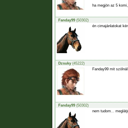
ha megjön az 5 komi,
Fanday99
(50302)
én cimajánlatokat ké
Dzsuky
(45222)
Fanday99 mit szólnál
Fanday99
(50302)
nem tudom... meglátju