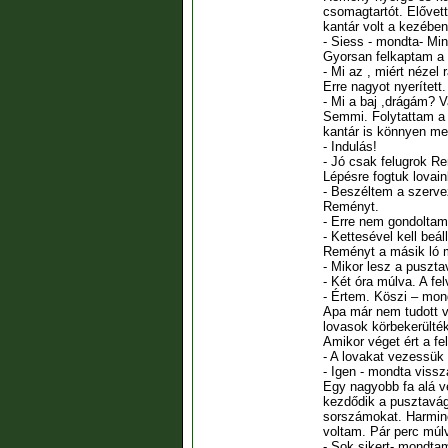
csomagtartót. Elővet
kantár volt a kezében
- Siess - mondta- Min
Gyorsan felkaptam a 
- Mi az , miért nézel
Erre nagyot nyerített.
- Mi a baj ,drágám? 
Semmi. Folytattam a 
kantár is könnyen me
- Indulás!
- Jó csak felugrok R
Lépésre fogtuk lovai
- Beszéltem a szerve
Reményt.
- Erre nem gondolta
- Kettesével kell beáll
Reményt a másik ló m
- Mikor lesz a puszt
- Két óra múlva. A fe
- Értem. Köszi – mo
Apa már nem tudott vá
lovasok körbekerülté
Amikor véget ért a fe
- A lovakat vezessük
- Igen - mondta vissz
Egy nagyobb fa alá ve
kezdődik a pusztavág
sorszámokat. Harminc
voltam. Pár perc múl
- Sok sikert- mondta