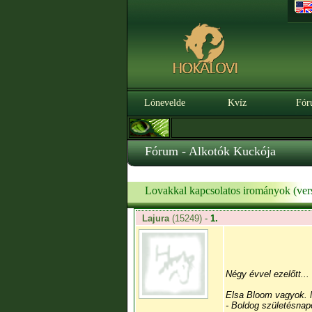
Lónevelde
Kvíz
Fór
Fórum - Alkotók Kuckója
Lovakkal kapcsolatos irományok (vers
Lajura
(15249)
-
1.
Négy évvel ezelőtt...
Elsa Bloom vagyok. M
- Boldog születésnapo