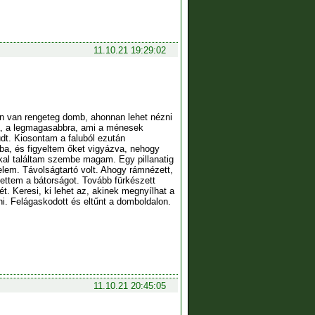
11.10.21 19:29:02
men van rengeteg domb, ahonnan lehet nézni
a, a legmagasabbra, ami a ménesek
dt. Kiosontam a faluból ezután
a, és figyeltem őket vigyázva, nehogy
kal találtam szembe magam. Egy pillanatig
em. Távolságtartó volt. Ahogy rámnézett,
ettem a bátorságot. Tovább fürkészett
 Keresi, ki lehet az, akinek megnyílhat a
i. Felágaskodott és eltűnt a domboldalon.
11.10.21 20:45:05