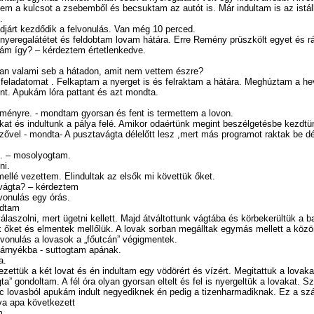
tem a kulcsot a zsebemből és becsuktam az autót is. Már indultam is az istál
.
djárt kezdődik a felvonulás. Van még 10 perced.
nyeregalátétet és feldobtam lovam hátára. Erre Remény prüszkölt egyet és r
 rám így? – kérdeztem értetlenkedve.
Van valami seb a hátadon, amit nem vettem észre?
feladatomat . Felkaptam a nyerget is és felraktam a hátára. Meghúztam a he
nt. Apukám lóra pattant és azt mondta.
eményre. - mondtam gyorsan és fent is termettem a lovon.
nkat és indultunk a pálya felé. Amikor odaértünk megint beszélgetésbe kezd
zővel - mondta- A pusztavágta délelőtt lesz ,mert más programot raktak be dé
m. – mosolyogtam.
ni.
ellé vezettem. Elindultak az elsők mi követtük őket.
avágta? – kérdeztem
lvonulás egy órás.
ndtam
laszolni, mert ügetni kellett. Majd átváltottunk vágtába és körbekerültük a 
k őket és elmentek mellőlük. A lovak sorban megálltak egymás mellett a közön
lvonulás a lovasok a „főutcán” végigmentek.
 árnyékba - suttogtam apának.
a.
zettük a két lovat és én indultam egy vödörért és vízért. Megitattuk a lovakat
ta” gondoltam. A fél óra olyan gyorsan eltelt és fel is nyergeltük a lovakat
 lovasból apukám indult negyediknek én pedig a tizenharmadiknak. Ez a sz
va apa következett
m.