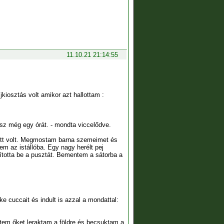
11.10.21 21:14:55
iosztás volt amikor azt hallottam :
tsz még egy órát. - mondta viccelődve.
lett volt. Megmostam barna szemeimet és
tem az istállóba. Egy nagy herélt pej
ágította be a pusztát. Bementem a sátorba a
e cuccait és indult is azzal a mondattal:
ttem őket leraktam a földre és becsuktam a