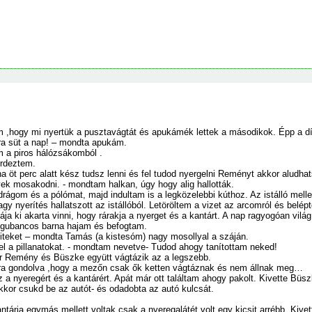
 ,hogy mi nyertük a pusztavágtát és apukámék lettek a másodikok. Épp a díjk
ra süt a nap! – mondta apukám.
m a piros hálózsákomból .
érdeztem.
ha öt perc alatt kész tudsz lenni és fel tudod nyergelni Reményt akkor aludha
ek mosakodni. - mondtam halkan, úgy hogy alig hallották.
drágom és a pólómat, majd indultam is a legközelebbi kúthoz. Az istálló mel
agy nyerítés hallatszott az istállóból. Letöröltem a vizet az arcomról és belép
dája ki akarta vinni, hogy rárakja a nyerget és a kantárt. A nap ragyogóan vil
 gubancos barna hajam és befogtam.
titeket – mondta Tamás (a kistesóm) nagy mosollyal a száján.
 el a pillanatokat. - mondtam nevetve- Tudod ahogy tanítottam neked!
or Remény és Büszke együtt vágtázik az a legszebb.
arra gondolva ,hogy a mezőn csak ők ketten vágtáznak és nem állnak meg…
 a nyeregért és a kantárért. Apát már ott találtam ahogy pakolt. Kivette Büszk
kkor csukd be az autót- és odadobta az autó kulcsát.
árja egymás mellett voltak csak a nyeregalátét volt egy kicsit arrébb. Kive