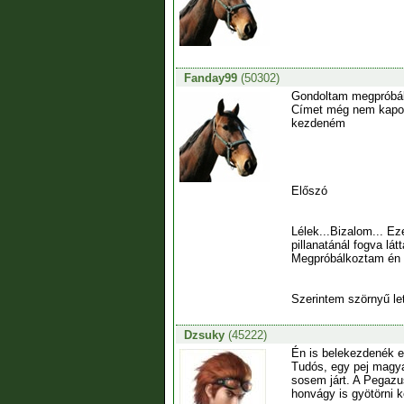
Fanday99
(50302)
Gondoltam megpróbál
Címet még nem kapott
kezdeném
Előszó
Lélek...Bizalom... E
pillanatánál fogva lát
Megpróbálkoztam én v
Szerintem szörnyű le
Dzsuky
(45222)
Én is belekezdenék e
Tudós, egy pej magyar
sosem járt. A Pegazus
honvágy is gyötörni k