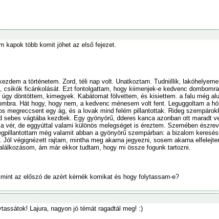
m kapok több komit jöhet az első fejezet.
kezdem a történetem. Zord, téli nap volt. Unatkoztam. Tudniillik, lakóhelye
 csikók ficánkolását. Ezt fontolgattam, hogy kiimenjek-e kedvenc dombomr
 úgy döntöttem, kimegyek. Kabátomat fölvettem, és kisiettem. a falu még alu
mbra. Hát hogy, hogy nem, a kedvenc ménesem volt fent. Leguggoltam a hób
s megreccsent egy ág, és a lovak mind felém pillantottak. Rideg szempárok
 sebes vágtába kezdtek. Egy gyönyörű, dderes kanca azonban ott maradt vel
a vér, de eggyúttal valami különös melegséget is éreztem. Szemében észrev
pillantottam még valamit abban a gyönyörű szempárban: a bizalom keresését.
 Jól végignézett rajtam, mintha meg akarna jegyezni, sosem akarna elfelejten
 találkozásom, ám már ekkor tudtam, hogy mi össze fogunk tartozni.
 mint az előszó de azért kérnék komikat és hogy folytassam-e?
lytassátok! Lajura, nagyon jó témát ragadtál meg! :)