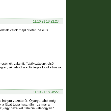
11.10.21 18:22:23
tek várok majd ötletet. de el is
mesélnék valamit. Találkozásunk első
legyen, aki ebből a különleges lóból kihozza.
11.10.21 18:28:22
 irányra vezette őt. Olyanra, ahol még
 a lábát tudja használni. És már a
z,vagy haza kell találnia valahogyan?