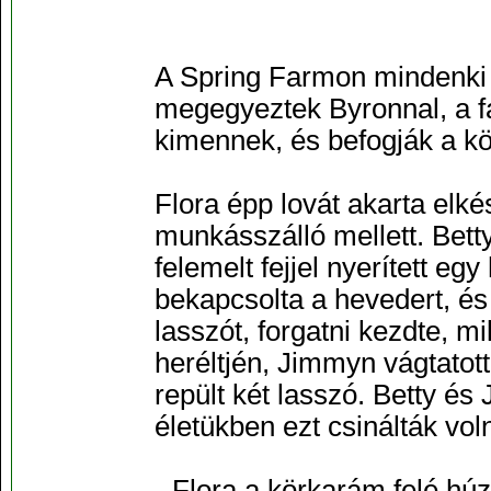
A Spring Farmon mindenki a
megegyeztek Byronnal, a f
kimennek, és befogják a k
Flora épp lovát akarta elké
munkásszálló mellett. Bett
felemelt fejjel nyerített eg
bekapcsolta a hevedert, és 
lasszót, forgatni kezdte, 
heréltjén, Jimmyn vágtatot
repült két lasszó. Betty és
életükben ezt csinálták vol
- Flora a körkarám felé húzd