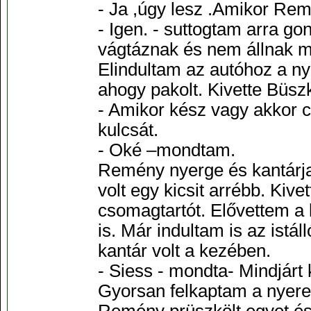
- Ja ,úgy lesz .Amikor Rem
- Igen. - suttogtam arra g
vágtáznak és nem állnak
Elindultam az autóhoz a nye
ahogy pakolt. Kivette Büszk
- Amikor kész vagy akkor c
kulcsát.
- Oké –mondtam.
Remény nyerge és kantárja
volt egy kicsit arrébb. Kiv
csomagtartót. Elővettem a
is. Már indultam is az istá
kantár volt a kezében.
- Siess - mondta- Mindjárt
Gyorsan felkaptam a nyereg