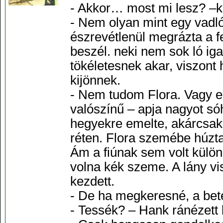
- Akkor… most mi lesz? –k
- Nem olyan mint egy vadló
észrevétlenül megrázta a fej
beszél. neki nem sok ló iga
tökéletesnek akar, viszont
kijönnek.
- Nem tudom Flora. Vagy e
valószínű – apja nagyot sóha
hegyekre emelte, akárcsak 
réten. Flora szemébe húzta 
Ám a fiúnak sem volt különö
volna kék szeme. A lány vi
kezdett.
- De ha megkeresné, a bet
- Tessék? – Hank ránézett 