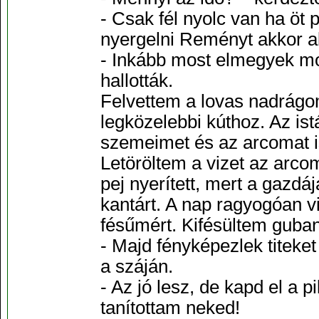
- Csak fél nyolc van ha öt p
nyergelni Reményt akkor a
- Inkább most elmegyek mo
hallották.
Felvettem a lovas nadrágo
legközelebbi kúthoz. Az is
szemeimet és az arcomat is.
Letöröltem a vizet az arcom
pej nyerített, mert a gazdáj
kantárt. A nap ragyogóan v
fésűmért. Kifésültem guba
- Majd fényképezlek titeke
a száján.
- Az jó lesz, de kapd el a
tanítottam neked!