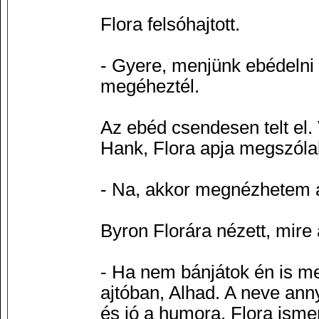
Flora felsóhajtott.
- Gyere, menjünk ebédelni – 
megéheztél.
Az ebéd csendesen telt el.
Hank, Flora apja megszólal
- Na, akkor megnézhetem a
Byron Florára nézett, mire a
- Ha nem bánjátok én is me
ajtóban, Alhad. A neve annyi
és jó a humora. Flora ismer