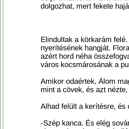
dolgozhat, mert fekete haj
Elindultak a körkarám felé
nyerítésének hangját. Flor
azért hord néha összefogva,
város kocsmárosának a pul
Amikor odaértek, Álom magas
mint a cövek, és azt nézte
Alhad felült a kerítésre, és
-Szép kanca. És elég sován