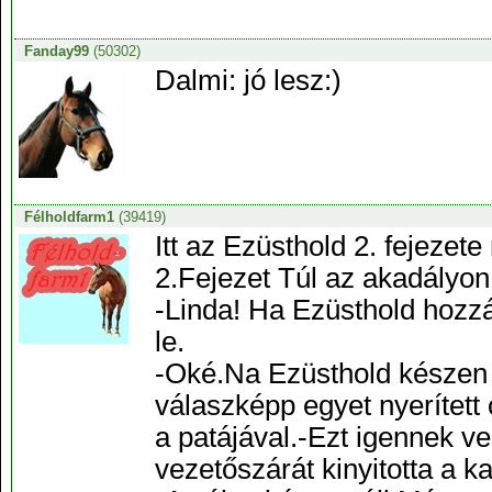
Fanday99
(50302)
Dalmi: jó lesz:)
Félholdfarm1
(39419)
Itt az Ezüsthold 2. fejezete
2.Fejezet Túl az akadályon
-Linda! Ha Ezüsthold hozz
le.
-Oké.Na Ezüsthold készen á
válaszképp egyet nyerített
a patájával.-Ezt igennek v
vezetőszárát kinyitotta a k