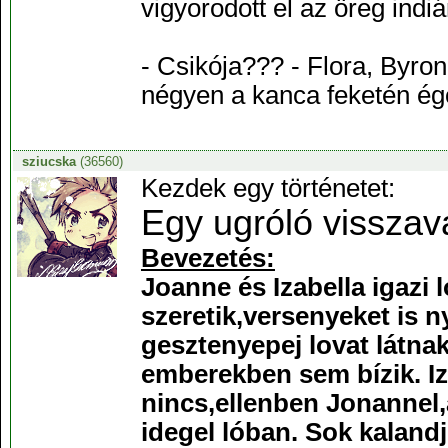
vigyorodott el az öreg indiá
- Csikója??? - Flora, Byro
négyen a kanca feketén é
sziucska
(36560)
Kezdek egy történetet:
Egy ugróló visszav
Bevezetés:
Joanne és Izabella igazi 
szeretik,versenyeket is 
gesztenyepej lovat látna
emberekben sem bízik. Iz
nincs,ellenben Jonannel,
idegel lóban. Sok kaland