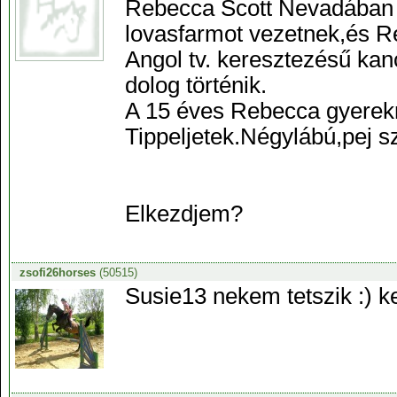
Rebecca Scott Nevadában él
lovasfarmot vezetnek,és 
Angol tv. keresztezésű ka
dolog történik.
A 15 éves Rebecca gyerekr
Tippeljetek.Négylábú,pej s
Elkezdjem?
zsofi26horses
(50515)
Susie13 nekem tetszik :) k