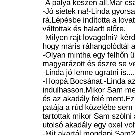
-A pálya készen áll.Már csa
-Jó sietek na!-Linda gyorsan
rá.Lépésbe indította a lova
váltottak és haladt előre.
-Milyen rajt lovagolni?-kér
hogy máris ráhangolódtál 
-Olyan mintha egy felhőn 
magyarázott és észre se ve
-Linda jó lenne ugratni is....
-Hoppá.Bocsánat.-Linda az 
indulhasson.Mikor Sam mega
és az akadály felé ment.Ezü
patája a rúd közelébe sem é
tartottak mikor Sam szólni
utolsó akadály egy oxel volt
-Mit akartál mondani Sam?-