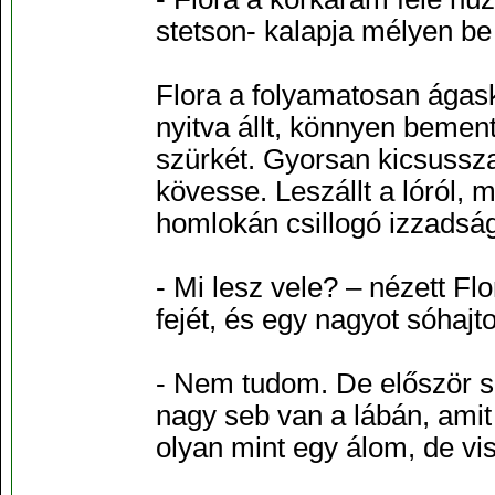
stetson- kalapja mélyen be
Flora a folyamatosan ágask
nyitva állt, könnyen bement
szürkét. Gyorsan kicsusszan
kövesse. Leszállt a lóról, m
homlokán csillogó izzadsá
- Mi lesz vele? – nézett Fl
fejét, és egy nagyot sóhajto
- Nem tudom. De először s
nagy seb van a lábán, amit 
olyan mint egy álom, de vi