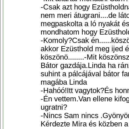
-Csak azt hogy Ezüstholdna
nem meri átugrani....de lát
megpaskolta a ló nyakát é
mondhatom hogy Ezüsthold
-Komoly?Csak én......kösz
akkor Ezüsthold meg ijed é
köszönö........-Mit köszöns
Bátor gazdája.Linda ha rán
suhint a pálcájával bátor 
magába Linda
-Hahóó!Itt vagytok?És hon
-Én vettem.Van ellene kifo
ugratni?
-Nincs Sam nincs .Gyönyör
Kérdezte Mira és közben a 