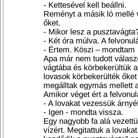
- Kettesével kell beállni.
Reményt a másik ló mellé v
őket.
- Mikor lesz a pusztavágta
- Két óra múlva. A felvonul
- Értem. Köszi – mondtam
Apa már nem tudott válaszol
vágtába és körbekerültük a
lovasok körbekerülték őket
megálltak egymás mellett a
Amikor véget ért a felvonu
- A lovakat vezessük árnyé
- Igen - mondta vissza.
Egy nagyobb fa alá vezettü
vízért. Megitattuk a lovakat