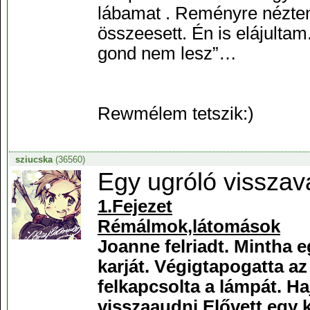
lábamat . Reményre néztem 
összeesett. Én is elájulta
gond nem lesz”…
Rewmélem tetszik:)
sziucska
(36560)
Egy ugróló visszav
1.Fejezet
Rémálmok,látomások
Joanne felriadt. Mintha 
karját. Végigtapogatta az 
felkapcsolta a lámpát. Ha
visszaaudni.Elővett egy k