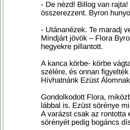
- De nézd! Billog van rajta!
összerezzent. Byron hunyor
- Utánanézek. Te maradj ve
Mindjárt jövök – Flora Byr
hegyekre pillantott.
A kanca körbe- körbe vágta
szélére, és onnan figyelté
Hívhatnánk Ezüst Álomnak,
Gondolkodott Flora, miközb
lábbal is. Ezüst sörénye mi
A varázst csak az rontotta 
sörényét pedig bogáncs dísz