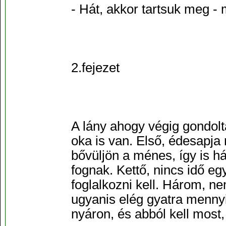
- Hát, akkor tartsuk meg -
2.fejezet
A lány ahogy végig gondolta
oka is van. Első, édesapj
bővüljön a ménes, így is 
fognak. Kettő, nincs idő eg
foglalkozni kell. Három, n
ugyanis elég gyatra mennyi
nyáron, és abból kell most,