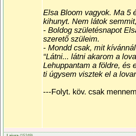
Elsa Bloom vagyok. Ma 5 
kihunyt. Nem látok semmit,
- Boldog születésnapot Elsa
szerető szüleim.
- Mondd csak, mit kívánná
“Látni... látni akarom a lova
Lehuppantam a földre, és ez
ti úgysem visztek el a lov
---Folyt. köv. csak mennem 
Lajura
(15249)