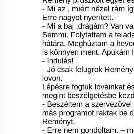
Remény prüszkölt egyet és
- Mi az , miért nézel rám í
Erre nagyot nyerített.
- Mi a baj ,drágám? Van v
Semmi. Folytattam a felada
hátára. Meghúztam a heved
is könnyen ment. Apukám ló
- Indulás!
- Jó csak felugrok Remény
lovon.
Lépésre fogtuk lovainkat és
megint beszélgetésbe kez
- Beszéltem a szervezővel 
más programot raktak be d
Reményt.
- Erre nem gondoltam. – 