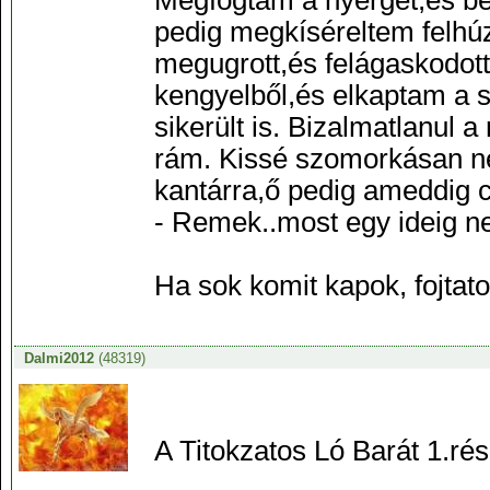
Megfogtam a nyerget,és be
pedig megkíséreltem felhú
megugrott,és felágaskodott
kengyelből,és elkaptam a sz
sikerült is. Bizalmatlanul a
rám. Kissé szomorkásan néz
kantárra,ő pedig ameddig cs
- Remek..most egy ideig n
Ha sok komit kapok, fojtato
Dalmi2012
(48319)
A Titokzatos Ló Barát 1.ré