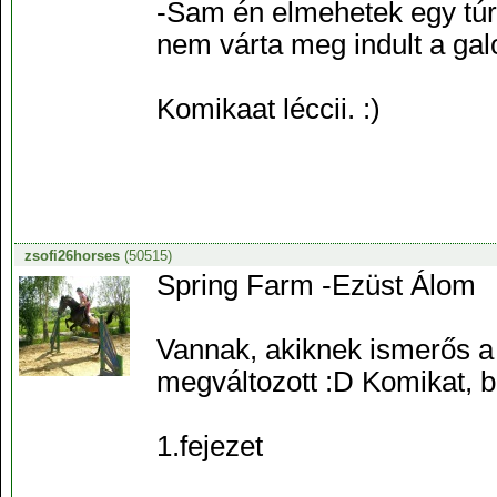
-Sam én elmehetek egy túrá
nem várta meg indult a gal
Komikaat léccii. :)
zsofi26horses
(50515)
Spring Farm -Ezüst Álom
Vannak, akiknek ismerős a 
megváltozott :D Komikat, b
1.fejezet