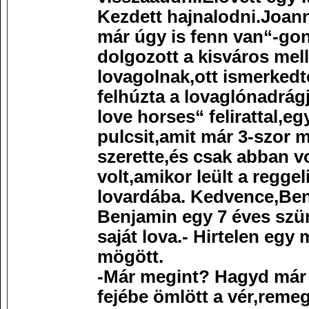
Kezdett hajnalodni.Joan
már úgy is fenn van“-gon
dolgozott a kisváros mell
lovagolnak,ott ismerkedt
felhúzta a lovaglónadrág
love horses“ felirattal,eg
pulcsit,amit már 3-szor 
szerette,és csak abban vo
volt,amikor leült a regge
lovardába. Kedvence,Ben
Benjamin egy 7 éves szü
saját lova.- Hirtelen egy
mögött.
-Már megint? Hagyd már 
fejébe ömlött a vér,remeg