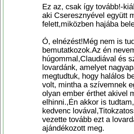
Ez az, csak így tovább!-ki
aki Cseresznyével együtt 
felett,miközben hajába bele
Ó, elnézést!Még nem is tud
bemutatkozok.Az én nevem
húgommal,Claudiával és s
lovardánk, amelyet nagyapá
megtudtuk, hogy halálos be
volt, mintha a szívemnek e
olyan ember érthet akivel 
elhinni.,Én akkor is tudta
kedvenc lovával,Titokzato
vezette tovább ezt a lovar
ajándékozott meg.