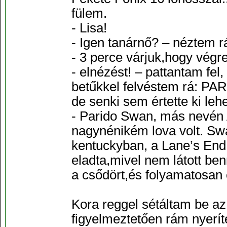
fülem.
- Lisa!
- Igen tanárnő? – néztem r
- 3 perce várjuk,hogy vég
- elnézést! – pattantam fel
betűkkel felvéstem rá: P
de senki sem értette ki leh
- Parido Swan, más nevén 
nagynénikém lova volt. Sw
kentuckyban, a Lane’s End
eladta,mivel nem látott b
a csődört,és folyamatosan 
Kora reggel sétáltam be az
figyelmeztetően rám nyeríte