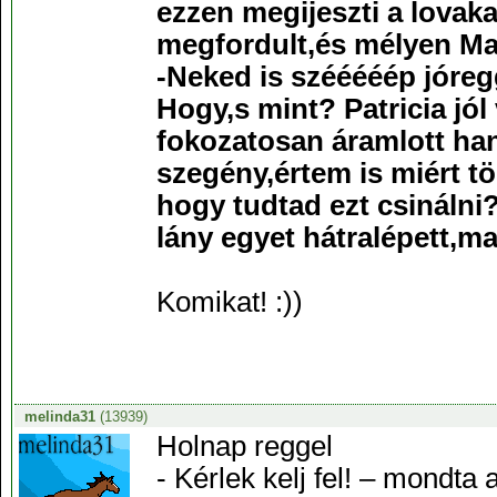
ezzen megijeszti a lovak
megfordult,és mélyen Ma
-Neked is szééééép jóre
Hogy,s mint? Patricia jól
fokozatosan áramlott ha
szegény,értem is miért tö
hogy tudtad ezt csinálni
lány egyet hátralépett,ma
Komikat! :))
melinda31
(13939)
Holnap reggel
- Kérlek kelj fel! – mondta