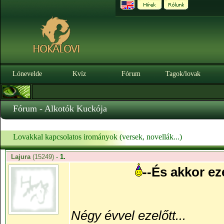
Lónevelde
Kvíz
Fórum
Tagok/lovak
Fórum - Alkotók Kuckója
Lovakkal kapcsolatos irományok (versek, novellák...)
Lajura
(15249)
-
1.
--És akkor ez
Négy évvel ezelőtt...