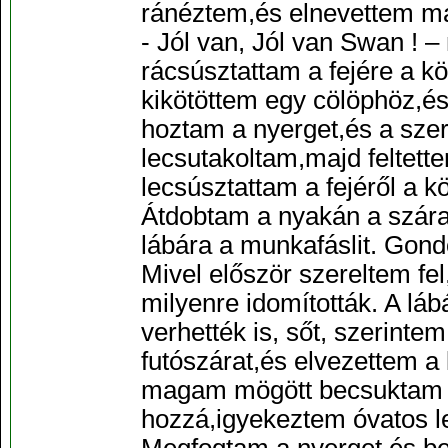
ránéztem,és elnevettem 
- Jól van, Jól van Swan ! 
rácsúsztattam a fejére a kö
kikötöttem egy cölöphöz,és
hoztam a nyerget,és a sze
lecsutakoltam,majd feltette
lecsúsztattam a fejéről a kö
Átdobtam a nyakán a szára
lábára a munkafáslit. Gon
Mivel először szereltem fe
milyenre idomították. A láb
verhették is, sőt, szerint
futószárat,és elvezettem a
magam mögött becsuktam a
hozzá,igyekeztem óvatos l