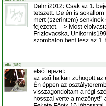
Dalmi2012: Csak az 1. bej
tetszett. De én is sokallo
mert (szerintem) senkinek 
fejezetet. --> Most elolvasta
Frizlovacska, Unikornis19
szombaton bent lesz az 1. f
nikti
(4859)
első fejezet:
az eső halkan zuhogott,az 
Én éppen az osztályteremb
visszagondoltam a régi szép
hosszal verte a mezőnyt!” a
Fekete Főnix 16 lóhosszal