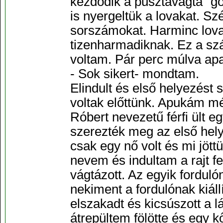
kezdődik a pusztavágta” gon
is nyergeltük a lovakat. 
sorszámokat. Harminc lova
tizenharmadiknak. Ez a sz
voltam. Pár perc múlva apa
- Sok sikert- mondtam.
Elindult és első helyezést
voltak előttünk. Apukám még
Róbert nevezetű férfi ült e
szerezték meg az első hel
csak egy nő volt és mi jöt
nevem és indultam a rajt fe
vágtázott. Az egyik fordulón
nekiment a fordulónak kiáll
elszakadt és kicsúszott a 
átrepültem fölötte és egy k