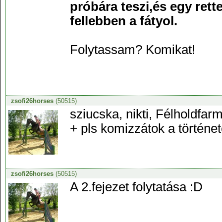
próbára teszi,és egy rette
fellebben a fátyol.
Folytassam? Komikat!
zsofi26horses
(50515)
sziucska, nikti, Félholdfar
+ pls komizzátok a történe
zsofi26horses
(50515)
A 2.fejezet folytatása :D