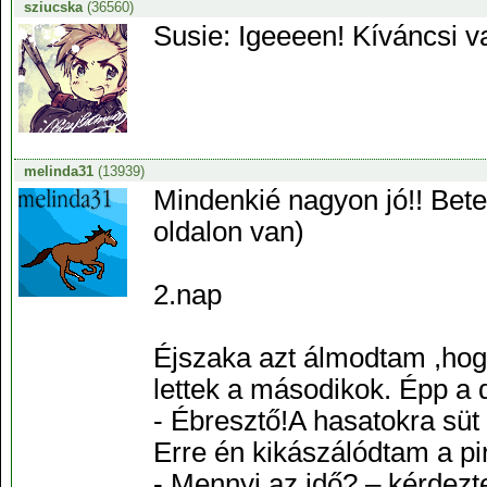
sziucska
(36560)
Susie: Igeeeen! Kíváncsi v
melinda31
(13939)
Mindenkié nagyon jó!! Bet
oldalon van)
2.nap
Éjszaka azt álmodtam ,hog
lettek a másodikok. Épp a d
- Ébresztő!A hasatokra sü
Erre én kikászálódtam a pi
- Mennyi az idő? – kérdez