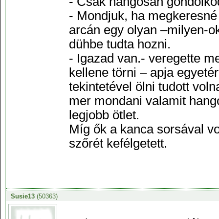
- Csak hangosan gondolko
- Mondjuk, ha megkeresné a
arcán egy olyan –milyen-ok
dühbe tudta hozni.
- Igazad van.- veregette m
kellene törni – apja egyeté
tekintetével ölni tudott vo
mer mondani valamit hango
legjobb ötlet.
Míg ők a kanca sorsával vol
szőrét kefélgetett.
Susie13
(50363)