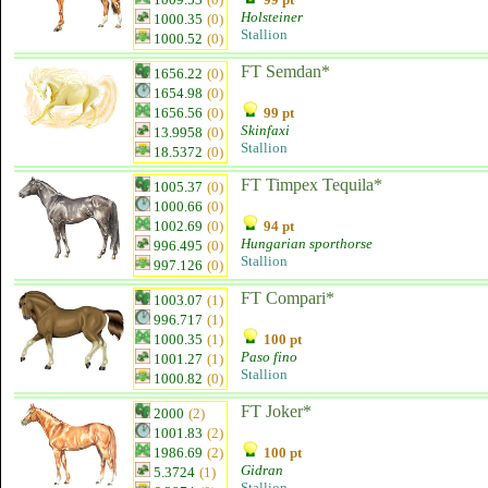
Holsteiner
1000.35
(0)
Stallion
1000.52
(0)
FT Semdan*
1656.22
(0)
1654.98
(0)
1656.56
(0)
99 pt
Skinfaxi
13.9958
(0)
Stallion
18.5372
(0)
FT Timpex Tequila*
1005.37
(0)
1000.66
(0)
1002.69
(0)
94 pt
Hungarian sporthorse
996.495
(0)
Stallion
997.126
(0)
FT Compari*
1003.07
(1)
996.717
(1)
1000.35
(1)
100 pt
Paso fino
1001.27
(1)
Stallion
1000.82
(0)
FT Joker*
2000
(2)
1001.83
(2)
1986.69
(2)
100 pt
Gidran
5.3724
(1)
Stallion