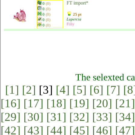
FT import*
0
(0)
0
(0)
0
(0)
25 pt
Lupercia
0
(0)
Filly
0
(0)
The selexted ca
[1]
[2]
[3]
[4]
[5]
[6]
[7]
[8
[16]
[17]
[18]
[19]
[20]
[21]
[29]
[30]
[31]
[32]
[33]
[34]
[42]
[43]
[44]
[45]
[46]
[47]