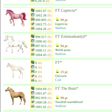
6.2974
(0)
FT Lupercia*
1001.07
(0)
1002.38
(0)
990.995
(0)
99 pt
Lupercia
1003.75
(0)
Stallion
1004.26
(0)
FT Ezüstsarkantyú*
999.517
(0)
1000.42
(0)
997.615
(0)
94 pt
Welsh pony
1000.11
(0)
Stallion
1004.43
(0)
FT*
0
(0)
0
(0)
0
(0)
25 pt
Unicorn
0
(0)
Colt
0
(0)
FT The Burn*
1004.69
(0)
1001.07
(0)
992.919
(0)
99 pt
Swedish warmblood
1000.58
(0)
Stallion
1001.42
(0)