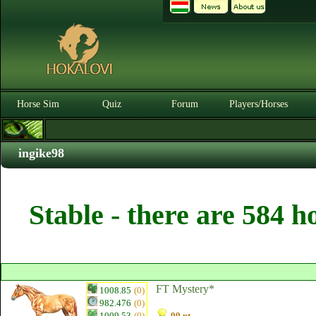
Horse Sim
Quiz
Forum
Players/Horses
ingike98
Stable - there are 584 h
FT Mystery*
1008.85
(0)
982.476
(0)
1009.53
(0)
99 pt