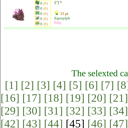
FT*
0
(0)
0
(0)
0
(0)
25 pt
Equisylph
0
(0)
Filly
0
(0)
The selexted ca
[1]
[2]
[3]
[4]
[5]
[6]
[7]
[8
[16]
[17]
[18]
[19]
[20]
[21]
[29]
[30]
[31]
[32]
[33]
[34]
[42]
[43]
[44]
[45]
[46]
[47]