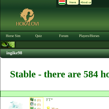
Horse Sim
Quiz
Forum
Players/Horses
ingike98
Stable - there are 584 h
FT*
0
(0)
0
(0)
0
(0)
25 pt