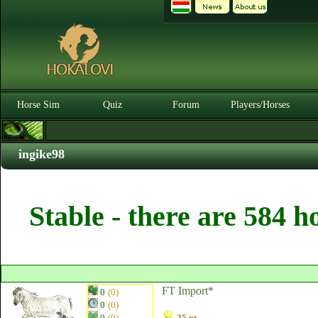
Horse Sim
Quiz
Forum
Players/Horses
ingike98
Stable - there are 584 h
FT Import*
0
(0)
0
(0)
0
(0)
25 pt