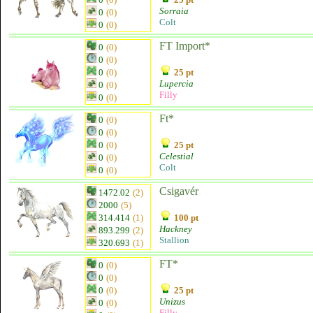
Sorraia
0
(0)
Colt
0
(0)
FT Import*
0
(0)
0
(0)
0
(0)
25 pt
Lupercia
0
(0)
Filly
0
(0)
Ft*
0
(0)
0
(0)
0
(0)
25 pt
Celestial
0
(0)
Colt
0
(0)
Csigavér
1472.02
(2)
2000
(5)
314.414
(1)
100 pt
Hackney
893.299
(2)
Stallion
320.693
(1)
FT*
0
(0)
0
(0)
0
(0)
25 pt
Unizus
0
(0)
Filly