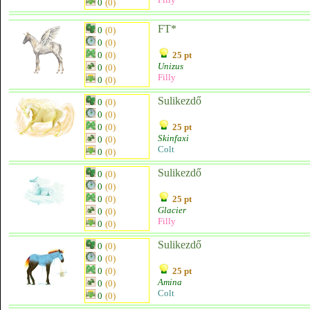
0
(0)
FT*
0
(0)
0
(0)
0
(0)
25 pt
Unizus
0
(0)
Filly
0
(0)
Sulikezdő
0
(0)
0
(0)
0
(0)
25 pt
Skinfaxi
0
(0)
Colt
0
(0)
Sulikezdő
0
(0)
0
(0)
0
(0)
25 pt
Glacier
0
(0)
Filly
0
(0)
Sulikezdő
0
(0)
0
(0)
0
(0)
25 pt
Amina
0
(0)
Colt
0
(0)