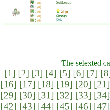
Sulikezdő
0
(0)
0
(0)
0
(0)
25 pt
Chraspa
0
(0)
Colt
0
(0)
The selexted ca
[1]
[2]
[3]
[4]
[5]
[6]
[7]
[8
[16]
[17]
[18]
[19]
[20]
[21]
[29]
[30]
[31]
[32]
[33]
[34]
[42]
[43]
[44]
[45]
[46]
[47]