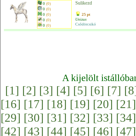
Sulikezd
0
(0)
0
(0)
0
(0)
25 pt
Unizus
0
(0)
Csődörcsikó
0
(0)
A kijelölt istállób
[1]
[2]
[3]
[4]
[5]
[6]
[7]
[8
[16]
[17]
[18]
[19]
[20]
[21]
[29]
[30]
[31]
[32]
[33]
[34]
[42]
[43]
[44]
[45]
[46]
[47]