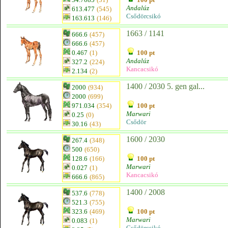
Andalúz
613.477
(545)
Csődörcsikó
163.613
(146)
1663 / 1141
666.6
(457)
666.6
(457)
0.467
(1)
100 pt
Andalúz
327.2
(224)
Kancacsikó
2.134
(2)
1400 / 2030 5. gen gal...
2000
(934)
2000
(699)
971.034
(354)
100 pt
Marwari
0.25
(0)
Csődör
30.16
(43)
1600 / 2030
267.4
(348)
500
(650)
128.6
(166)
100 pt
Marwari
0.027
(1)
Kancacsikó
666.6
(865)
1400 / 2008
537.6
(778)
521.3
(755)
323.6
(469)
100 pt
Marwari
0.083
(1)
Csődörcsikó