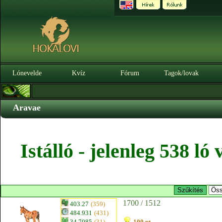
Lónevelde
Kvíz
Fórum
Tagok/lovak
Aravae
Istálló - jelenleg 538 l
1700 / 1512
403.27
(359)
484.931
(431)
34.7085
(31)
100 pt