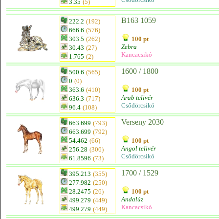
3.35
(5)
B163 1059
222.2
(192)
666.6
(576)
303.5
(262)
100 pt
Zebra
30.43
(27)
Kancacsikó
1.765
(2)
1600 / 1800
500.6
(565)
0
(0)
363.6
(410)
100 pt
Arab telivér
636.3
(717)
Csődörcsikó
96.4
(108)
Verseny 2030
663.699
(793)
663.699
(792)
54.462
(66)
100 pt
Angol telivér
256.28
(306)
Csődörcsikó
61.8596
(73)
1700 / 1529
395.213
(355)
277.982
(250)
28.2475
(26)
100 pt
Andalúz
499.279
(449)
Kancacsikó
499.279
(449)