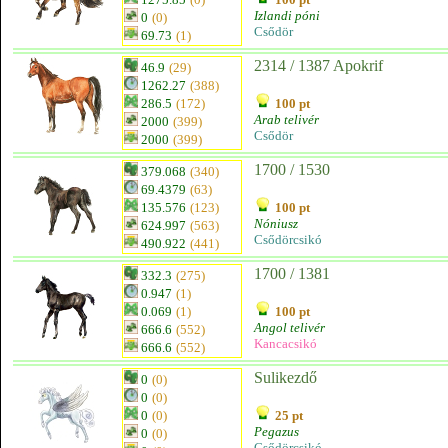
Izlandi póni
0
(0)
Csődör
69.73
(1)
2314 / 1387 Apokrif
46.9
(29)
1262.27
(388)
286.5
(172)
100 pt
Arab telivér
2000
(399)
Csődör
2000
(399)
1700 / 1530
379.068
(340)
69.4379
(63)
135.576
(123)
100 pt
Nóniusz
624.997
(563)
Csődörcsikó
490.922
(441)
1700 / 1381
332.3
(275)
0.947
(1)
0.069
(1)
100 pt
Angol telivér
666.6
(552)
Kancacsikó
666.6
(552)
Sulikezdő
0
(0)
0
(0)
0
(0)
25 pt
Pegazus
0
(0)
Csődörcsikó