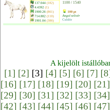
1100 / 1540
137.044
(182)
4.4392
(1)
1900.26
(861)
100 pt
Angol telivér
714.882
(110)
Csődör
1901.04
(386)
A kijelölt istállób
[1]
[2]
[3]
[4]
[5]
[6]
[7]
[8
[16]
[17]
[18]
[19]
[20]
[21]
[29]
[30]
[31]
[32]
[33]
[34]
[42]
[43]
[44]
[45]
[46]
[47]