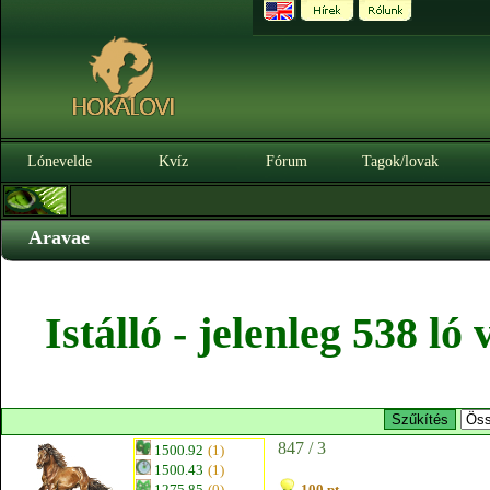
Lónevelde
Kvíz
Fórum
Tagok/lovak
Aravae
Istálló - jelenleg 538 l
847 / 3
1500.92
(1)
1500.43
(1)
1275.85
(0)
100 pt