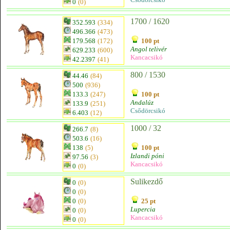
0
(0)
1700 / 1620
352.593
(334)
496.366
(473)
179.568
(172)
100 pt
Angol telivér
629.233
(600)
Kancacsikó
42.2397
(41)
800 / 1530
44.46
(84)
500
(936)
133.3
(247)
100 pt
Andalúz
133.9
(251)
Csődörcsikó
6.403
(12)
1000 / 32
266.7
(8)
503.6
(16)
138
(5)
100 pt
Izlandi póni
97.56
(3)
Kancacsikó
0
(0)
Sulikezdő
0
(0)
0
(0)
0
(0)
25 pt
Lupercia
0
(0)
Kancacsikó
0
(0)