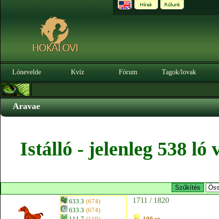
Lónevelde
Kvíz
Fórum
Tagok/lovak
Aravae
Istálló - jelenleg 538 l
1711 / 1820
633.3
(674)
633.3
(674)
111.7
(119)
100 pt