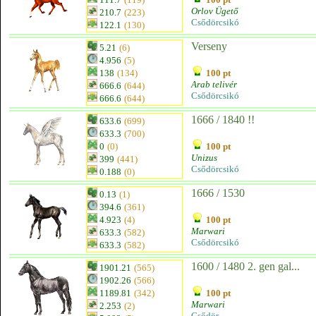
Orlov Ügető
210.7
(223)
Csődörcsikó
122.1
(130)
Verseny
5.21
(6)
4.956
(5)
138
(134)
100 pt
Arab telivér
666.6
(644)
Csődörcsikó
666.6
(644)
1666 / 1840 !!
633.6
(699)
633.3
(700)
0
(0)
100 pt
Unizus
399
(441)
Csődörcsikó
0.188
(0)
1666 / 1530
0.13
(1)
394.6
(361)
4.923
(4)
100 pt
Marwari
633.3
(582)
Csődörcsikó
633.3
(582)
1600 / 1480 2. gen gal...
1901.21
(565)
1902.26
(566)
1189.81
(342)
100 pt
Marwari
2.253
(2)
Csődör