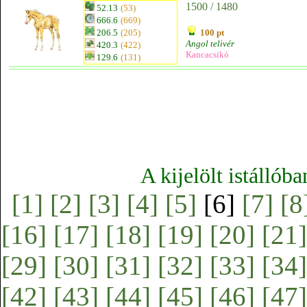
1500 / 1480
52.13
(53)
666.6
(669)
206.5
(205)
100 pt
Angol telivér
420.3
(422)
Kancacsikó
129.6
(131)
A kijelölt istállób
[1]
[2]
[3]
[4]
[5]
[6]
[7]
[8
[16]
[17]
[18]
[19]
[20]
[21]
[29]
[30]
[31]
[32]
[33]
[34]
[42]
[43]
[44]
[45]
[46]
[47]