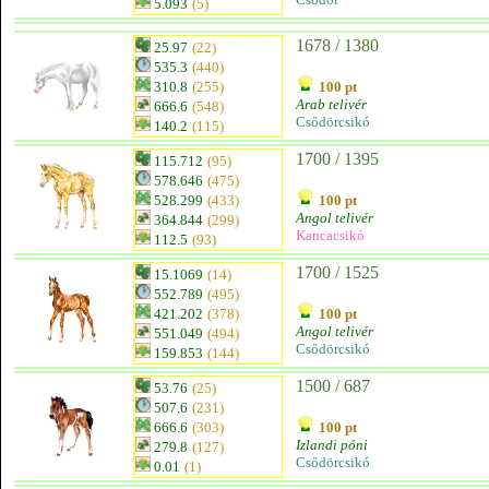
5.093
(5)
1678 / 1380
25.97
(22)
535.3
(440)
310.8
(255)
100 pt
Arab telivér
666.6
(548)
Csődörcsikó
140.2
(115)
1700 / 1395
115.712
(95)
578.646
(475)
528.299
(433)
100 pt
Angol telivér
364.844
(299)
Kancacsikó
112.5
(93)
1700 / 1525
15.1069
(14)
552.789
(495)
421.202
(378)
100 pt
Angol telivér
551.049
(494)
Csődörcsikó
159.853
(144)
1500 / 687
53.76
(25)
507.6
(231)
666.6
(303)
100 pt
Izlandi póni
279.8
(127)
Csődörcsikó
0.01
(1)