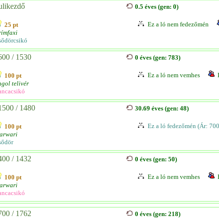
ulikezdő
0.5 éves (gen: 0)
Ez a ló nem fedezőmén
25 pt
ímfaxi
sődörcsikó
600 / 1530
0 éves (gen: 783)
Ez a ló nem vemhes
100 pt
gol telivér
ancacsikó
1500 / 1480
30.69 éves (gen: 48)
Ez a ló fedezőmén (Ár: 70
100 pt
arwari
sődör
400 / 1432
0 éves (gen: 50)
Ez a ló nem vemhes
100 pt
arwari
ancacsikó
700 / 1762
0 éves (gen: 218)