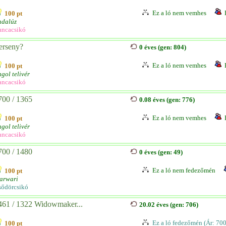
Ez a ló nem vemhes
100 pt
ndalúz
ancacsikó
erseny?
0 éves (gen: 804)
Ez a ló nem vemhes
100 pt
gol telivér
ancacsikó
700 / 1365
0.08 éves (gen: 776)
Ez a ló nem vemhes
100 pt
gol telivér
ancacsikó
700 / 1480
0 éves (gen: 49)
Ez a ló nem fedezőmén
100 pt
arwari
sődörcsikó
461 / 1322 Widowmaker...
20.02 éves (gen: 706)
Ez a ló fedezőmén (Ár: 70
100 pt