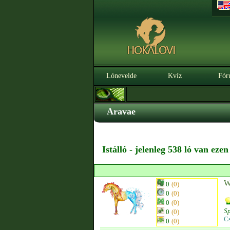
Lónevelde
Kvíz
Fór
Aravae
Istálló - jelenleg 538 ló van eze
W
0
(0)
0
(0)
0
(0)
S
0
(0)
C
0
(0)