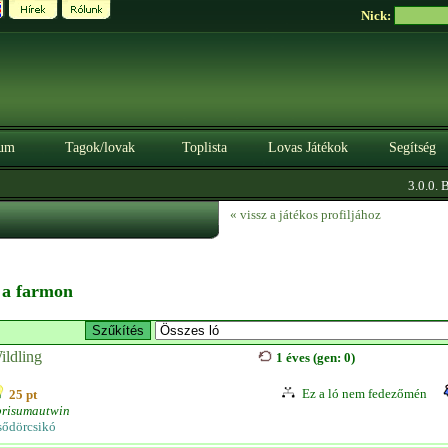
Nick:
um
Tagok/lovak
Toplista
Lovas Játékok
Segítség
3.0.0. BÉ
« vissz a játékos profiljához
n a farmon
ildling
1 éves (gen: 0)
Ez a ló nem fedezőmén
25 pt
prisumautwin
sődörcsikó