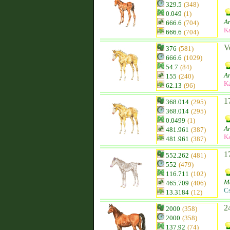
329.5
(348)
0.049
(1)
A
666.6
(704)
K
666.6
(704)
V
376
(581)
666.6
(1029)
54.7
(84)
An
155
(240)
K
62.13
(96)
1
368.014
(295)
368.014
(295)
0.0499
(1)
An
481.961
(387)
K
481.961
(387)
1
552.262
(481)
552
(479)
116.711
(102)
M
465.709
(406)
C
13.3184
(12)
2
2000
(358)
2000
(358)
137.92
(74)