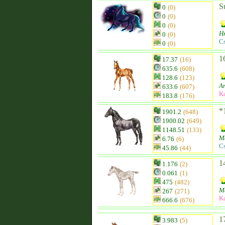
S
0
(0)
0
(0)
0
(0)
Hr
0
(0)
C
0
(0)
1
17.37
(16)
635.6
(608)
128.6
(123)
An
633.6
(607)
K
183.8
(176)
*
1901.2
(648)
1900.02
(649)
1148.51
(133)
M
6.76
(6)
C
45.86
(44)
1
1.176
(2)
0.061
(1)
475
(482)
M
267
(271)
K
666.6
(676)
1
3.983
(5)