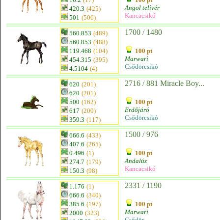
Angol telivér
420.3
(425)
Kancacsikó
501
(506)
1700 / 1480
560.853
(489)
560.853
(488)
119.468
(104)
100 pt
Marwari
454.315
(395)
Csődörcsikó
4.5104
(4)
2716 / 881 Miracle Boy...
620
(201)
620
(201)
500
(162)
100 pt
Erdőjáró
617
(200)
Csődörcsikó
359.3
(117)
1500 / 976
666.6
(433)
407.6
(265)
0.496
(1)
100 pt
Andalúz
274.7
(179)
Kancacsikó
150.3
(98)
2331 / 1190
1.176
(1)
666.6
(340)
385.6
(197)
100 pt
Marwari
2000
(323)
Csődör