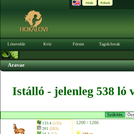
Lónevelde
Kvíz
Fórum
Tagok/lovak
Aravae
Istálló - jelenleg 538 l
1200 / 1286
133.4
(135)
201
(203)
16.2
(17)
100 pt