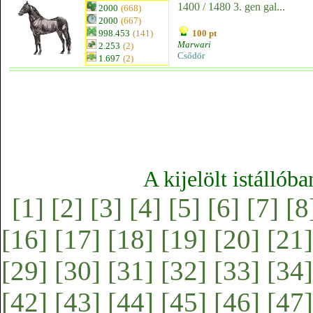
1400 / 1480 3. gen gal...
2000
(668)
2000
(667)
998.453
(141)
100 pt
Marwari
2.253
(2)
Csődör
1.697
(2)
A kijelölt istállób
[1]
[2]
[3]
[4]
[5]
[6]
[7]
[8
[16]
[17]
[18]
[19]
[20]
[21]
[29]
[30]
[31]
[32]
[33]
[34]
[42]
[43]
[44]
[45]
[46]
[47]