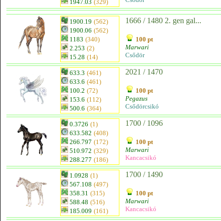
1947.03
(329)
1666 / 1480 2. gen gal...
1900.19
(562)
1900.06
(562)
1183
(340)
100 pt
Marwari
2.253
(2)
Csődör
15.28
(14)
2021 / 1470
633.3
(461)
633.6
(461)
100.2
(72)
100 pt
Pegazus
153.6
(112)
Csődörcsikó
500.6
(364)
1700 / 1096
0.3726
(1)
633.582
(408)
266.797
(172)
100 pt
Marwari
510.972
(329)
Kancacsikó
288.277
(186)
1700 / 1490
1.0928
(1)
567.108
(497)
358.31
(315)
100 pt
Marwari
588.48
(516)
Kancacsikó
185.009
(161)