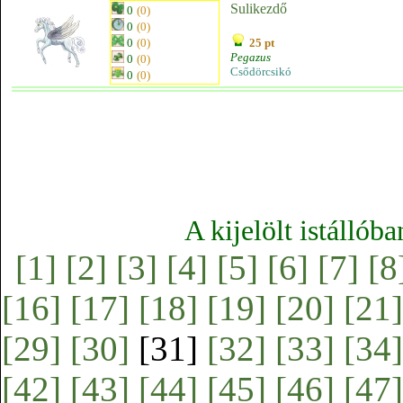
Sulikezdő
0
(0)
0
(0)
0
(0)
25 pt
Pegazus
0
(0)
Csődörcsikó
0
(0)
A kijelölt istállób
[1]
[2]
[3]
[4]
[5]
[6]
[7]
[8
[16]
[17]
[18]
[19]
[20]
[21]
[29]
[30]
[31]
[32]
[33]
[34]
[42]
[43]
[44]
[45]
[46]
[47]