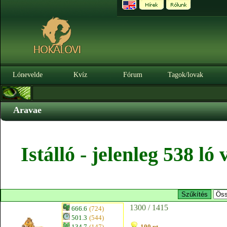
Lónevelde
Kvíz
Fórum
Tagok/lovak
Aravae
Istálló - jelenleg 538 l
1300 / 1415
666.6
(724)
501.3
(544)
134.7
(147)
100 pt