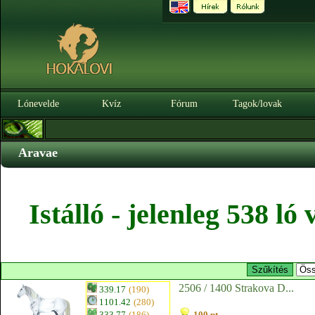
Lónevelde
Kvíz
Fórum
Tagok/lovak
Aravae
Istálló - jelenleg 538 l
2506 / 1400 Strakova D...
339.17
(190)
1101.42
(280)
333.77
(186)
100 pt