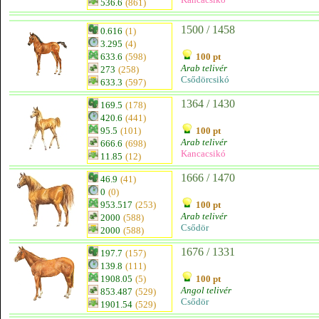
536.6
(861)
1500 / 1458
0.616
(1)
3.295
(4)
633.6
(598)
100 pt
Arab telivér
273
(258)
Csődörcsikó
633.3
(597)
1364 / 1430
169.5
(178)
420.6
(441)
95.5
(101)
100 pt
Arab telivér
666.6
(698)
Kancacsikó
11.85
(12)
1666 / 1470
46.9
(41)
0
(0)
953.517
(253)
100 pt
Arab telivér
2000
(588)
Csődör
2000
(588)
1676 / 1331
197.7
(157)
139.8
(111)
1908.05
(5)
100 pt
Angol telivér
853.487
(529)
Csődör
1901.54
(529)