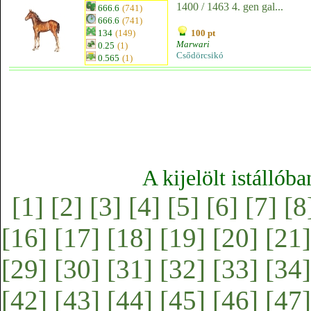
1400 / 1463 4. gen gal...
666.6
(741)
666.6
(741)
134
(149)
100 pt
Marwari
0.25
(1)
Csődörcsikó
0.565
(1)
A kijelölt istállób
[1]
[2]
[3]
[4]
[5]
[6]
[7]
[8
[16]
[17]
[18]
[19]
[20]
[21]
[29]
[30]
[31]
[32]
[33]
[34]
[42]
[43]
[44]
[45]
[46]
[47]