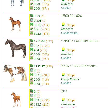
Kladrubi
2000
(373)
Csődör
2000
(371)
1500 % 1424
3.53
(4)
0.551
(1)
331.9
(314)
100 pt
Marwari
666.6
(630)
Csődörcsikó
502.6
(475)
*2601 / 1410 Revolutio...
1213.04
(332)
222.2
(120)
434
(235)
100 pt
Nóniusz
2000
(362)
Csődör
2000
(361)
2216 / 1363 Silhouette...
1147.47
(338)
0
(0)
333.3
(205)
100 pt
Gypsy Vanner
2000
(410)
Csődör
2000
(410)
283
0
(0)
0
(0)
333.3
(534)
100 pt
Hannoveri
133.5
(215)
Kancacsikó