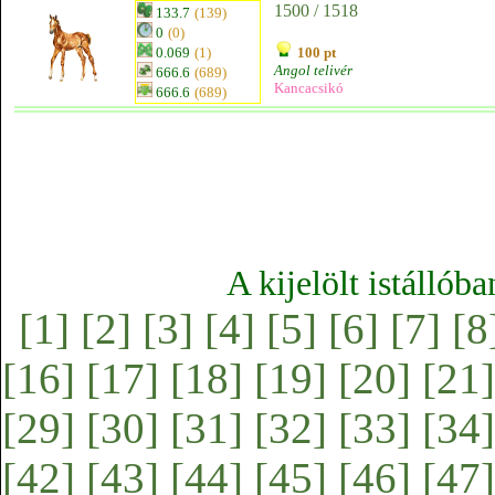
1500 / 1518
133.7
(139)
0
(0)
0.069
(1)
100 pt
Angol telivér
666.6
(689)
Kancacsikó
666.6
(689)
A kijelölt istállób
[1]
[2]
[3]
[4]
[5]
[6]
[7]
[8
[16]
[17]
[18]
[19]
[20]
[21]
[29]
[30]
[31]
[32]
[33]
[34]
[42]
[43]
[44]
[45]
[46]
[47]