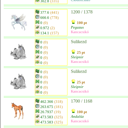
302.8
(335)
1200 / 1378
377.6
(441)
666.6
(778)
0
(0)
100 pt
Pegazus
0.972
(2)
Kancacsikó
134.1
(157)
Sulikezd
0
(0)
0
(0)
0
(0)
25 pt
Sleipnir
0
(0)
Kancacsikó
0
(0)
Sulikezd
0
(0)
0
(0)
0
(0)
25 pt
Sleipnir
0
(0)
Kancacsikó
0
(0)
1700 / 1168
462.366
(318)
263.675
(181)
26.7937
(19)
100 pt
Andalúz
473.583
(325)
Kancacsikó
473.583
(325)