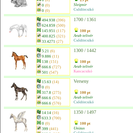
Sleipnir
0
(0)
Csődörcsikó
0
(0)
1700 / 1361
494.938
(396)
624.859
(500)
145.951
(117)
100 pt
Arab telivér
400.825
(321)
Csődörcsikó
33.4271
(27)
1300 / 1442
5.21
(6)
9.886
(11)
138
(151)
100 pt
Arab telivér
666.6
(727)
Kancacsikó
501
(547)
Verseny
15.63
(14)
0
(0)
317.8
(275)
100 pt
Arab telivér
666.6
(576)
Csődörcsikó
666.6
(576)
1350 / 1497
14.14
(16)
633.3
(700)
0
(0)
100 pt
Unizus
399
(441)
Csődörcsikó