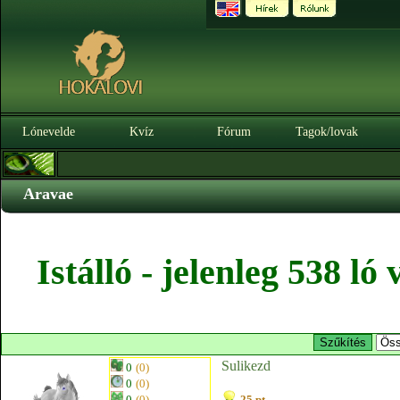
Lónevelde
Kvíz
Fórum
Tagok/lovak
Aravae
Istálló - jelenleg 538 l
Sulikezd
0
(0)
0
(0)
0
(0)
25 pt