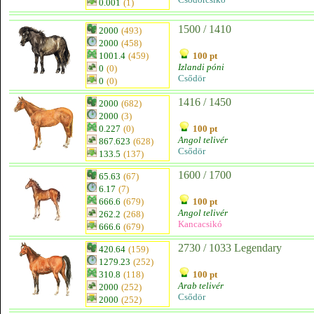
0.001
(1)
1500 / 1410
2000
(493)
2000
(458)
1001.4
(459)
100 pt
Izlandi póni
0
(0)
Csődör
0
(0)
1416 / 1450
2000
(682)
2000
(3)
0.227
(0)
100 pt
Angol telivér
867.623
(628)
Csődör
133.5
(137)
1600 / 1700
65.63
(67)
6.17
(7)
666.6
(679)
100 pt
Angol telivér
262.2
(268)
Kancacsikó
666.6
(679)
2730 / 1033 Legendary
420.64
(159)
1279.23
(252)
310.8
(118)
100 pt
Arab telivér
2000
(252)
Csődör
2000
(252)