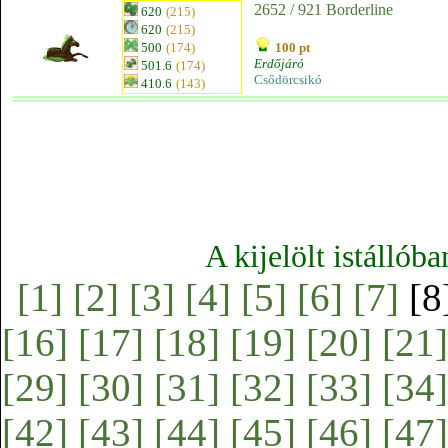
2652 / 921 Borderline
620
(215)
620
(215)
500
(174)
100 pt
Erdőjáró
501.6
(174)
Csődörcsikó
410.6
(143)
A kijelölt istállób
[1]
[2]
[3]
[4]
[5]
[6]
[7]
[8
[16]
[17]
[18]
[19]
[20]
[21]
[29]
[30]
[31]
[32]
[33]
[34]
[42]
[43]
[44]
[45]
[46]
[47]