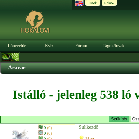
Lónevelde
Kvíz
Fórum
Tagok/lovak
Aravae
Istálló - jelenleg 538 l
Sulikezdő
0
(0)
0
(0)
0
(0)
25 pt