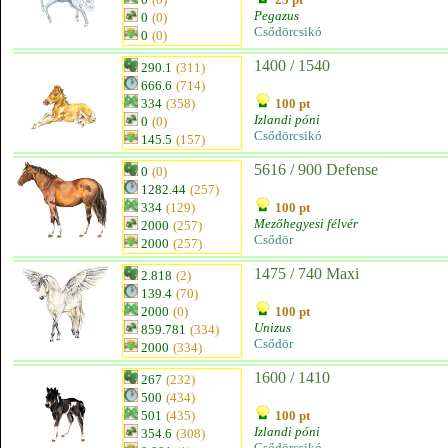
Pegazus
0
(0)
Csődörcsikó
0
(0)
1400 / 1540
290.1
(311)
666.6
(714)
334
(358)
100 pt
Izlandi póni
0
(0)
Csődörcsikó
145.5
(157)
5616 / 900 Defense
0
(0)
1282.44
(257)
334
(129)
100 pt
Mezőhegyesi félvér
2000
(257)
Csődör
2000
(257)
1475 / 740 Maxi
2.818
(2)
139.4
(70)
2000
(0)
100 pt
Unizus
859.781
(334)
Csődör
2000
(334)
1600 / 1410
267
(232)
500
(434)
501
(435)
100 pt
Izlandi póni
354.6
(308)
Csődörcsikó