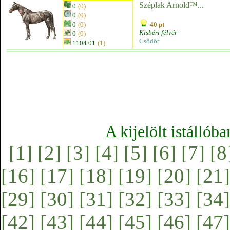
Széplak Arnold™...
0
(0)
0
(0)
0
(0)
40 pt
Kisbéri félvér
0
(0)
Csődör
1104.01
(1)
A kijelölt istállób
[1]
[2]
[3]
[4]
[5]
[6]
[7]
[8
[16]
[17]
[18]
[19]
[20]
[21]
[29]
[30]
[31]
[32]
[33]
[34]
[42]
[43]
[44]
[45]
[46]
[47]