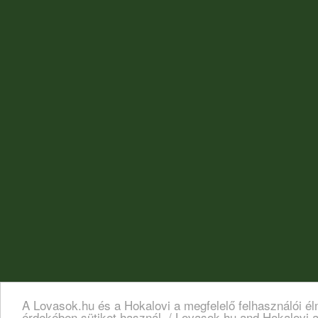
A Lovasok.hu és a Hokalovi a megfelelő felhasználói é
érdekében sütiket használ. / Lovasok.hu and Hokalovi a