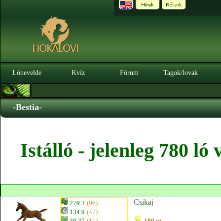
Lónevelde
Kvíz
Fórum
Tagok/lovak
-Bestia-
Istálló - jelenleg 780 l
Csikaj
279.3
(96)
134.9
(47)
30.37
(11)
100 pt