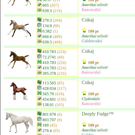
Amerikai telivér
605
(207)
Kancacsikó
639.3
(219)
Csikaj
279.3
(204)
134.9
(98)
0.382
(1)
100 pt
Amerikai telivér
666.6
(489)
Csődörcsikó
639.3
(468)
Csikaj
410.783
(224)
72.2741
(40)
410.783
(224)
100 pt
Amerikai telivér
410.783
(224)
Kancacsikó
395.378
(216)
Csikaj
113.565
(85)
428.034
(317)
565.79
(419)
100 pt
Clydesdale
454.601
(336)
Kancacsikó
138.01
(103)
Deeply Fudge™
801.978
(0)
803.707
(0)
189
(45)
100 pt
Amerikai telivér
276.4
(65)
Csődör