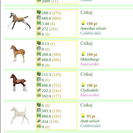
2000
(11)
Csikaj
268.1
(276)
666.6
(689)
3.44
(4)
100 pt
Amerikai telivér
272
(281)
Csődörcsikó
0
(0)
Csikaj
0.13
(1)
0
(0)
268.4
(360)
100 pt
Oldenburgi
666.6
(899)
Kancacsikó
0
(0)
Csikaj
111.3
(120)
0
(0)
666.6
(722)
100 pt
Clydesdale
222.2
(241)
Kancacsikó
162.6
(177)
Csikaj
0
(0)
505.3
(139)
666.6
(183)
95 pt
Arab telivér
434
(119)
Csődörcsikó
0
(0)