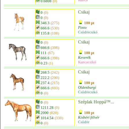
0.6808
(0)
Csikaj
0
(0)
0
(0)
346.3
(275)
100 pt
Pinto
666.6
(530)
Csődörcsikó
135.8
(108)
Csikaj
0
(0)
666.6
(398)
111
(67)
100 pt
Keverék
666.6
(398)
Kancacsikó
0.23
(1)
Csikaj
268.5
(242)
222.2
(200)
237.4
(215)
100 pt
Oldenburgi
666.6
(603)
Csődörcsikó
0
(0)
Széplak Hoppá™...
0
(0)
1211.28
(0)
2000
(820)
100 pt
Kisbéri félvér
1014.54
(330)
Csődör
0
(0)