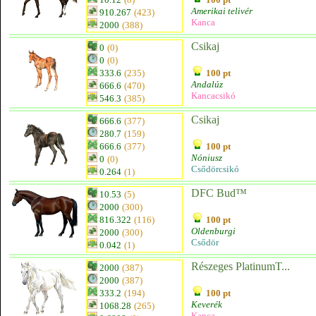
Amerikai telivér
910.267
(423)
Kanca
2000
(388)
Csikaj
0
(0)
0
(0)
333.6
(235)
100 pt
Andalúz
666.6
(470)
Kancacsikó
546.3
(385)
Csikaj
666.6
(377)
280.7
(159)
666.6
(377)
100 pt
Nóniusz
0
(0)
Csődörcsikó
0.264
(1)
DFC Bud™
10.53
(5)
2000
(300)
816.322
(116)
100 pt
Oldenburgi
2000
(300)
Csődör
0.042
(1)
Részeges PlatinumT...
2000
(387)
2000
(387)
333.2
(194)
100 pt
Keverék
1068.28
(265)
Kanca