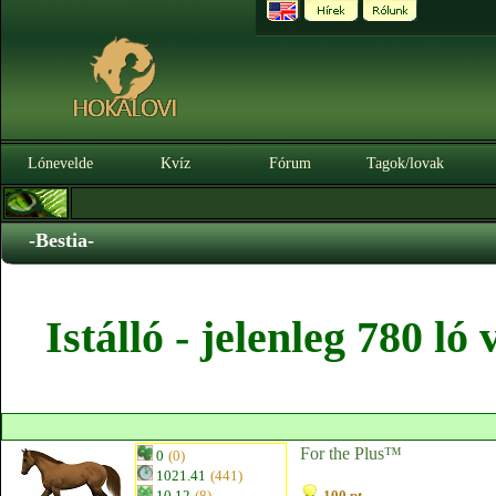
Lónevelde
Kvíz
Fórum
Tagok/lovak
-Bestia-
Istálló - jelenleg 780 l
For the Plus™
0
(0)
1021.41
(441)
10.12
(8)
100 pt