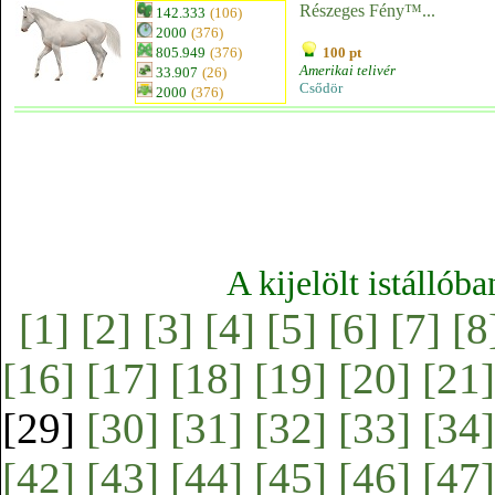
Részeges Fény™...
142.333
(106)
2000
(376)
805.949
(376)
100 pt
Amerikai telivér
33.907
(26)
Csődör
2000
(376)
A kijelölt istállób
[1]
[2]
[3]
[4]
[5]
[6]
[7]
[8
[16]
[17]
[18]
[19]
[20]
[21]
[29]
[30]
[31]
[32]
[33]
[34]
[42]
[43]
[44]
[45]
[46]
[47]