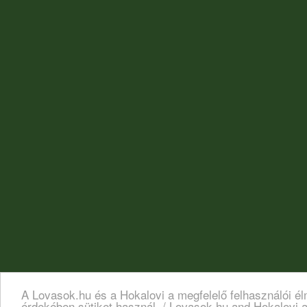
A Lovasok.hu és a Hokalovi a megfelelő felhasználói é
érdekében sütiket használ. / Lovasok.hu and Hokalovi a