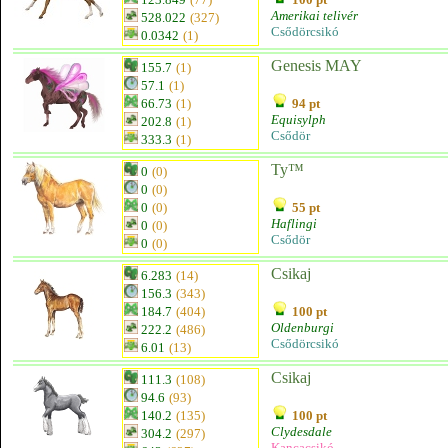
Amerikai telivér
528.022
(327)
Csődörcsikó
0.0342
(1)
Genesis MAY
155.7
(1)
57.1
(1)
66.73
(1)
94 pt
Equisylph
202.8
(1)
Csődör
333.3
(1)
Ty™
0
(0)
0
(0)
0
(0)
55 pt
Haflingi
0
(0)
Csődör
0
(0)
Csikaj
6.283
(14)
156.3
(343)
184.7
(404)
100 pt
Oldenburgi
222.2
(486)
Csődörcsikó
6.01
(13)
Csikaj
111.3
(108)
94.6
(93)
140.2
(135)
100 pt
Clydesdale
304.2
(297)
Kancacsikó