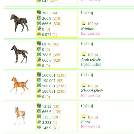
643
(627)
Csikaj
203
(164)
266.9
(216)
666.6
(538)
100 pt
Nóniusz
0
(0)
Kancacsikó
0.074
(1)
Csikaj
69.76
(85)
0
(0)
288.6
(355)
100 pt
Arab telivér
666.6
(820)
Csődörcsikó
0
(0)
Csikaj
500.031
(230)
199.907
(92)
500.031
(230)
100 pt
Kisbéri félvér
500.031
(230)
Kancacsikó
0
(0)
Csikaj
73.13
(16)
666.6
(139)
133.5
(28)
100 pt
Pinto
2.331
(1)
Kancacsikó
146.9
(31)