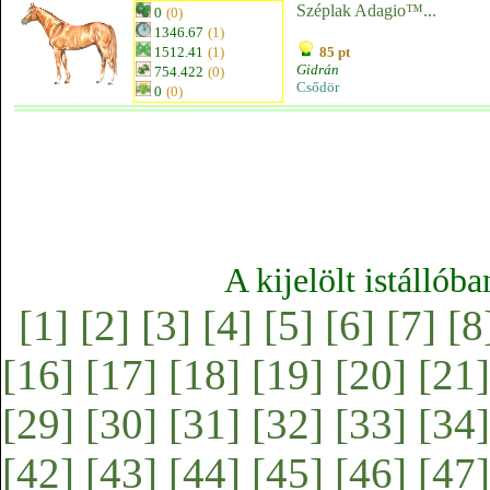
Széplak Adagio™...
0
(0)
1346.67
(1)
1512.41
(1)
85 pt
Gidrán
754.422
(0)
Csődör
0
(0)
A kijelölt istállób
[1]
[2]
[3]
[4]
[5]
[6]
[7]
[8
[16]
[17]
[18]
[19]
[20]
[21]
[29]
[30]
[31]
[32]
[33]
[34]
[42]
[43]
[44]
[45]
[46]
[47]