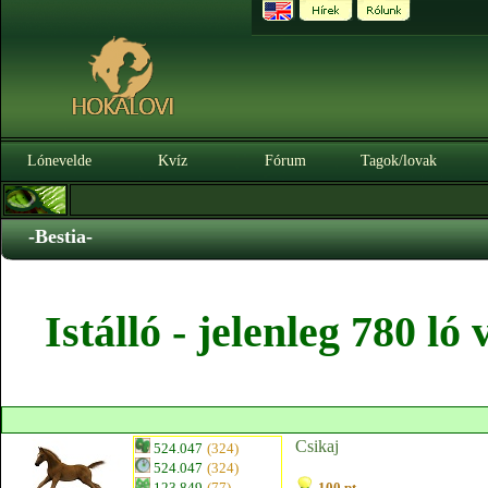
Lónevelde
Kvíz
Fórum
Tagok/lovak
-Bestia-
Istálló - jelenleg 780 l
Csikaj
524.047
(324)
524.047
(324)
123.849
(77)
100 pt