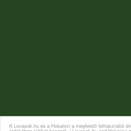
A Lovasok.hu és a Hokalovi a megfelelő felhasználói é
érdekében sütiket használ. / Lovasok.hu and Hokalovi a