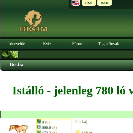
Lónevelde
Kvíz
Fórum
Tagok/lovak
-Bestia-
Istálló - jelenleg 780 l
Csikaj
0
(0)
666.6
(8)
473.3
(6)
100 pt