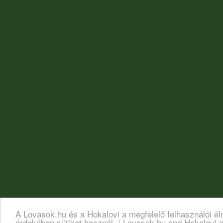
A Lovasok.hu és a Hokalovi a megfelelő felhasználói é
érdekében sütiket használ. / Lovasok.hu and Hokalovi a