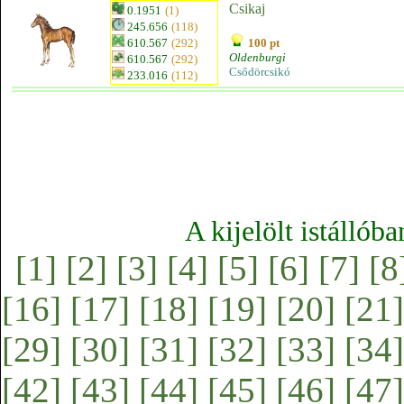
Csikaj
0.1951
(1)
245.656
(118)
610.567
(292)
100 pt
Oldenburgi
610.567
(292)
Csődörcsikó
233.016
(112)
A kijelölt istállób
[1]
[2]
[3]
[4]
[5]
[6]
[7]
[8
[16]
[17]
[18]
[19]
[20]
[21]
[29]
[30]
[31]
[32]
[33]
[34]
[42]
[43]
[44]
[45]
[46]
[47]