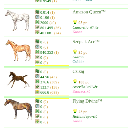
0.9549
(1)
Amazon Queen™
0.014
(1)
0.196
(1)
2000
(49)
95 pt
Camarillo White
801.495
(36)
Kanca
401.081
(24)
Széplak Ace™
0
(0)
0
(0)
940.353
(1)
35 pt
Gidrán
0
(0)
Csődör
0
(0)
Csikaj
0
(0)
44.56
(45)
376.6
(389)
100 pt
Amerikai telivér
133.7
(138)
Kancacsikó
666.6
(688)
Flying Divine™
0
(0)
0
(0)
0
(0)
25 pt
Holland sportló
0
(0)
Kanca
0
(0)