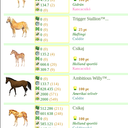
Gidrán
134.7
(2)
Kancacsikó
0
(0)
Trigger Stallion™...
0
(0)
0
(0)
0
(0)
25 pt
Haflingi
0
(0)
Csődör
0
(0)
Csikaj
0
(0)
135.2
(4)
0
(0)
100 pt
Holland sportló
666.6
(20)
Kancacsikó
309.7
(9)
Ambitious Willy™...
0
(0)
133.7
(114)
828.435
(26)
100 pt
Amerikai telivér
2000
(571)
Csődör
2000
(549)
Csikaj
512.286
(211)
601.638
(248)
0
(0)
100 pt
Holland sportló
585.121
(241)
Csődörcsikó